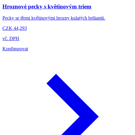
Hroznové pecky s květinovým triem
Pecky se třemi květinovými hrozny kulatých briliantů.
CZK 44,293
vč. DPH
Konfigurovat