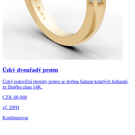
Úzký dvouřadý prsten
Úzký poloviční eternity prsten se dvěma řadami kulatých briliantů,
ze žlutého zlata 14K.
CZK 68,068
vč. DPH
Konfigurovat