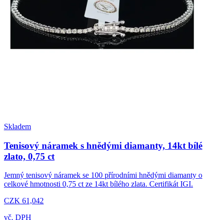
Skladem
Tenisový náramek s hnědými diamanty, 14kt bílé
zlato, 0,75 ct
Jemný tenisový náramek se 100 přírodními hnědými diamanty o
celkové hmotnosti 0,75 ct ze 14kt bílého zlata. Certifikát IGI.
CZK 61,042
vč. DPH