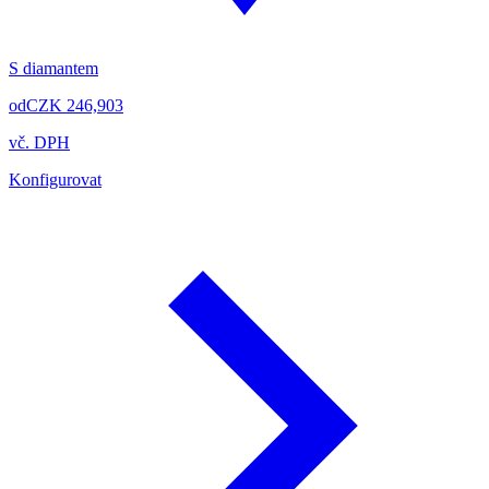
S diamantem
od
CZK 246,903
vč. DPH
Konfigurovat