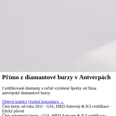
Diamant Club van Antwerpen
Přímo z diamantové burzy v
Antverpách
Certifikované diamanty a ručně vyrobené šperky od člena
antverpské diamantové burzy.
Objevit kolekci
Osobní konzultace
→
Člen burzy od roku 2011
·
GIA, HRD Antwerp & IGI certifikace
·
Etický původ
Člen antverpské burzy
·
GIA, HRD Antwerp & IGI certifikace
·