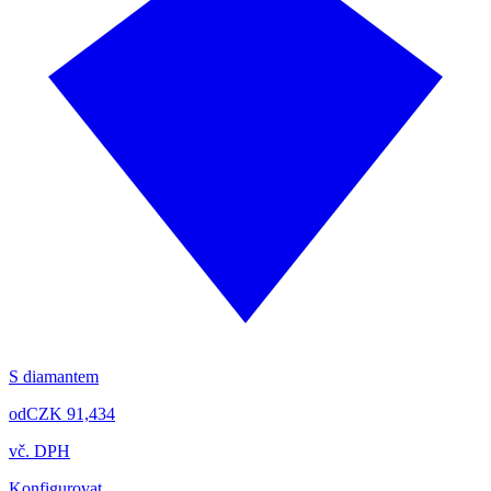
S diamantem
od
CZK 91,434
vč. DPH
Konfigurovat