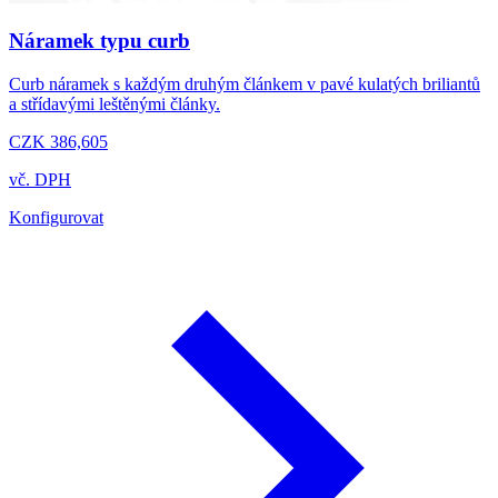
Náramek typu curb
Curb náramek s každým druhým článkem v pavé kulatých briliantů
a střídavými leštěnými články.
CZK 386,605
vč. DPH
Konfigurovat