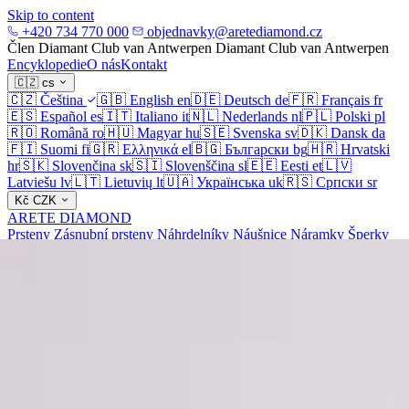
Skip to content
+420 734 770 000
objednavky@aretediamond.cz
Člen Diamant Club van Antwerpen
Diamant Club van Antwerpen
Encyklopedie
O nás
Kontakt
🇨🇿
cs
🇨🇿
Čeština
🇬🇧
English
en
🇩🇪
Deutsch
de
🇫🇷
Français
fr
🇪🇸
Español
es
🇮🇹
Italiano
it
🇳🇱
Nederlands
nl
🇵🇱
Polski
pl
🇷🇴
Română
ro
🇭🇺
Magyar
hu
🇸🇪
Svenska
sv
🇩🇰
Dansk
da
🇫🇮
Suomi
fi
🇬🇷
Ελληνικά
el
🇧🇬
Български
bg
🇭🇷
Hrvatski
hr
🇸🇰
Slovenčina
sk
🇸🇮
Slovenščina
sl
🇪🇪
Eesti
et
🇱🇻
Latviešu
lv
🇱🇹
Lietuvių
lt
🇺🇦
Українська
uk
🇷🇸
Српски
sr
Kč
CZK
ARETE DIAMOND
Prsteny
Zásnubní prsteny
Náhrdelníky
Náušnice
Náramky
Šperky
Diamanty