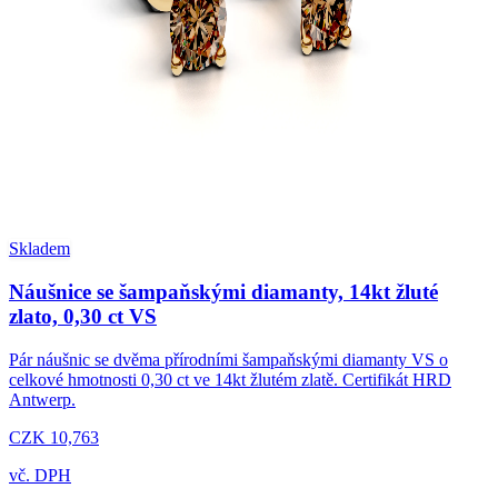
Skladem
Náušnice se šampaňskými diamanty, 14kt žluté
zlato, 0,30 ct VS
Pár náušnic se dvěma přírodními šampaňskými diamanty VS o
celkové hmotnosti 0,30 ct ve 14kt žlutém zlatě. Certifikát HRD
Antwerp.
CZK 10,763
vč. DPH