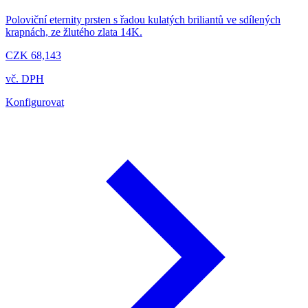
Poloviční eternity prsten s řadou kulatých briliantů ve sdílených
krapnách, ze žlutého zlata 14K.
CZK 68,143
vč. DPH
Konfigurovat