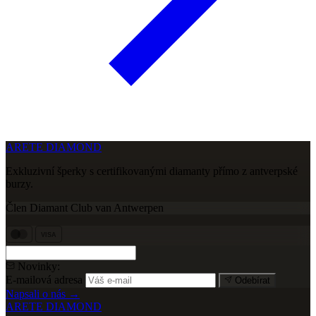
ARETE DIAMOND
Exkluzivní šperky s certifikovanými diamanty přímo z antverpské
burzy.
Člen Diamant Club van Antwerpen
VISA
Novinky:
E-mailová adresa
Odebírat
Napsali o nás →
ARETE DIAMOND