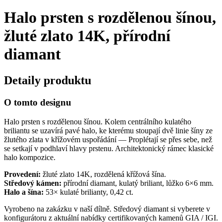
Halo prsten s rozdělenou šínou,
žluté zlato 14K, přírodní
diamant
Detaily produktu
O tomto designu
Halo prsten s rozdělenou šínou. Kolem centrálního kulatého
briliantu se uzavírá pavé halo, ke kterému stoupají dvě linie šíny ze
žlutého zlata v křížovém uspořádání — Proplétají se přes sebe, než
se setkají v podhlaví hlavy prstenu. Architektonický rámec klasické
halo kompozice.
Provedení:
žluté zlato 14K, rozdělená křížová šína.
Středový kámen:
přírodní diamant, kulatý briliant, lůžko 6×6 mm.
Halo a šína:
53× kulaté brilianty, 0,42 ct.
Vyrobeno na zakázku v naší dílně. Středový diamant si vyberete v
konfigurátoru z aktuální nabídky certifikovaných kamenů GIA / IGI.