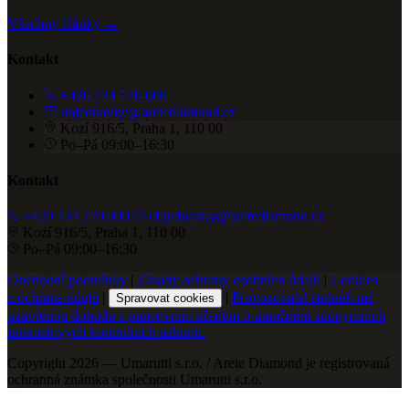
Všechny články →
Kontakt
+420 734 770 000
objednavky@aretediamond.cz
Kozí 916/5, Praha 1, 110 00
Po–Pá 09:00–16:30
Kontakt
+420 734 770 000
objednavky@aretediamond.cz
Kozí 916/5, Praha 1, 110 00
Po–Pá 09:00–16:30
Obchodní podmínky
|
Zásady ochrany osobních údajů
|
Cookies
a ochrana údajů
|
|
Provozovatel stránek má
Spravovat cookies
uzavřenou dohodu s puncovním úřadem o umožnění anonymních
internetových kontrolních nákupů.
Copyright 2026 — Umarutti s.r.o. / Arete Diamond je registrovaná
ochranná známka společnosti Umarutti s.r.o.