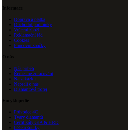
Informace
Doprava a platba
Obchodní podmínky
Vrácení zboží
Reklamační řád
Cookies
Puncovní značky
O nás
Náš příběh
Řemeslné zpracování
Na zakázku
Napsali o nás
Diamantová trofej
Encyklopedie
Průvodce 4C
Tvary diamantů
Certifikáty GIA & HRD
Péče o šperky