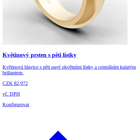
Květinový prsten s pěti lístky
Květinová hlavice s pěti pavé okvětními lístky a centrálním kulatým
briliantem.
CZK 82,972
vč. DPH
Konfigurovat