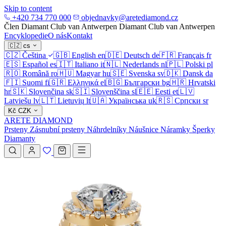
Skip to content
+420 734 770 000
objednavky@aretediamond.cz
Člen Diamant Club van Antwerpen
Diamant Club van Antwerpen
Encyklopedie
O nás
Kontakt
🇨🇿
cs
🇨🇿
Čeština
🇬🇧
English
en
🇩🇪
Deutsch
de
🇫🇷
Français
fr
🇪🇸
Español
es
🇮🇹
Italiano
it
🇳🇱
Nederlands
nl
🇵🇱
Polski
pl
🇷🇴
Română
ro
🇭🇺
Magyar
hu
🇸🇪
Svenska
sv
🇩🇰
Dansk
da
🇫🇮
Suomi
fi
🇬🇷
Ελληνικά
el
🇧🇬
Български
bg
🇭🇷
Hrvatski
hr
🇸🇰
Slovenčina
sk
🇸🇮
Slovenščina
sl
🇪🇪
Eesti
et
🇱🇻
Latviešu
lv
🇱🇹
Lietuvių
lt
🇺🇦
Українська
uk
🇷🇸
Српски
sr
Kč
CZK
ARETE DIAMOND
Prsteny
Zásnubní prsteny
Náhrdelníky
Náušnice
Náramky
Šperky
Diamanty