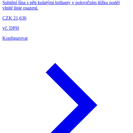
Subtilní šína s pěti kulatými brilianty v polovičním lůžku podél
vlnité linie osazení.
CZK 21,636
vč. DPH
Konfigurovat