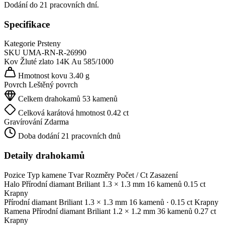
Dodání do 21 pracovních dní.
Specifikace
Kategorie
Prsteny
SKU
UMA-RN-R-26990
Kov
Žluté zlato 14K
Au 585/1000
Hmotnost kovu
3.40 g
Povrch
Leštěný povrch
Celkem drahokamů
53 kamenů
Celková karátová hmotnost
0.42 ct
Gravírování
Zdarma
Doba dodání
21 pracovních dnů
Detaily drahokamů
Pozice
Typ kamene
Tvar
Rozměry
Počet / Ct
Zasazení
Halo
Přírodní diamant
Briliant
1.3 × 1.3 mm
16 kamenů
0.15 ct
Krapny
Přírodní diamant
Briliant
1.3 × 1.3 mm
16 kamenů
· 0.15 ct
Krapny
Ramena
Přírodní diamant
Briliant
1.2 × 1.2 mm
36 kamenů
0.27 ct
Krapny