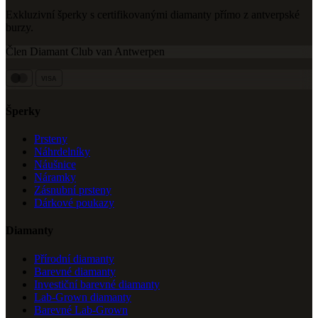
Exkluzivní šperky s certifikovanými diamanty přímo z antverpské
burzy.
Člen Diamant Club van Antwerpen
VISA
Šperky
Prsteny
Náhrdelníky
Náušnice
Náramky
Zásnubní prsteny
Dárkové poukazy
Diamanty
Přírodní diamanty
Barevné diamanty
Investiční barevné diamanty
Lab-Grown diamanty
Barevné Lab-Grown