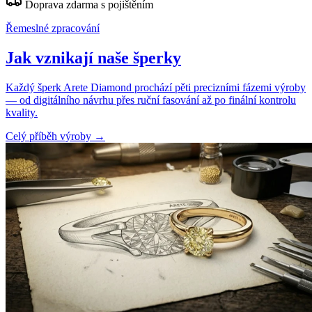
Doprava zdarma s pojištěním
Řemeslné zpracování
Jak vznikají naše šperky
Každý šperk Arete Diamond prochází pěti precizními fázemi výroby
— od digitálního návrhu přes ruční fasování až po finální kontrolu
kvality.
Celý příběh výroby
→