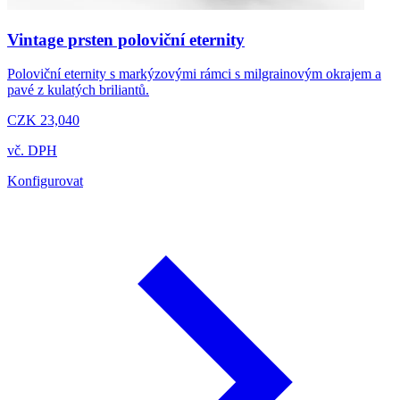
Vintage prsten poloviční eternity
Poloviční eternity s markýzovými rámci s milgrainovým okrajem a
pavé z kulatých briliantů.
CZK 23,040
vč. DPH
Konfigurovat