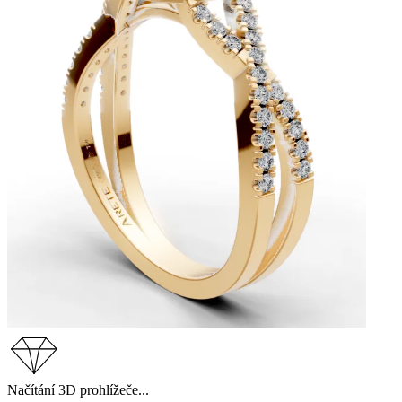
Načítání 3D prohlížeče...