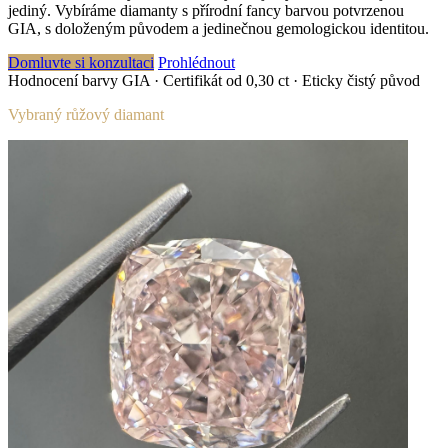
jediný. Vybíráme diamanty s přírodní fancy barvou potvrzenou
GIA, s doloženým původem a jedinečnou gemologickou identitou.
Domluvte si konzultaci
Prohlédnout
Hodnocení barvy GIA
·
Certifikát od 0,30 ct
·
Eticky čistý původ
Vybraný růžový diamant