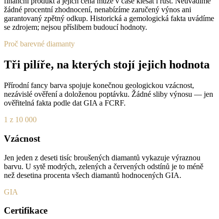
finanční produkt a jejich cena může v čase klesat i růst. Neuvádíme
žádné procentní zhodnocení, nenabízíme zaručený výnos ani
garantovaný zpětný odkup. Historická a gemologická fakta uvádíme
se zdrojem; nejsou příslibem budoucí hodnoty.
Proč barevné diamanty
Tři pilíře, na kterých stojí jejich hodnota
Přírodní fancy barva spojuje konečnou geologickou vzácnost,
nezávislé ověření a doloženou poptávku. Žádné sliby výnosu — jen
ověřitelná fakta podle dat GIA a FCRF.
1 z 10 000
Vzácnost
Jen jeden z deseti tisíc broušených diamantů vykazuje výraznou
barvu. U sytě modrých, zelených a červených odstínů je to méně
než desetina procenta všech diamantů hodnocených GIA.
GIA
Certifikace