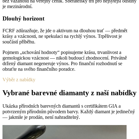
bez vázanosti na veřejný ceník. Sběratelský trh pro nejsytější odstíny
je mezinárodní.
Dlouhý horizont
FCRF zdůrazňuje, že jde o aktivum na dlouhou trať — předmět
krásy a vzácnosti, ne spekulaci na rychlý výnos. Trpělivost je
součástí příběhu.
Pojmem „uchování hodnoty“ popisujeme krásu, trvanlivost a
gemologickou vzácnost — nikoli budoucí zhodnocení. Privátně
držený diamant negeneruje výnos. Pro finanční rozhodnutí se
obraťte na svého finančního poradce.
Výběr z nabídky
Vybrané barevné diamanty z naší nabídky
Ukázka přírodních barevných diamantů s certifikátem GIA a
potvrzeným přírodním původem barvy. Každý diamant je jedinečný
— jakmile je prodán, není nahraditelný.