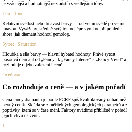
je vzácnější a hodnotnější než odstín s vedlejšími tóny.
Tón · Tone
Relativní světlost nebo tmavost barvy — od velmi světlé po velmi
tmavou. Vyvážený, středně sytý tón nejlépe vynikne při pohledu
shora, jak diamant hodnotí gemolog.
Sytost · Saturation
Hloubka a síla barvy — hlavní hybatel hodnoty. Právě sytost
posouvá diamant od „Fancy“ k „Fancy Intense“ a „Fancy Vivid“ a
rozhoduje o jeho zařazení i ceně.
Oceňování
Co rozhoduje o ceně — a v jakém pořadí
Cena fancy diamantu je podle FCRF spíš kvalifikovaný odhad než
pevný ceník. Skládá se z měřitelných gemologických parametrů a z
poptávky, která se v čase mění. Faktory uvádíme přibližně v pořadí
jejich vlivu na cenu.
1