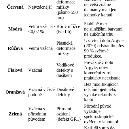
deformace
největší známé
Červená
Nejvzácnější
mřížky
diamanty mají jen
(pásmo 550
jednotky karátů.
nm)
Stabilně mezi
Velmi vzácná ·
Bór v mřížce
Modrá
nejsilnějšími barvami
<0,02 %
(typ IIb)
na aukčním trhu.
Uzavření dolu Argyle
Plastická
(2020) odstranilo přes
Růžová
Velmi vzácná
deformace
90 % světové
mřížky
produkce.
Převážně z dolu
Vodíkové
Argyle; nový
Fialová
Vzácná
defekty s
komerční zdroj
dusíkem
prakticky neexistuje.
Bez modifikujících
Vzácná v čisté
Dusíkové
odstínů ojedinělá;
Oranžová
podobě
defekty
vysoké rekordy za
karát.
Přírodní původ
Vzácná s
Přírodní
vyžaduje
Zelená
přírodním
ozáření
spektroskopické
původem
(defekt GR1)
ověření v laboratoři.
Nejširší vstup do