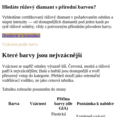
Hledáte růžový diamant s přírodní barvou?
Vyhledáme certifikovaný růžový diamant v požadovaném odstínu a
stupni intenzity — od dostupnějších diamantů pod jeden karát po
sytě růžové solitéry, vždy s potvrzeným přírodním původem barvy.
Domluvte si konzultaci
Vzácnost podle barvy
Které barvy jsou nejvzácnější
Vzácnost se napříč odstíny výrazně liší. Červená, modrá a růžová
patří k nejvzácnějším; žlutá a hnědá jsou dostupnější a tvoří
přirozený vstup do kategorie. Přehled slouží jako orientační
vzdělávací vodítko, ne jako cenová tabulka.
Tabulku zobrazíte posunutím do strany
Příčina
Barva
Vzácnost
barvy (dle
Poznámka k nabídce
GIA)
Plastická
Extrémně vzácná;