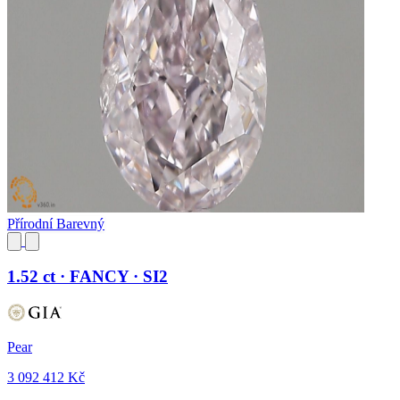
Přírodní Barevný
1.52 ct · FANCY · SI2
Pear
3 092 412 Kč