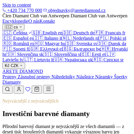
Skip to content
+420 734 770 000
objednavky@aretediamond.cz
Člen Diamant Club van Antwerpen
Diamant Club van Antwerpen
Encyklopedie
O nás
Kontakt
🇨🇿
cs
🇨🇿
Čeština
🇬🇧
English
en
🇩🇪
Deutsch
de
🇫🇷
Français
fr
🇪🇸
Español
es
🇮🇹
Italiano
it
🇳🇱
Nederlands
nl
🇵🇱
Polski
pl
🇷🇴
Română
ro
🇭🇺
Magyar
hu
🇸🇪
Svenska
sv
🇩🇰
Dansk
da
🇫🇮
Suomi
fi
🇬🇷
Ελληνικά
el
🇧🇬
Български
bg
🇭🇷
Hrvatski
hr
🇸🇰
Slovenčina
sk
🇸🇮
Slovenščina
sl
🇪🇪
Eesti
et
🇱🇻
Latviešu
lv
🇱🇹
Lietuvių
lt
🇺🇦
Українська
uk
🇷🇸
Српски
sr
Kč
CZK
ARETE DIAMOND
Prsteny
Zásnubní prsteny
Náhrdelníky
Náušnice
Náramky
Šperky
Diamanty
Nejvzácnější z nejvzácnějších
Investiční barevné diamanty
Přírodní barevný diamant je nejvzácnější ze všech diamantů — z
deseti tisíc broušených diamantů vykazuje výraznou barvu jen