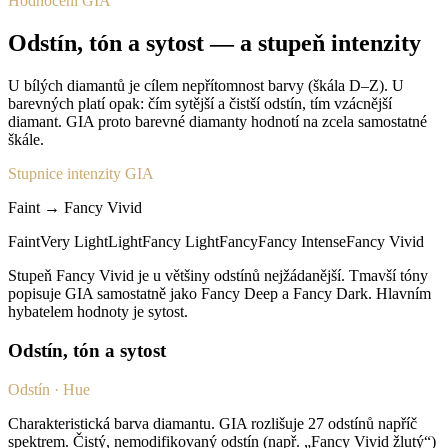
Hodnocení GIA
Odstín, tón a sytost — a stupeň intenzity
U bílých diamantů je cílem nepřítomnost barvy (škála D–Z). U
barevných platí opak: čím sytější a čistší odstín, tím vzácnější
diamant. GIA proto barevné diamanty hodnotí na zcela samostatné
škále.
Stupnice intenzity GIA
Faint → Fancy Vivid
Faint
Very Light
Light
Fancy Light
Fancy
Fancy Intense
Fancy Vivid
Stupeň Fancy Vivid je u většiny odstínů nejžádanější. Tmavší tóny
popisuje GIA samostatně jako Fancy Deep a Fancy Dark. Hlavním
hybatelem hodnoty je sytost.
Odstín, tón a sytost
Odstín · Hue
Charakteristická barva diamantu. GIA rozlišuje 27 odstínů napříč
spektrem. Čistý, nemodifikovaný odstín (např. „Fancy Vivid žlutý“)