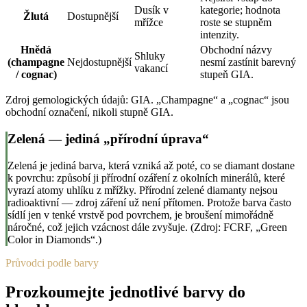
Dusík v
kategorie; hodnota
Žlutá
Dostupnější
mřížce
roste se stupněm
intenzity.
Hnědá
Obchodní názvy
Shluky
(champagne
Nejdostupnější
nesmí zastínit barevný
vakancí
/ cognac)
stupeň GIA.
Zdroj gemologických údajů: GIA. „Champagne“ a „cognac“ jsou
obchodní označení, nikoli stupně GIA.
Zelená — jediná „přírodní úprava“
Zelená je jediná barva, která vzniká až poté, co se diamant dostane
k povrchu: způsobí ji přírodní ozáření z okolních minerálů, které
vyrazí atomy uhlíku z mřížky. Přírodní zelené diamanty nejsou
radioaktivní — zdroj záření už není přítomen. Protože barva často
sídlí jen v tenké vrstvě pod povrchem, je broušení mimořádně
náročné, což jejich vzácnost dále zvyšuje. (Zdroj: FCRF, „Green
Color in Diamonds“.)
Průvodci podle barvy
Prozkoumejte jednotlivé barvy do