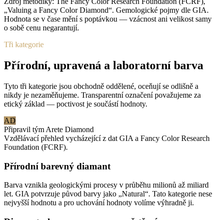
Zdroj metodiky: The Fancy Color Research Foundation (FCRF),
„Valuing a Fancy Color Diamond“. Gemologické pojmy dle GIA.
Hodnota se v čase mění s poptávkou — vzácnost ani velikost samy
o sobě cenu negarantují.
Tři kategorie
Přírodní, upravená a laboratorní barva
Tyto tři kategorie jsou obchodně oddělené, oceňují se odlišně a
nikdy je nezaměňujeme. Transparentní označení považujeme za
etický základ — poctivost je součástí hodnoty.
AD
Připravil tým Arete Diamond
Vzdělávací přehled vycházející z dat GIA a Fancy Color Research
Foundation (FCRF).
Přírodní barevný diamant
Barva vznikla geologickými procesy v průběhu milionů až miliard
let. GIA potvrzuje původ barvy jako „Natural“. Tato kategorie nese
nejvyšší hodnotu a pro uchování hodnoty volíme výhradně ji.