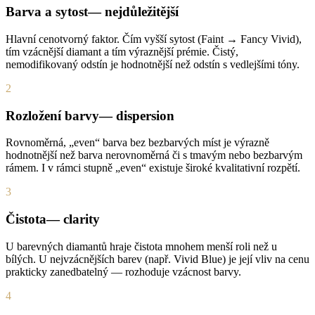
Barva a sytost
— nejdůležitější
Hlavní cenotvorný faktor. Čím vyšší sytost (Faint → Fancy Vivid),
tím vzácnější diamant a tím výraznější prémie. Čistý,
nemodifikovaný odstín je hodnotnější než odstín s vedlejšími tóny.
2
Rozložení barvy
— dispersion
Rovnoměrná, „even“ barva bez bezbarvých míst je výrazně
hodnotnější než barva nerovnoměrná či s tmavým nebo bezbarvým
rámem. I v rámci stupně „even“ existuje široké kvalitativní rozpětí.
3
Čistota
— clarity
U barevných diamantů hraje čistota mnohem menší roli než u
bílých. U nejvzácnějších barev (např. Vivid Blue) je její vliv na cenu
prakticky zanedbatelný — rozhoduje vzácnost barvy.
4