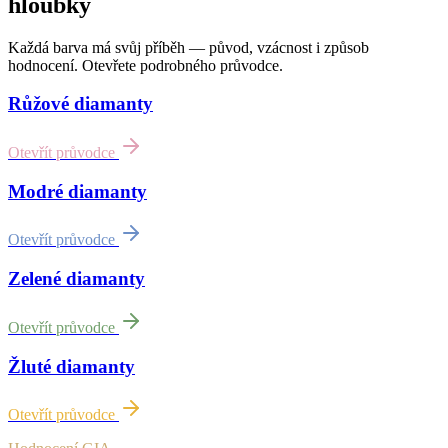
hloubky
Každá barva má svůj příběh — původ, vzácnost i způsob
hodnocení. Otevřete podrobného průvodce.
Růžové diamanty
Otevřít průvodce
Modré diamanty
Otevřít průvodce
Zelené diamanty
Otevřít průvodce
Žluté diamanty
Otevřít průvodce