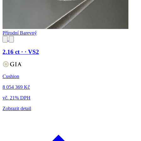
Přírodní Barevný
2.16 ct · · VS2
Cushion
8 054 369 Kč
vč. 21% DPH
Zobrazit detail