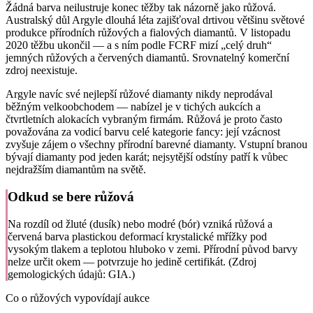
Žádná barva neilustruje konec těžby tak názorně jako růžová.
Australský důl Argyle dlouhá léta zajišťoval drtivou většinu světové
produkce přírodních růžových a fialových diamantů. V listopadu
2020 těžbu ukončil — a s ním podle FCRF mizí „celý druh“
jemných růžových a červených diamantů. Srovnatelný komerční
zdroj neexistuje.
Argyle navíc své nejlepší růžové diamanty nikdy neprodával
běžným velkoobchodem — nabízel je v tichých aukcích a
čtvrtletních alokacích vybraným firmám. Růžová je proto často
považována za vodicí barvu celé kategorie fancy: její vzácnost
zvyšuje zájem o všechny přírodní barevné diamanty. Vstupní branou
bývají diamanty pod jeden karát; nejsytější odstíny patří k vůbec
nejdražším diamantům na světě.
Odkud se bere růžová
Na rozdíl od žluté (dusík) nebo modré (bór) vzniká růžová a
červená barva plastickou deformací krystalické mřížky pod
vysokým tlakem a teplotou hluboko v zemi. Přírodní původ barvy
nelze určit okem — potvrzuje ho jedině certifikát. (Zdroj
gemologických údajů: GIA.)
Co o růžových vypovídají aukce