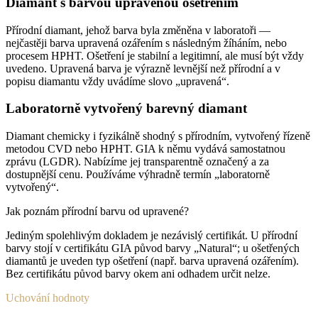
Diamant s barvou upravenou ošetřením
Přírodní diamant, jehož barva byla změněna v laboratoři —
nejčastěji barva upravená ozářením s následným žíháním, nebo
procesem HPHT. Ošetření je stabilní a legitimní, ale musí být vždy
uvedeno. Upravená barva je výrazně levnější než přírodní a v
popisu diamantu vždy uvádíme slovo „upravená“.
Laboratorně vytvořený barevný diamant
Diamant chemicky i fyzikálně shodný s přírodním, vytvořený řízeně
metodou CVD nebo HPHT. GIA k němu vydává samostatnou
zprávu (LGDR). Nabízíme jej transparentně označený a za
dostupnější cenu. Používáme výhradně termín „laboratorně
vytvořený“.
Jak poznám přírodní barvu od upravené?
Jediným spolehlivým dokladem je nezávislý certifikát. U přírodní
barvy stojí v certifikátu GIA původ barvy „Natural“; u ošetřených
diamantů je uveden typ ošetření (např. barva upravená ozářením).
Bez certifikátu původ barvy okem ani odhadem určit nelze.
Uchování hodnoty