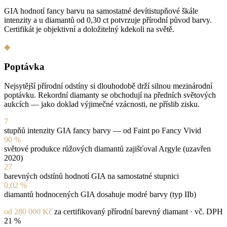
GIA hodnotí fancy barvu na samostatné devítistupňové škále
intenzity a u diamantů od 0,30 ct potvrzuje přírodní původ barvy.
Certifikát je objektivní a doložitelný kdekoli na světě.
◆
Poptávka
Nejsytější přírodní odstíny si dlouhodobě drží silnou mezinárodní
poptávku. Rekordní diamanty se obchodují na předních světových
aukcích — jako doklad výjimečné vzácnosti, ne příslib zisku.
7
stupňů intenzity GIA fancy barvy — od Faint po Fancy Vivid
90 %
světové produkce růžových diamantů zajišťoval Argyle (uzavřen
2020)
27
barevných odstínů hodnotí GIA na samostatné stupnici
0,02 %
diamantů hodnocených GIA dosahuje modré barvy (typ IIb)
od 280 000 Kč
za certifikovaný přírodní barevný diamant · vč. DPH
21 %