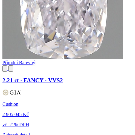
Přírodní Barevný
2.21 ct · FANCY · VVS2
Cushion
2 905 045 Kč
vč. 21% DPH
Zobrazit detail