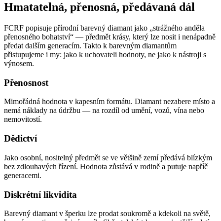
Hmatatelná, přenosná, předávaná dál
FCRF popisuje přírodní barevný diamant jako „strážného anděla
přenosného bohatství“ — předmět krásy, který lze nosit i nenápadně
předat dalším generacím. Takto k barevným diamantům
přistupujeme i my: jako k uchovateli hodnoty, ne jako k nástroji s
výnosem.
Přenosnost
Mimořádná hodnota v kapesním formátu. Diamant nezabere místo a
nemá náklady na údržbu — na rozdíl od umění, vozů, vína nebo
nemovitostí.
Dědictví
Jako osobní, nositelný předmět se ve většině zemí předává blízkým
bez zdlouhavých řízení. Hodnota zůstává v rodině a putuje napříč
generacemi.
Diskrétní likvidita
Barevný diamant v šperku lze prodat soukromě a kdekoli na světě,