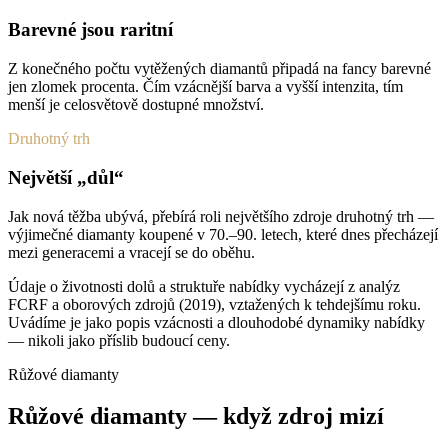
Barevné jsou raritní
Z konečného počtu vytěžených diamantů připadá na fancy barevné
jen zlomek procenta. Čím vzácnější barva a vyšší intenzita, tím
menší je celosvětově dostupné množství.
Druhotný trh
Největší „důl“
Jak nová těžba ubývá, přebírá roli největšího zdroje druhotný trh —
výjimečné diamanty koupené v 70.–90. letech, které dnes přecházejí
mezi generacemi a vracejí se do oběhu.
Údaje o životnosti dolů a struktuře nabídky vycházejí z analýz
FCRF a oborových zdrojů (2019), vztažených k tehdejšímu roku.
Uvádíme je jako popis vzácnosti a dlouhodobé dynamiky nabídky
— nikoli jako příslib budoucí ceny.
Růžové diamanty
Růžové diamanty — když zdroj mizí