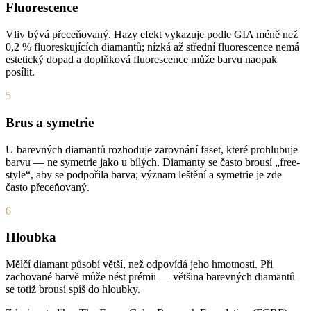
Fluorescence
Vliv bývá přeceňovaný. Hazy efekt vykazuje podle GIA méně než
0,2 % fluoreskujících diamantů; nízká až střední fluorescence nemá
estetický dopad a doplňková fluorescence může barvu naopak
posílit.
5
Brus a symetrie
U barevných diamantů rozhoduje zarovnání faset, které prohlubuje
barvu — ne symetrie jako u bílých. Diamanty se často brousí „free-
style“, aby se podpořila barva; význam leštění a symetrie je zde
často přeceňovaný.
6
Hloubka
Mělčí diamant působí větší, než odpovídá jeho hmotnosti. Při
zachované barvě může nést prémii — většina barevných diamantů
se totiž brousí spíš do hloubky.