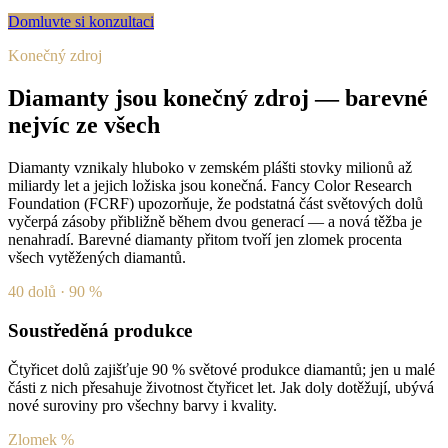
Domluvte si konzultaci
Konečný zdroj
Diamanty jsou konečný zdroj — barevné
nejvíc ze všech
Diamanty vznikaly hluboko v zemském plášti stovky milionů až
miliardy let a jejich ložiska jsou konečná. Fancy Color Research
Foundation (FCRF) upozorňuje, že podstatná část světových dolů
vyčerpá zásoby přibližně během dvou generací — a nová těžba je
nenahradí. Barevné diamanty přitom tvoří jen zlomek procenta
všech vytěžených diamantů.
40 dolů · 90 %
Soustředěná produkce
Čtyřicet dolů zajišťuje 90 % světové produkce diamantů; jen u malé
části z nich přesahuje životnost čtyřicet let. Jak doly dotěžují, ubývá
nové suroviny pro všechny barvy i kvality.
Zlomek %