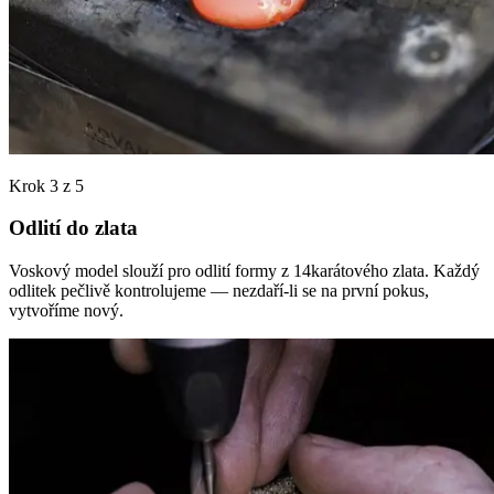
Krok 3 z 5
Odlití do zlata
Voskový model slouží pro odlití formy z 14karátového zlata. Každý
odlitek pečlivě kontrolujeme — nezdaří-li se na první pokus,
vytvoříme nový.