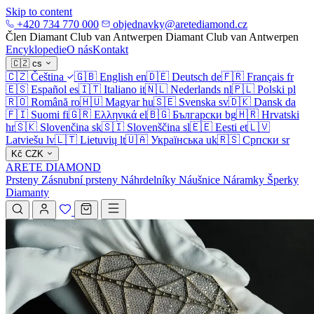
Skip to content
+420 734 770 000
objednavky@aretediamond.cz
Člen Diamant Club van Antwerpen
Diamant Club van Antwerpen
Encyklopedie
O nás
Kontakt
🇨🇿
cs
🇨🇿
Čeština
🇬🇧
English
en
🇩🇪
Deutsch
de
🇫🇷
Français
fr
🇪🇸
Español
es
🇮🇹
Italiano
it
🇳🇱
Nederlands
nl
🇵🇱
Polski
pl
🇷🇴
Română
ro
🇭🇺
Magyar
hu
🇸🇪
Svenska
sv
🇩🇰
Dansk
da
🇫🇮
Suomi
fi
🇬🇷
Ελληνικά
el
🇧🇬
Български
bg
🇭🇷
Hrvatski
hr
🇸🇰
Slovenčina
sk
🇸🇮
Slovenščina
sl
🇪🇪
Eesti
et
🇱🇻
Latviešu
lv
🇱🇹
Lietuvių
lt
🇺🇦
Українська
uk
🇷🇸
Српски
sr
Kč
CZK
ARETE DIAMOND
Prsteny
Zásnubní prsteny
Náhrdelníky
Náušnice
Náramky
Šperky
Diamanty