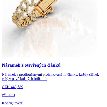
Náramek z otevřených článků
Náramek s prodlouženými prolamovanými články, každý článek
celý v pavé kulatých briliantů.
CZK 448,589
vč. DPH
Konfigurovat