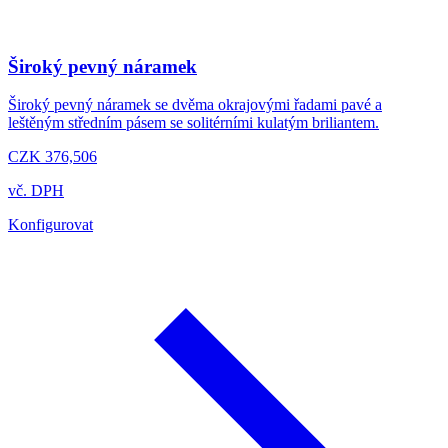
Široký pevný náramek
Široký pevný náramek se dvěma okrajovými řadami pavé a
leštěným středním pásem se solitérními kulatým briliantem.
CZK 376,506
vč. DPH
Konfigurovat