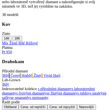
nebo laboratorně vytvořený diamant a nakonfigurujte si svůj
náramek ve 3D, než jej vyrobíme na zakázku.
38 modelů
Kov
Zlato
14K
18K
Mix
Žluté
Bílé
Růžové
Platina
Pt 950
Drahokam
Přírodní diamant
Bílý
Černý
Hnědý
Žlutý
Vivid žlutý
Lab-Grown
Bílý
Indexovatelné kolekce
s přírodními diamanty
s laboratorními
diamanty
s černými diamanty
se žlutými diamanty
s rubíny
s modrými
safíry
se smaragdy
s moissanity
Řadit podle
Oblíbené
Cena: od nejnižší
Cena: od nejvyšší
Nejnovější