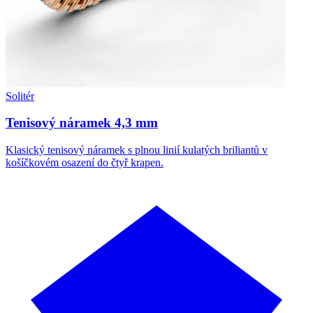
Solitér
Tenisový náramek 4,3 mm
Klasický tenisový náramek s plnou linií kulatých briliantů v
košíčkovém osazení do čtyř krapen.