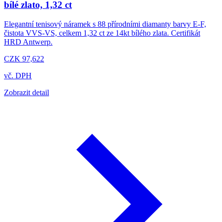
bílé zlato, 1,32 ct
Elegantní tenisový náramek s 88 přírodními diamanty barvy E-F,
čistota VVS-VS, celkem 1,32 ct ze 14kt bílého zlata. Certifikát
HRD Antwerp.
CZK 97,622
vč. DPH
Zobrazit detail