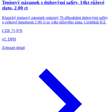
Tenisový náramek s duhovými safíry, 14kt růžové
zlato, 2,00 ct
Klasický tenisový náramek osázený 76 přírodními duhovými safíry
o celkové hmotnosti 2,00 ct ze 14kt růžového zlata. Certifikát IGI.
CZK 71,976
vč. DPH
Zobrazit detail