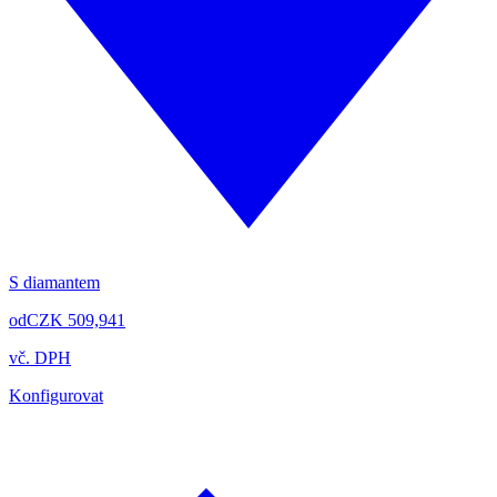
S diamantem
od
CZK 509,941
vč. DPH
Konfigurovat