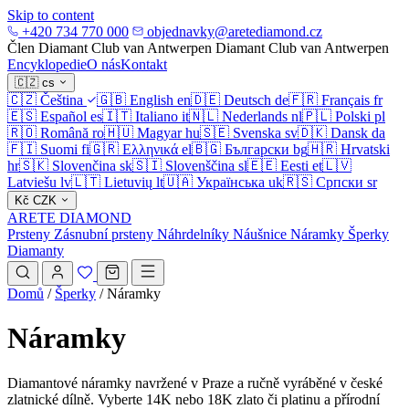
Skip to content
+420 734 770 000
objednavky@aretediamond.cz
Člen Diamant Club van Antwerpen
Diamant Club van Antwerpen
Encyklopedie
O nás
Kontakt
🇨🇿
cs
🇨🇿
Čeština
🇬🇧
English
en
🇩🇪
Deutsch
de
🇫🇷
Français
fr
🇪🇸
Español
es
🇮🇹
Italiano
it
🇳🇱
Nederlands
nl
🇵🇱
Polski
pl
🇷🇴
Română
ro
🇭🇺
Magyar
hu
🇸🇪
Svenska
sv
🇩🇰
Dansk
da
🇫🇮
Suomi
fi
🇬🇷
Ελληνικά
el
🇧🇬
Български
bg
🇭🇷
Hrvatski
hr
🇸🇰
Slovenčina
sk
🇸🇮
Slovenščina
sl
🇪🇪
Eesti
et
🇱🇻
Latviešu
lv
🇱🇹
Lietuvių
lt
🇺🇦
Українська
uk
🇷🇸
Српски
sr
Kč
CZK
ARETE DIAMOND
Prsteny
Zásnubní prsteny
Náhrdelníky
Náušnice
Náramky
Šperky
Diamanty
Domů
/
Šperky
/
Náramky
Náramky
Diamantové náramky navržené v Praze a ručně vyráběné v české
zlatnické dílně. Vyberte 14K nebo 18K zlato či platinu a přírodní