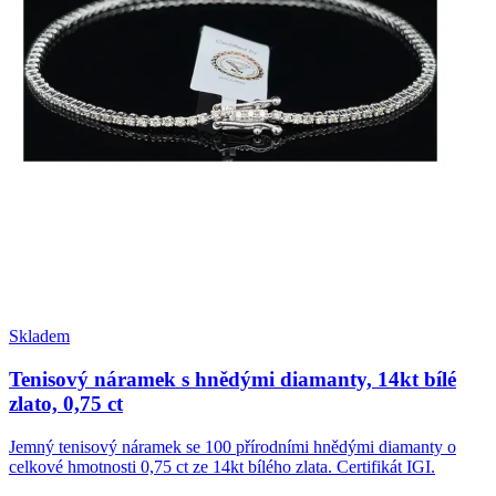
Skladem
Tenisový náramek s hnědými diamanty, 14kt bílé
zlato, 0,75 ct
Jemný tenisový náramek se 100 přírodními hnědými diamanty o
celkové hmotnosti 0,75 ct ze 14kt bílého zlata. Certifikát IGI.