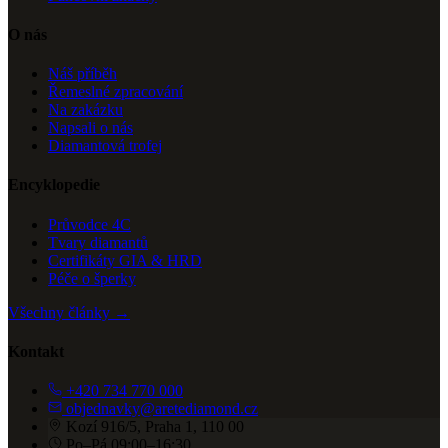
O nás
Náš příběh
Řemeslné zpracování
Na zakázku
Napsali o nás
Diamantová trofej
Encyklopedie
Průvodce 4C
Tvary diamantů
Certifikáty GIA & HRD
Péče o šperky
Všechny články →
Kontakt
+420 734 770 000
objednavky@aretediamond.cz
Kozí 916/5, Praha 1, 110 00
Po–Pá 09:00–16:30