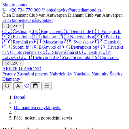
Skip to content
+420 734 770 000
objednavky@aretediamond.cz
Člen Diamant Club van Antwerpen
Diamant Club van Antwerpen
Encyklopedie
O nás
Kontakt
🇨🇿
cs
🇨🇿
Čeština
🇬🇧
English
en
🇩🇪
Deutsch
de
🇫🇷
Français
fr
🇪🇸
Español
es
🇮🇹
Italiano
it
🇳🇱
Nederlands
nl
🇵🇱
Polski
pl
🇷🇴
Română
ro
🇭🇺
Magyar
hu
🇸🇪
Svenska
sv
🇩🇰
Dansk
da
🇫🇮
Suomi
fi
🇬🇷
Ελληνικά
el
🇧🇬
Български
bg
🇭🇷
Hrvatski
hr
🇸🇰
Slovenčina
sk
🇸🇮
Slovenščina
sl
🇪🇪
Eesti
et
🇱🇻
Latviešu
lv
🇱🇹
Lietuvių
lt
🇺🇦
Українська
uk
🇷🇸
Српски
sr
Kč
CZK
ARETE DIAMOND
Prsteny
Zásnubní prsteny
Náhrdelníky
Náušnice
Náramky
Šperky
Diamanty
Domů
Diamantová encyklopedie
Péče, nošení a poprodejní servis