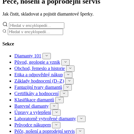
Péče, nošení a poprodejní servis
Jak čistit, skladovat a pojistit diamantové šperky.
Sekce
Diamanty 101
Původ, geologie a vznik
Obchod, řemeslo a historie
Etika a odpovědný nákup
Základy hodnocení (D–Z)
Fantazijní tvary diamantů
Certifikáty a hodnocení
Klasifikace diamantů
Barevné diamanty
Úpravy a vylepšení
Laboratorně vytvořené diamanty
Průvodce nákupem
Péče, nošení a poprodejní servis