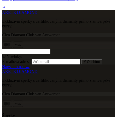
ARETE DIAMOND
Exkluzivní šperky s certifikovanými diamanty přímo z antverpské
burzy.
Člen Diamant Club van Antwerpen
VISA
Novinky:
E-mailová adresa
Odebírat
Napsali o nás →
ARETE DIAMOND
Exkluzivní šperky s certifikovanými diamanty přímo z antverpské
burzy.
Člen Diamant Club van Antwerpen
VISA
Šperky