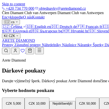
Skip to content
+420 734 770 000
objednavky@aretediamond.cz
Člen Diamant Club van Antwerpen
Diamant Club van Antwerpen
Encyklopedie
O nás
Kontakt
🇨🇿
cs
🇨🇿
Čeština
🇬🇧
English
en
🇩🇪
Deutsch
de
🇫🇷
Français
fr
🇪
fi
🇬🇷
Ελληνικά
el
🇧🇬
Български
bg
🇭🇷
Hrvatski
hr
🇸🇰
Slovenč
Kč
CZK
ARETE DIAMOND
Prsteny
Zásnubní prsteny
Náhrdelníky
Náušnice
Náramky
Šperky
Di
Arete Diamond
Dárkové poukazy
Darujte výjimečný šperk. Dárkový poukaz Arete Diamond doručíme
Vyberte hodnotu poukazu
CZK 5,000
CZK 10,000
Nejoblíbenější
CZK 50,000
CZK