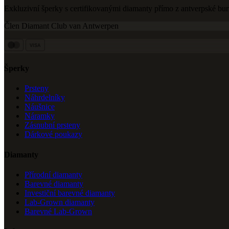
Exkluzivní šperky s certifikovanými diamanty přímo z antverpské bur
Člen Diamant Club van Antwerpen
VISA
Šperky
Prsteny
Náhrdelníky
Náušnice
Náramky
Zásnubní prsteny
Dárkové poukazy
Diamanty
Přírodní diamanty
Barevné diamanty
Investiční barevné diamanty
Lab-Grown diamanty
Barevné Lab-Grown