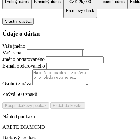
Drobný dárek
Klasický dárek
CZK 25,000
Luxusní dárek
Exklu
Prémiový dárek
Vlastní částka
Údaje o dárku
Vaše jméno
Váš e-mail
Jméno obdarovaného
E-mail obdarovaného
Osobní zpráva
Zbývá 500 znaků
Koupit dárkový poukaz
Přidat do košíku
Náhled poukazu
ARETE DIAMOND
Dárkový poukaz