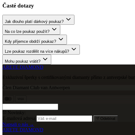
Časté dotazy
Jak dlouho platí dárkový poukaz?
Na co lze poukaz použít?
Kdy příjemce obdrží poukaz?
Lze poukaz rozdělit na více nákupů?
Mohu poukaz vrátit?
ARETE DIAMOND
Exkluzivní šperky s certifikovanými diamanty přímo z antverpské bur
Člen Diamant Club van Antwerpen
VISA
Novinky:
E-mailová adresa
Odebírat
Napsali o nás →
ARETE DIAMOND