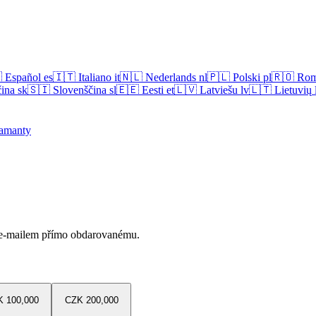

Español
es
🇮🇹
Italiano
it
🇳🇱
Nederlands
nl
🇵🇱
Polski
pl
🇷🇴
Rom
ina
sk
🇸🇮
Slovenščina
sl
🇪🇪
Eesti
et
🇱🇻
Latviešu
lv
🇱🇹
Lietuvių
amanty
 e-mailem přímo obdarovanému.
 100,000
CZK 200,000