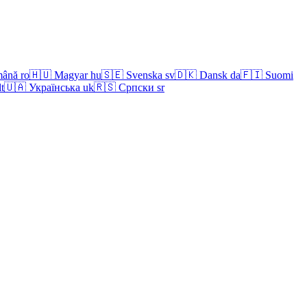
ână
ro
🇭🇺
Magyar
hu
🇸🇪
Svenska
sv
🇩🇰
Dansk
da
🇫🇮
Suomi
lt
🇺🇦
Українська
uk
🇷🇸
Српски
sr