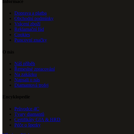
Informace
Doprava a platba
Obchodní podmínky
Vrácení zboží
Reklamační řád
Cookies
Puncovní značky
O nás
Náš příběh
Řemeslné zpracování
Na zakázku
Napsali o nás
Diamantová trofej
Encyklopedie
Průvodce 4C
Tvary diamantů
Certifikáty GIA & HRD
Péče o šperky