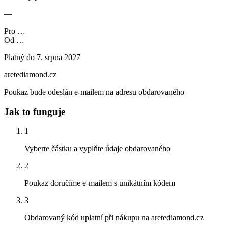
—
Pro
…
Od
…
Platný do 7. srpna 2027
aretediamond.cz
Poukaz bude odeslán e-mailem na adresu obdarovaného
Jak to funguje
1
Vyberte částku a vyplňte údaje obdarovaného
2
Poukaz doručíme e-mailem s unikátním kódem
3
Obdarovaný kód uplatní při nákupu na aretediamond.cz