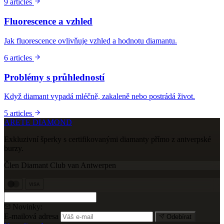
9 articles
Fluorescence a vzhled
Jak fluorescence ovlivňuje vzhled a hodnotu diamantu.
6 articles
Problémy s průhledností
Když diamant vypadá mléčně, zakaleně nebo postrádá život.
5 articles
ARETE DIAMOND
Exkluzivní šperky s certifikovanými diamanty přímo z antverpské
burzy.
Člen Diamant Club van Antwerpen
VISA
Novinky:
E-mailová adresa
Odebírat