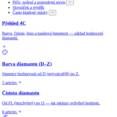
Péče, nošení a poprodejní servis
Slovníček a rejstřík
Často kladené otázky
Přehled 4C
Barva, čistota, brus a karátová hmotnost — základ hodnocení
diamantů.
Barva diamantu (D–Z)
Stupnice bezbarvosti od D (nejvzácnější) po Z.
5 articles
Čistota diamantu
Od FL (bezchybný) po I3 — jak inkluze ovlivňují hodnotu.
8 articles