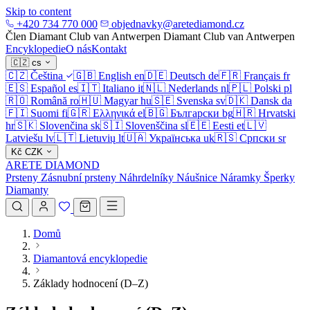
Skip to content
+420 734 770 000
objednavky@aretediamond.cz
Člen Diamant Club van Antwerpen
Diamant Club van Antwerpen
Encyklopedie
O nás
Kontakt
🇨🇿
cs
🇨🇿
Čeština
🇬🇧
English
en
🇩🇪
Deutsch
de
🇫🇷
Français
fr
🇪🇸
Español
es
🇮🇹
Italiano
it
🇳🇱
Nederlands
nl
🇵🇱
Polski
pl
🇷🇴
Română
ro
🇭🇺
Magyar
hu
🇸🇪
Svenska
sv
🇩🇰
Dansk
da
🇫🇮
Suomi
fi
🇬🇷
Ελληνικά
el
🇧🇬
Български
bg
🇭🇷
Hrvatski
hr
🇸🇰
Slovenčina
sk
🇸🇮
Slovenščina
sl
🇪🇪
Eesti
et
🇱🇻
Latviešu
lv
🇱🇹
Lietuvių
lt
🇺🇦
Українська
uk
🇷🇸
Српски
sr
Kč
CZK
ARETE DIAMOND
Prsteny
Zásnubní prsteny
Náhrdelníky
Náušnice
Náramky
Šperky
Diamanty
Domů
Diamantová encyklopedie
Základy hodnocení (D–Z)