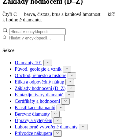
Základy hodnocení (D–Z)
Čtyři C — barva, čistota, brus a karátová hmotnost — klíč
k hodnotě diamantu.
Sekce
Diamanty 101
Původ, geologie a vznik
Obchod, řemeslo a historie
Etika a odpovědný nákup
Základy hodnocení (D–Z)
Fantazijní tvary diamantů
Certifikáty a hodnocení
Klasifikace diamantů
Barevné diamanty
Úpravy a vylepšení
Laboratorně vytvořené diamanty
Průvodce nákupem