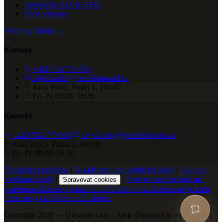
Certifikáty GIA & HRD
Péče o šperky
Všechny články →
Kontakt
+420 734 770 000
objednavky@aretediamond.cz
Kozí 916/5, Praha 1, 110 00
Po–Pá 09:00–16:30
Kontakt
+420 734 770 000
objednavky@aretediamond.cz
Kozí 916/5, Praha 1, 110 00
Po–Pá 09:00–16:30
Obchodní podmínky
|
Zásady ochrany osobních údajů
|
Cookies
a ochrana údajů
|
|
Provozovatel stránek má
Spravovat cookies
uzavřenou dohodu s puncovním úřadem o umožnění anonymních
internetových kontrolních nákupů.
Copyright 2026 — Umarutti s.r.o. / Arete Diamond je registrovaná