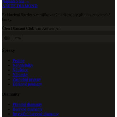
Napsali o nás →
ARETE DIAMOND
Exkluzivní šperky s certifikovanými diamanty přímo z antverpské
burzy.
Člen Diamant Club van Antwerpen
VISA
Šperky
Prsteny
Náhrdelníky
Náušnice
Náramky
Zásnubní prsteny
Dárkové poukazy
Diamanty
Přírodní diamanty
Barevné diamanty
Investiční barevné diamanty