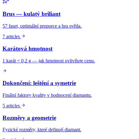
Brus — kulatý briliant
57 faset, optimální proporce a hra světla.
7 articles
Karátová hmotnost
1 karát = 0,2 g — jak hmotnost ovlivňuje cenu.
Dokončení: leštění a symetrie
Finální faktory kvality v hodnocení diamantu.
5 articles
Rozměry a geometrie
Fyzické rozměry, které definují diamant.