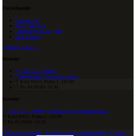
Encyklopedie
Průvodce 4C
Tvary diamantů
Certifikáty GIA & HRD
Péče o šperky
Všechny články →
Kontakt
+420 734 770 000
objednavky@aretediamond.cz
Kozí 916/5, Praha 1, 110 00
Po–Pá 09:00–16:30
Kontakt
+420 734 770 000
objednavky@aretediamond.cz
Kozí 916/5, Praha 1, 110 00
Po–Pá 09:00–16:30
Obchodní podmínky
|
Zásady ochrany osobních údajů
|
Cookies