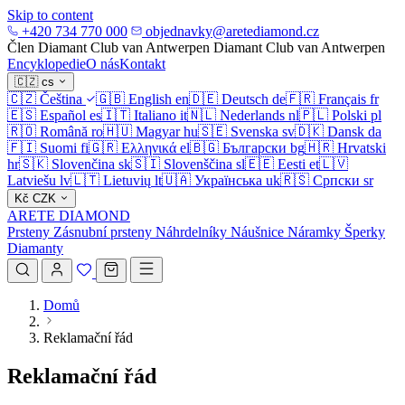
Skip to content
+420 734 770 000
objednavky@aretediamond.cz
Člen Diamant Club van Antwerpen
Diamant Club van Antwerpen
Encyklopedie
O nás
Kontakt
🇨🇿
cs
🇨🇿
Čeština
🇬🇧
English
en
🇩🇪
Deutsch
de
🇫🇷
Français
fr
🇪🇸
Español
es
🇮🇹
Italiano
it
🇳🇱
Nederlands
nl
🇵🇱
Polski
pl
🇷🇴
Română
ro
🇭🇺
Magyar
hu
🇸🇪
Svenska
sv
🇩🇰
Dansk
da
🇫🇮
Suomi
fi
🇬🇷
Ελληνικά
el
🇧🇬
Български
bg
🇭🇷
Hrvatski
hr
🇸🇰
Slovenčina
sk
🇸🇮
Slovenščina
sl
🇪🇪
Eesti
et
🇱🇻
Latviešu
lv
🇱🇹
Lietuvių
lt
🇺🇦
Українська
uk
🇷🇸
Српски
sr
Kč
CZK
ARETE DIAMOND
Prsteny
Zásnubní prsteny
Náhrdelníky
Náušnice
Náramky
Šperky
Diamanty
Domů
Reklamační řád
Reklamační řád