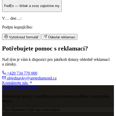
FedEx — štítek a svoz zajistíme my
V… dne…:
Podpis kupujícího:
Vytisknout formulář
Odeslat reklamaci
Potřebujete pomoc s reklamací?
Naš tým je vám k dispozici pro jakékoli dotazy ohledně reklamací
a záruky.
+420 734 770 000
objednavky@aretediamond.cz
Kontaktujte nás
ARETE DIAMOND
Exkluzivní šperky s certifikovanými diamanty přímo z antverpské
burzy.
Člen Diamant Club van Antwerpen