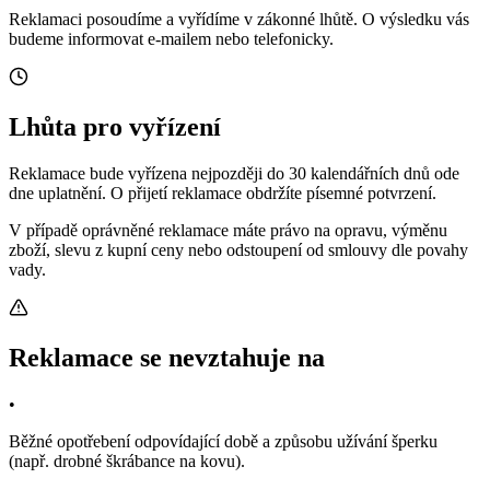
Reklamaci posoudíme a vyřídíme v zákonné lhůtě. O výsledku vás
budeme informovat e-mailem nebo telefonicky.
Lhůta pro vyřízení
Reklamace bude vyřízena nejpozději do 30 kalendářních dnů ode
dne uplatnění. O přijetí reklamace obdržíte písemné potvrzení.
V případě oprávněné reklamace máte právo na opravu, výměnu
zboží, slevu z kupní ceny nebo odstoupení od smlouvy dle povahy
vady.
Reklamace se nevztahuje na
•
Běžné opotřebení odpovídající době a způsobu užívání šperku
(např. drobné škrábance na kovu).