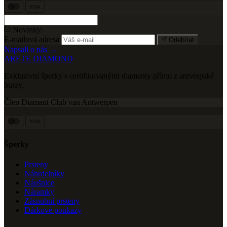
VISA
Novinky:
E-mailová adresa
Odebírat
Napsali o nás →
ARETE DIAMOND
Exkluzivní šperky s certifikovanými diamanty přímo z antverpské
burzy.
Člen Diamant Club van Antwerpen
VISA
Šperky
Prsteny
Náhrdelníky
Náušnice
Náramky
Zásnubní prsteny
Dárkové poukazy