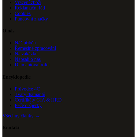
Vrácení zboží
Reklamační řád
Cookies
Puncovní značky
O nás
Náš příběh
Řemeslné zpracování
Na zakázku
Napsali o nás
Diamantová trofej
Encyklopedie
Průvodce 4C
Tvary diamantů
Certifikáty GIA & HRD
Péče o šperky
Všechny články →
Kontakt