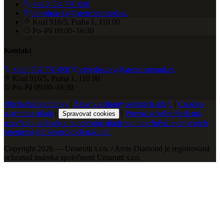
+420 734 770 000
objednavky@aretediamond.cz
Kozí 916/5, Praha 1, 110 00
Po–Pá 09:00–16:30
Kontakt
+420 734 770 000
objednavky@aretediamond.cz
Kozí 916/5, Praha 1, 110 00
Po–Pá 09:00–16:30
Obchodní podmínky
|
Zásady ochrany osobních údajů
|
Cookies
a ochrana údajů
|
|
Provozovatel stránek má
Spravovat cookies
uzavřenou dohodu s puncovním úřadem o umožnění anonymních
internetových kontrolních nákupů.
Copyright 2026 — Umarutti s.r.o. / Arete Diamond je registrovaná
ochranná známka společnosti Umarutti s.r.o.