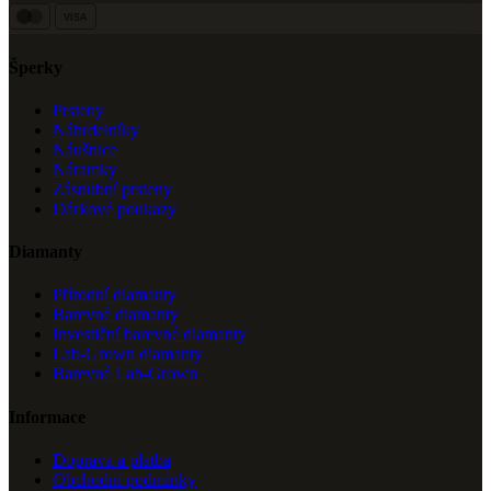
VISA
Šperky
Prsteny
Náhrdelníky
Náušnice
Náramky
Zásnubní prsteny
Dárkové poukazy
Diamanty
Přírodní diamanty
Barevné diamanty
Investiční barevné diamanty
Lab-Grown diamanty
Barevné Lab-Grown
Informace
Doprava a platba
Obchodní podmínky