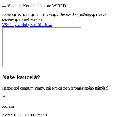
— Vladimír Kondratěnko pro
WIRED
Forbes
◆
WIRED
◆
iDNES.cz
◆
Zlámalová vysvětluje
◆
Česká
televize
◆
Český rozhlas
Všechny zmínky v médiích
→
Naše kancelář
Historické centrum Prahy, pár kroků od Staroměstského náměstí.
Adresa
Kozí 916/5, 110 00 Praha 1