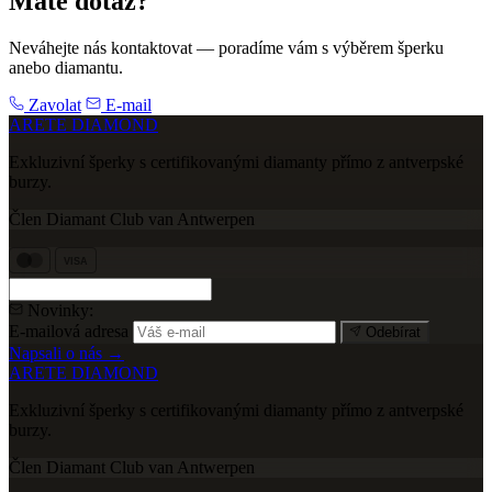
Máte dotaz?
Neváhejte nás kontaktovat — poradíme vám s výběrem šperku
anebo diamantu.
Zavolat
E-mail
ARETE DIAMOND
Exkluzivní šperky s certifikovanými diamanty přímo z antverpské
burzy.
Člen Diamant Club van Antwerpen
VISA
Novinky:
E-mailová adresa
Odebírat
Napsali o nás →
ARETE DIAMOND
Exkluzivní šperky s certifikovanými diamanty přímo z antverpské
burzy.
Člen Diamant Club van Antwerpen