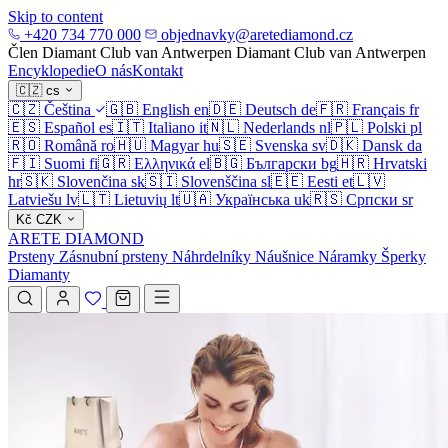
Skip to content
+420 734 770 000
objednavky@aretediamond.cz
Člen Diamant Club van Antwerpen
Diamant Club van Antwerpen
Encyklopedie
O nás
Kontakt
🇨🇿
cs
🇨🇿
Čeština
🇬🇧
English
en
🇩🇪
Deutsch
de
🇫🇷
Français
fr
🇪🇸
Español
es
🇮🇹
Italiano
it
🇳🇱
Nederlands
nl
🇵🇱
Polski
pl
🇷🇴
Română
ro
🇭🇺
Magyar
hu
🇸🇪
Svenska
sv
🇩🇰
Dansk
da
🇫🇮
Suomi
fi
🇬🇷
Ελληνικά
el
🇧🇬
Български
bg
🇭🇷
Hrvatski
hr
🇸🇰
Slovenčina
sk
🇸🇮
Slovenščina
sl
🇪🇪
Eesti
et
🇱🇻
Latviešu
lv
🇱🇹
Lietuvių
lt
🇺🇦
Українська
uk
🇷🇸
Српски
sr
Kč
CZK
ARETE DIAMOND
Prsteny
Zásnubní prsteny
Náhrdelníky
Náušnice
Náramky
Šperky
Diamanty