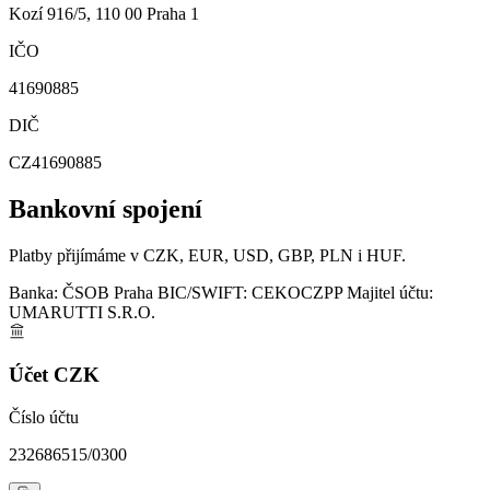
Kozí 916/5, 110 00 Praha 1
IČO
41690885
DIČ
CZ41690885
Bankovní spojení
Platby přijímáme v CZK, EUR, USD, GBP, PLN i HUF.
Banka:
ČSOB Praha
BIC/SWIFT:
CEKOCZPP
Majitel účtu:
UMARUTTI S.R.O.
Účet CZK
Číslo účtu
232686515/0300