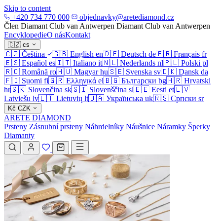
Skip to content
+420 734 770 000
objednavky@aretediamond.cz
Člen Diamant Club van Antwerpen
Diamant Club van Antwerpen
Encyklopedie
O nás
Kontakt
🇨🇿
cs
🇨🇿
Čeština
🇬🇧
English
en
🇩🇪
Deutsch
de
🇫🇷
Français
fr
🇪🇸
Español
es
🇮🇹
Italiano
it
🇳🇱
Nederlands
nl
🇵🇱
Polski
pl
🇷🇴
Română
ro
🇭🇺
Magyar
hu
🇸🇪
Svenska
sv
🇩🇰
Dansk
da
🇫🇮
Suomi
fi
🇬🇷
Ελληνικά
el
🇧🇬
Български
bg
🇭🇷
Hrvatski
hr
🇸🇰
Slovenčina
sk
🇸🇮
Slovenščina
sl
🇪🇪
Eesti
et
🇱🇻
Latviešu
lv
🇱🇹
Lietuvių
lt
🇺🇦
Українська
uk
🇷🇸
Српски
sr
Kč
CZK
ARETE DIAMOND
Prsteny
Zásnubní prsteny
Náhrdelníky
Náušnice
Náramky
Šperky
Diamanty