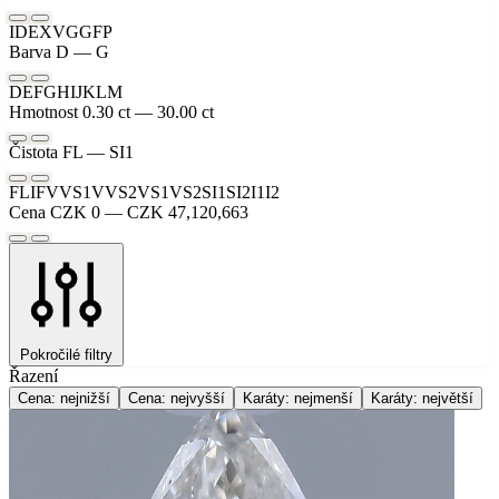
ID
EX
VG
G
F
P
Barva
D — G
D
E
F
G
H
I
J
K
L
M
Hmotnost
0.30 ct — 30.00 ct
Čistota
FL — SI1
FL
IF
VVS1
VVS2
VS1
VS2
SI1
SI2
I1
I2
Cena
CZK 0 — CZK 47,120,663
Pokročilé filtry
Řazení
Cena: nejnižší
Cena: nejvyšší
Karáty: nejmenší
Karáty: největší