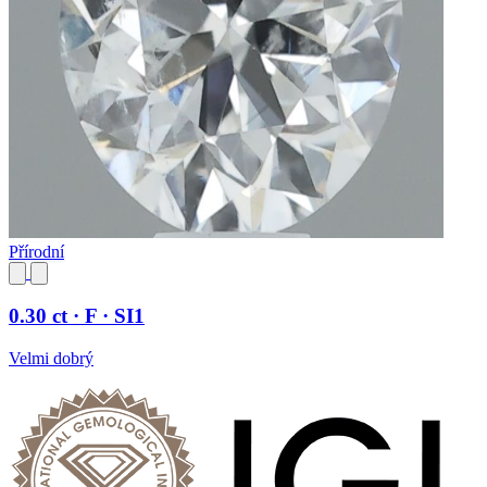
Přírodní
0.30 ct · F · SI1
Velmi dobrý