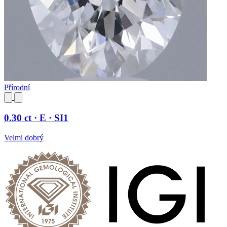
Přírodní
0.30 ct · E · SI1
Velmi dobrý