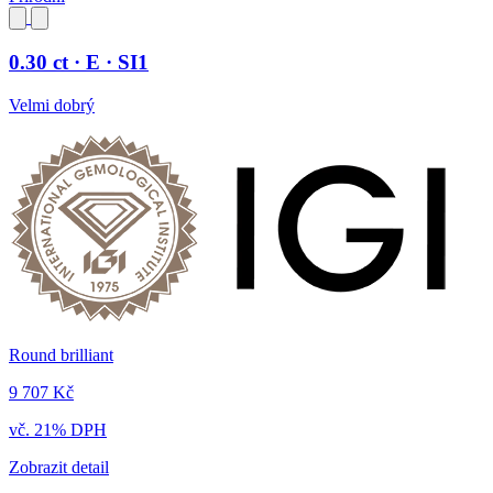
0.30 ct · E · SI1
Velmi dobrý
Round brilliant
9 707 Kč
vč. 21% DPH
Zobrazit detail