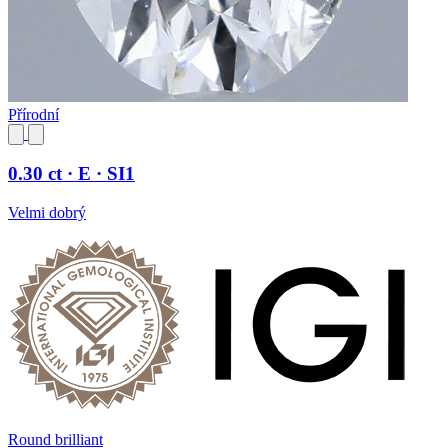
Přírodní
0.30 ct · E · SI1
Velmi dobrý
Round brilliant