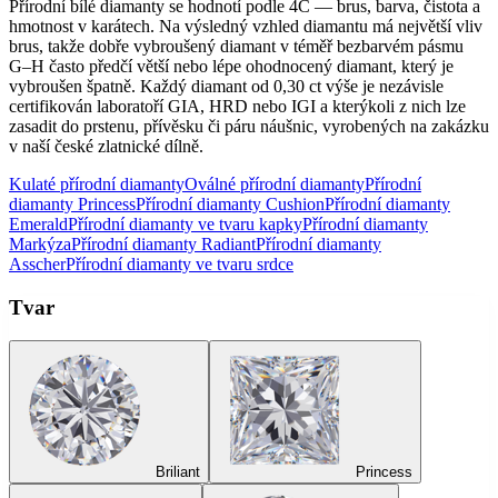
Přírodní bílé diamanty se hodnotí podle 4C — brus, barva, čistota a
hmotnost v karátech. Na výsledný vzhled diamantu má největší vliv
brus, takže dobře vybroušený diamant v téměř bezbarvém pásmu
G–H často předčí větší nebo lépe ohodnocený diamant, který je
vybroušen špatně. Každý diamant od 0,30 ct výše je nezávisle
certifikován laboratoří GIA, HRD nebo IGI a kterýkoli z nich lze
zasadit do prstenu, přívěsku či páru náušnic, vyrobených na zakázku
v naší české zlatnické dílně.
Kulaté přírodní diamanty
Oválné přírodní diamanty
Přírodní
diamanty Princess
Přírodní diamanty Cushion
Přírodní diamanty
Emerald
Přírodní diamanty ve tvaru kapky
Přírodní diamanty
Markýza
Přírodní diamanty Radiant
Přírodní diamanty
Asscher
Přírodní diamanty ve tvaru srdce
Tvar
Briliant
Princess