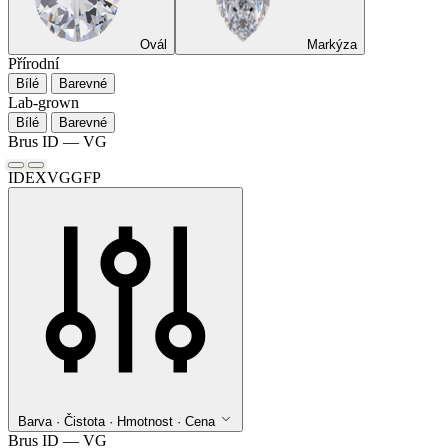
Ovál
Markýza
Přírodní
Bílé
Barevné
Lab-grown
Bílé
Barevné
Brus
ID — VG
ID
EX
VG
G
F
P
Barva · Čistota · Hmotnost · Cena
Brus
ID — VG