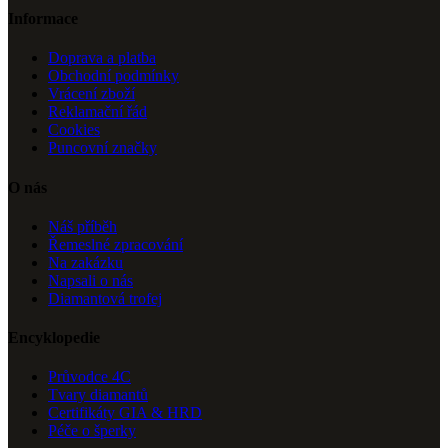
Informace
Doprava a platba
Obchodní podmínky
Vrácení zboží
Reklamační řád
Cookies
Puncovní značky
O nás
Náš příběh
Řemeslné zpracování
Na zakázku
Napsali o nás
Diamantová trofej
Encyklopedie
Průvodce 4C
Tvary diamantů
Certifikáty GIA & HRD
Péče o šperky