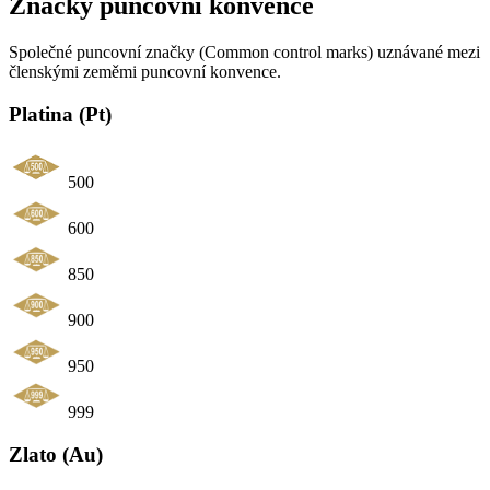
Značky puncovní konvence
Společné puncovní značky (Common control marks) uznávané mezi
členskými zeměmi puncovní konvence.
Platina (Pt)
500
600
850
900
950
999
Zlato (Au)