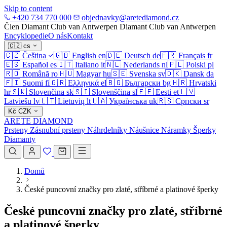
Skip to content
+420 734 770 000
objednavky@aretediamond.cz
Člen Diamant Club van Antwerpen
Diamant Club van Antwerpen
Encyklopedie
O nás
Kontakt
🇨🇿
cs
🇨🇿
Čeština
🇬🇧
English
en
🇩🇪
Deutsch
de
🇫🇷
Français
fr
🇪🇸
Español
es
🇮🇹
Italiano
it
🇳🇱
Nederlands
nl
🇵🇱
Polski
pl
🇷🇴
Română
ro
🇭🇺
Magyar
hu
🇸🇪
Svenska
sv
🇩🇰
Dansk
da
🇫🇮
Suomi
fi
🇬🇷
Ελληνικά
el
🇧🇬
Български
bg
🇭🇷
Hrvatski
hr
🇸🇰
Slovenčina
sk
🇸🇮
Slovenščina
sl
🇪🇪
Eesti
et
🇱🇻
Latviešu
lv
🇱🇹
Lietuvių
lt
🇺🇦
Українська
uk
🇷🇸
Српски
sr
Kč
CZK
ARETE DIAMOND
Prsteny
Zásnubní prsteny
Náhrdelníky
Náušnice
Náramky
Šperky
Diamanty
Domů
České puncovní značky pro zlaté, stříbrné a platinové šperky
České puncovní značky pro zlaté, stříbrné
a platinové šperky