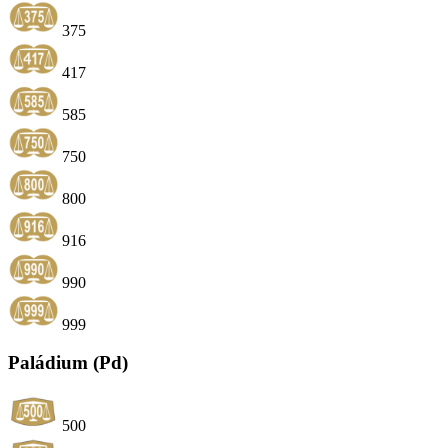
375
417
585
750
800
916
990
999
Paládium (Pd)
500