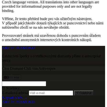
Czech language version. All translations into other languages are
provided for informational purposes only and are not legally
binding.
Věříme, že tento přehled bude pro vás užitečným nástrojem.
V případě jakýchkoliv dotazů týkajících se puncovnictví nebo námi
nabízeného zboží se na nás neváhejte obrátit.
Provozovatel stránek má uzavřenou dohodu s puncovním úřadem
o umožnění anonymních internetových kontrolních nákupů.
ARETE DIAMOND
Exkluzivní šperky s certifikovanými diamanty přímo z antverpské
burzy.
Člen Diamant Club van Antwerpen
VISA
Novinky:
E-mailová adresa
Odebírat
Napsali o nás →
ARETE DIAMOND