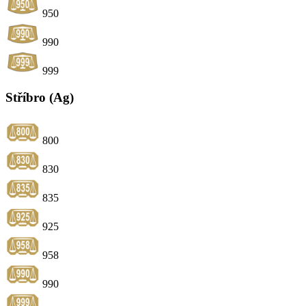
950
990
999
Stříbro (Ag)
800
830
835
925
958
990