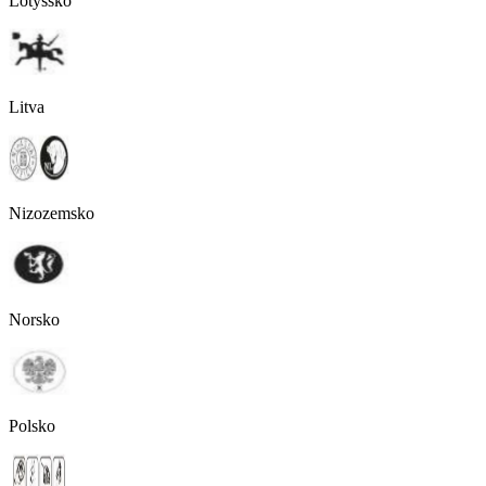
Lotyšsko
Litva
Nizozemsko
Norsko
Polsko