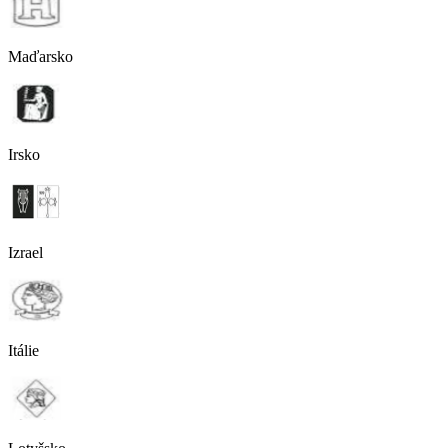
Maďarsko
Irsko
Izrael
Itálie