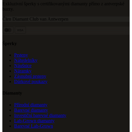
Exkluzivní šperky s certifikovanými diamanty přímo z antverpské
burzy.
Člen Diamant Club van Antwerpen
VISA
Šperky
Prsteny
Náhrdelníky
Náušnice
Náramky
Zásnubní prsteny
Dárkové poukazy
Diamanty
Přírodní diamanty
Barevné diamanty
Investiční barevné diamanty
Lab-Grown diamanty
Barevné Lab-Grown