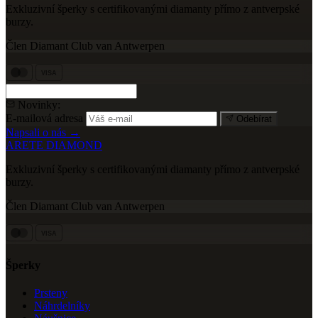
Exkluzivní šperky s certifikovanými diamanty přímo z antverpské
burzy.
Člen Diamant Club van Antwerpen
VISA
Novinky:
E-mailová adresa
Odebírat
Napsali o nás →
ARETE DIAMOND
Exkluzivní šperky s certifikovanými diamanty přímo z antverpské
burzy.
Člen Diamant Club van Antwerpen
VISA
Šperky
Prsteny
Náhrdelníky