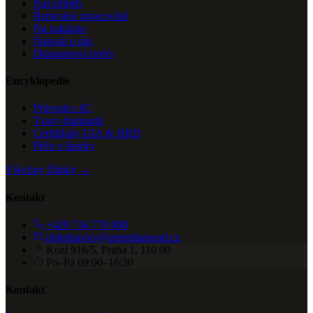
Náš příběh
Řemeslné zpracování
Na zakázku
Napsali o nás
Diamantová trofej
Encyklopedie
Průvodce 4C
Tvary diamantů
Certifikáty GIA & HRD
Péče o šperky
Všechny články →
Kontakt
+420 734 770 000
objednavky@aretediamond.cz
Kozí 916/5, Praha 1, 110 00
Po–Pá 09:00–16:30
Kontakt