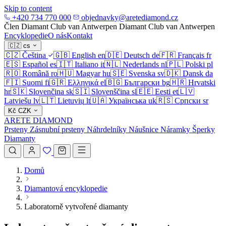
Skip to content
+420 734 770 000
objednavky@aretediamond.cz
Člen Diamant Club van Antwerpen
Diamant Club van Antwerpen
Encyklopedie
O nás
Kontakt
🇨🇿
cs
🇨🇿
Čeština
🇬🇧
English
en
🇩🇪
Deutsch
de
🇫🇷
Français
fr
🇪🇸
Español
es
🇮🇹
Italiano
it
🇳🇱
Nederlands
nl
🇵🇱
Polski
pl
🇷🇴
Română
ro
🇭🇺
Magyar
hu
🇸🇪
Svenska
sv
🇩🇰
Dansk
da
🇫🇮
Suomi
fi
🇬🇷
Ελληνικά
el
🇧🇬
Български
bg
🇭🇷
Hrvatski
hr
🇸🇰
Slovenčina
sk
🇸🇮
Slovenščina
sl
🇪🇪
Eesti
et
🇱🇻
Latviešu
lv
🇱🇹
Lietuvių
lt
🇺🇦
Українська
uk
🇷🇸
Српски
sr
Kč
CZK
ARETE DIAMOND
Prsteny
Zásnubní prsteny
Náhrdelníky
Náušnice
Náramky
Šperky
Diamanty
Domů
Diamantová encyklopedie
Laboratorně vytvořené diamanty