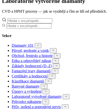
Laboratorně vytvořené diamanty
CVD a HPHT procesy — jak se vyrábějí a čím se liší od přírodních.
Sekce
Diamanty 101
Původ, geologie a vznik
Obchod, řemeslo a historie
Etika a odpovědný nákup
Základy hodnocení (D–Z)
Fantazijní tvary diamantů
Certifikáty a hodnocení
Klasifikace diamantů
Barevné diamanty
Úpravy a vylepšení
Laboratorně vytvořené diamanty
Průvodce nákupem
Péče, nošení a poprodejní servis