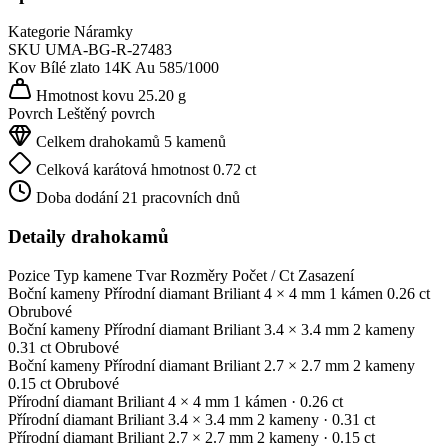
Kategorie
Náramky
SKU
UMA-BG-R-27483
Kov
Bílé zlato 14K
Au 585/1000
Hmotnost kovu
25.20 g
Povrch
Leštěný povrch
Celkem drahokamů
5 kamenů
Celková karátová hmotnost
0.72 ct
Doba dodání
21 pracovních dnů
Detaily drahokamů
Pozice
Typ kamene
Tvar
Rozměry
Počet / Ct
Zasazení
Boční kameny
Přírodní diamant
Briliant
4 × 4 mm
1 kámen
0.26 ct
Obrubové
Boční kameny
Přírodní diamant
Briliant
3.4 × 3.4 mm
2 kameny
0.31 ct
Obrubové
Boční kameny
Přírodní diamant
Briliant
2.7 × 2.7 mm
2 kameny
0.15 ct
Obrubové
Přírodní diamant
Briliant
4 × 4 mm
1 kámen
· 0.26 ct
Přírodní diamant
Briliant
3.4 × 3.4 mm
2 kameny
· 0.31 ct
Přírodní diamant
Briliant
2.7 × 2.7 mm
2 kameny
· 0.15 ct