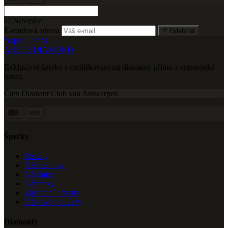
Novinky:
E-mailová adresa
Odebírat
Napsali o nás →
ARETE DIAMOND
Exkluzivní šperky s certifikovanými diamanty přímo z antverpské
burzy.
Člen Diamant Club van Antwerpen
VISA
Šperky
Prsteny
Náhrdelníky
Náušnice
Náramky
Zásnubní prsteny
Dárkové poukazy
Diamanty