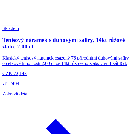
Skladem
Tenisový náramek s duhovými safíry, 14kt růžové
zlato, 2,00 ct
Klasický tenisový náramek osázený 76 přírodními duhovými safíry
o celkové hmotnosti 2,00 ct ze 14kt růžového zlata. Certifikát IGI.
CZK 72,148
vč. DPH
Zobrazit detail