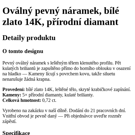
Oválný pevný náramek, bílé
zlato 14K, přírodní diamant
Detaily produktu
O tomto designu
Pevný oválný náramek s leštěným tělem klenutého profilu. Pět
kulatých briliantů je zapuštěno přímo do horního oblouku v osazení
na hladko — Kameny lícují s povrchem kovu, takže siluetu
nenarušuje žádná krapna.
Provedení:
bílé zlato 14K, leštěné tělo, skryté krabičkové zapínání.
Kameny:
5× přírodní diamanty, kulaté brilianty.
Celková hmotnost:
0,72 ct.
Vyrobeno na zakázku v naší dílně. Dodání do 21 pracovních dní.
Vnitřní obvod je pevně daný — Při objednávce uveďte rozměr
zápěstí.
Specifikace