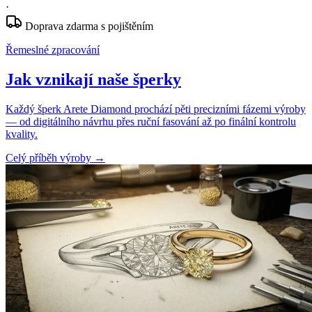
·
Doprava zdarma s pojištěním
Řemeslné zpracování
Jak vznikají naše šperky
Každý šperk Arete Diamond prochází pěti precizními fázemi výroby
— od digitálního návrhu přes ruční fasování až po finální kontrolu
kvality.
Celý příběh výroby
→