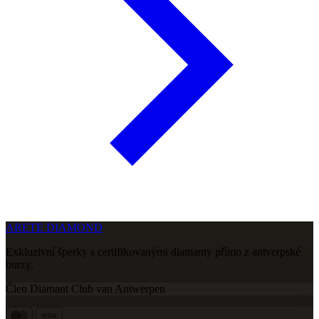
ARETE DIAMOND
Exkluzivní šperky s certifikovanými diamanty přímo z antverpské
burzy.
Člen Diamant Club van Antwerpen
VISA