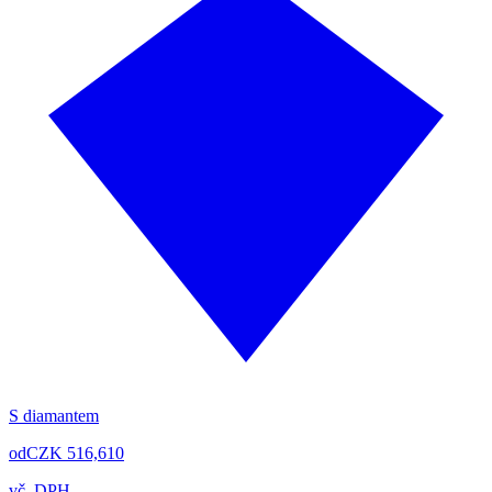
S diamantem
od
CZK 516,610
vč. DPH