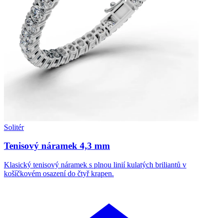
Solitér
Tenisový náramek 4,3 mm
Klasický tenisový náramek s plnou linií kulatých briliantů v
košíčkovém osazení do čtyř krapen.