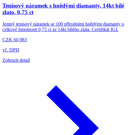
Tenisový náramek s hnědými diamanty, 14kt bílé
zlato, 0,75 ct
Jemný tenisový náramek se 100 přírodními hnědými diamanty o
celkové hmotnosti 0,75 ct ze 14kt bílého zlata. Certifikát IGI.
CZK 60,983
vč. DPH
Zobrazit detail