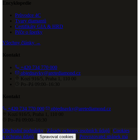
Encyklopedie
Průvodce 4C
Tvary diamantů
Certifikáty GIA & HRD
Péče o šperky
Všechny články →
Kontakt
+420 734 770 000
objednavky@aretediamond.cz
Kozí 916/5, Praha 1, 110 00
Po–Pá 09:00–16:30
Kontakt
+420 734 770 000
objednavky@aretediamond.cz
Kozí 916/5, Praha 1, 110 00
Po–Pá 09:00–16:30
Obchodní podmínky
|
Zásady ochrany osobních údajů
|
Cookies
a ochrana údajů
|
|
Provozovatel stránek má
Spravovat cookies