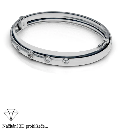
Načítání 3D prohlížeče...