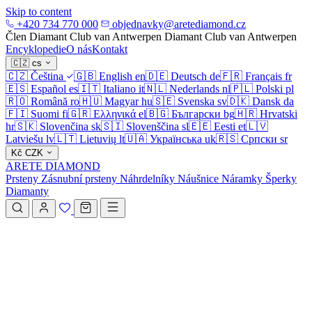
Skip to content
+420 734 770 000
objednavky@aretediamond.cz
Člen Diamant Club van Antwerpen
Diamant Club van Antwerpen
Encyklopedie
O nás
Kontakt
🇨🇿
cs
🇨🇿
Čeština
🇬🇧
English
en
🇩🇪
Deutsch
de
🇫🇷
Français
fr
🇪🇸
Español
es
🇮🇹
Italiano
it
🇳🇱
Nederlands
nl
🇵🇱
Polski
pl
🇷🇴
Română
ro
🇭🇺
Magyar
hu
🇸🇪
Svenska
sv
🇩🇰
Dansk
da
🇫🇮
Suomi
fi
🇬🇷
Ελληνικά
el
🇧🇬
Български
bg
🇭🇷
Hrvatski
hr
🇸🇰
Slovenčina
sk
🇸🇮
Slovenščina
sl
🇪🇪
Eesti
et
🇱🇻
Latviešu
lv
🇱🇹
Lietuvių
lt
🇺🇦
Українська
uk
🇷🇸
Српски
sr
Kč
CZK
ARETE DIAMOND
Prsteny
Zásnubní prsteny
Náhrdelníky
Náušnice
Náramky
Šperky
Diamanty