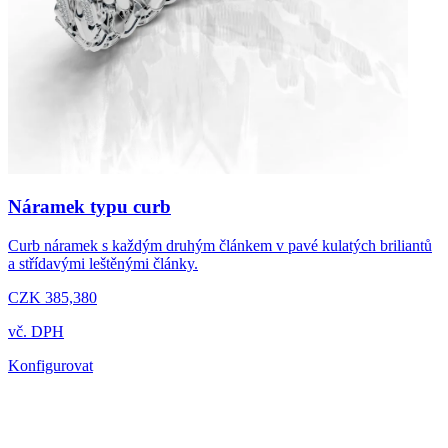
Náramek typu curb
Curb náramek s každým druhým článkem v pavé kulatých briliantů
a střídavými leštěnými články.
CZK 385,380
vč. DPH
Konfigurovat