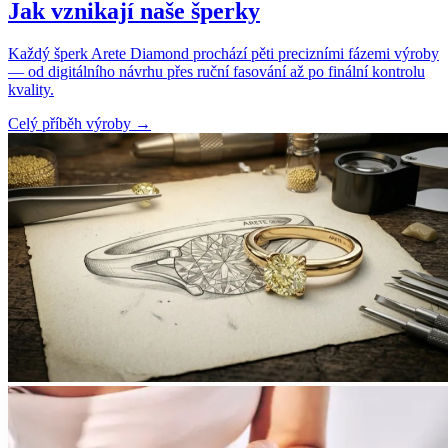
Jak vznikají naše šperky
Každý šperk Arete Diamond prochází pěti precizními fázemi výroby
— od digitálního návrhu přes ruční fasování až po finální kontrolu
kvality.
Celý příběh výroby
→