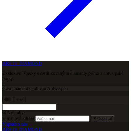
ARETE DIAMOND
Exkluzivní šperky s certifikovanými diamanty přímo z antverpské
burzy.
Člen Diamant Club van Antwerpen
VISA
Novinky:
E-mailová adresa
Odebírat
Napsali o nás →
ARETE DIAMOND