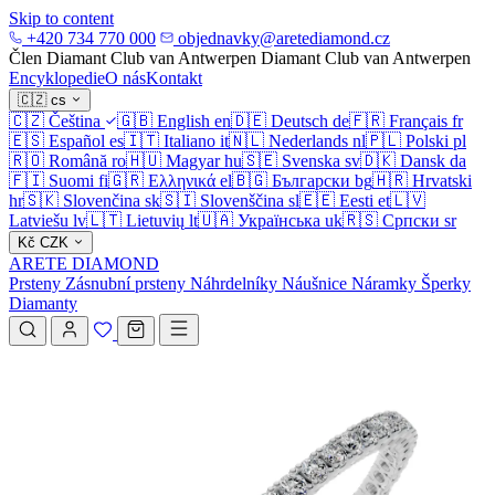
Skip to content
+420 734 770 000
objednavky@aretediamond.cz
Člen Diamant Club van Antwerpen
Diamant Club van Antwerpen
Encyklopedie
O nás
Kontakt
🇨🇿
cs
🇨🇿
Čeština
🇬🇧
English
en
🇩🇪
Deutsch
de
🇫🇷
Français
fr
🇪🇸
Español
es
🇮🇹
Italiano
it
🇳🇱
Nederlands
nl
🇵🇱
Polski
pl
🇷🇴
Română
ro
🇭🇺
Magyar
hu
🇸🇪
Svenska
sv
🇩🇰
Dansk
da
🇫🇮
Suomi
fi
🇬🇷
Ελληνικά
el
🇧🇬
Български
bg
🇭🇷
Hrvatski
hr
🇸🇰
Slovenčina
sk
🇸🇮
Slovenščina
sl
🇪🇪
Eesti
et
🇱🇻
Latviešu
lv
🇱🇹
Lietuvių
lt
🇺🇦
Українська
uk
🇷🇸
Српски
sr
Kč
CZK
ARETE DIAMOND
Prsteny
Zásnubní prsteny
Náhrdelníky
Náušnice
Náramky
Šperky
Diamanty