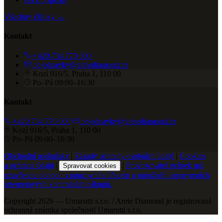
Všechny články →
Kontakt
+420 734 770 000
objednavky@aretediamond.cz
Kozí 916/5, Praha 1, 110 00
Po–Pá 09:00–16:30
Kontakt
+420 734 770 000
objednavky@aretediamond.cz
Kozí 916/5, Praha 1, 110 00
Po–Pá 09:00–16:30
Obchodní podmínky
|
Zásady ochrany osobních údajů
|
Cookies
a ochrana údajů
|
|
Provozovatel stránek má
Spravovat cookies
uzavřenou dohodu s puncovním úřadem o umožnění anonymních
internetových kontrolních nákupů.
Copyright 2026 — Umarutti s.r.o. / Arete Diamond je registrovaná
ochranná známka společnosti Umarutti s.r.o.