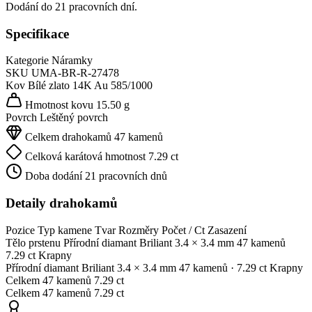
Dodání do 21 pracovních dní.
Specifikace
Kategorie
Náramky
SKU
UMA-BR-R-27478
Kov
Bílé zlato 14K
Au 585/1000
Hmotnost kovu
15.50 g
Povrch
Leštěný povrch
Celkem drahokamů
47 kamenů
Celková karátová hmotnost
7.29 ct
Doba dodání
21 pracovních dnů
Detaily drahokamů
Pozice
Typ kamene
Tvar
Rozměry
Počet / Ct
Zasazení
Tělo prstenu
Přírodní diamant
Briliant
3.4 × 3.4 mm
47 kamenů
7.29 ct
Krapny
Přírodní diamant
Briliant
3.4 × 3.4 mm
47 kamenů
· 7.29 ct
Krapny
Celkem
47 kamenů
7.29 ct
Celkem
47 kamenů
7.29 ct