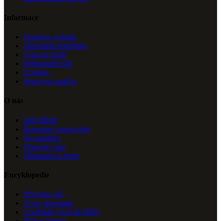
Informace
Doprava a platba
Obchodní podmínky
Vrácení zboží
Reklamační řád
Cookies
Puncovní značky
O nás
Náš příběh
Řemeslné zpracování
Na zakázku
Napsali o nás
Diamantová trofej
Encyklopedie
Průvodce 4C
Tvary diamantů
Certifikáty GIA & HRD
Péče o šperky