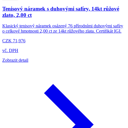
Tenisový náramek s duhovými safíry, 14kt růžové
zlato, 2,00 ct
Klasický tenisový náramek osázený 76 přírodními duhovými safíry
o celkové hmotnosti 2,00 ct ze 14kt růžového zlata. Certifikát IGI.
CZK 71,976
vč. DPH
Zobrazit detail