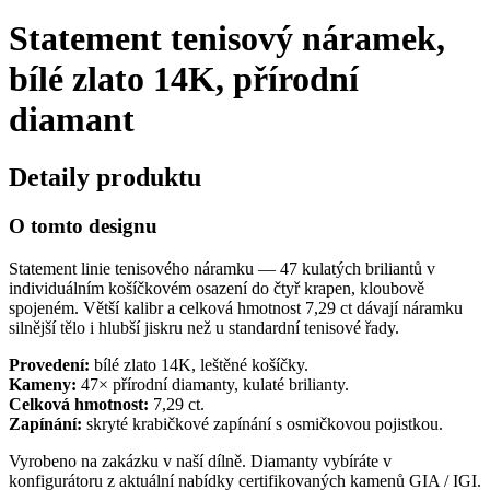
Statement tenisový náramek,
bílé zlato 14K, přírodní
diamant
Detaily produktu
O tomto designu
Statement linie tenisového náramku — 47 kulatých briliantů v
individuálním košíčkovém osazení do čtyř krapen, kloubově
spojeném. Větší kalibr a celková hmotnost 7,29 ct dávají náramku
silnější tělo i hlubší jiskru než u standardní tenisové řady.
Provedení:
bílé zlato 14K, leštěné košíčky.
Kameny:
47× přírodní diamanty, kulaté brilianty.
Celková hmotnost:
7,29 ct.
Zapínání:
skryté krabičkové zapínání s osmičkovou pojistkou.
Vyrobeno na zakázku v naší dílně. Diamanty vybíráte v
konfigurátoru z aktuální nabídky certifikovaných kamenů GIA / IGI.