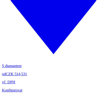
S diamantem
od
CZK 514,531
vč. DPH
Konfigurovat