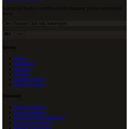
Exkluzivní šperky s certifikovanými diamanty přímo z antverpské
burzy.
Člen Diamant Club van Antwerpen
VISA
Šperky
Prsteny
Náhrdelníky
Náušnice
Náramky
Zásnubní prsteny
Dárkové poukazy
Diamanty
Přírodní diamanty
Barevné diamanty
Investiční barevné diamanty
Lab-Grown diamanty
Barevné Lab-Grown