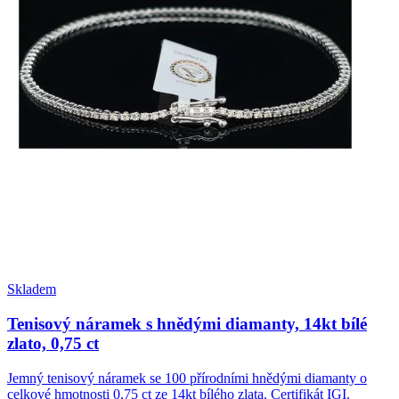
Skladem
Tenisový náramek s hnědými diamanty, 14kt bílé
zlato, 0,75 ct
Jemný tenisový náramek se 100 přírodními hnědými diamanty o
celkové hmotnosti 0,75 ct ze 14kt bílého zlata. Certifikát IGI.