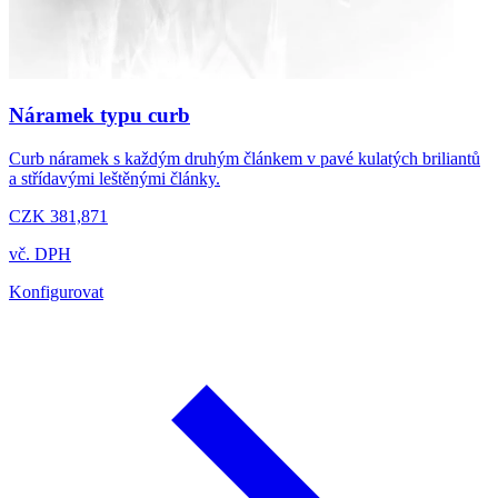
Náramek typu curb
Curb náramek s každým druhým článkem v pavé kulatých briliantů
a střídavými leštěnými články.
CZK 381,871
vč. DPH
Konfigurovat