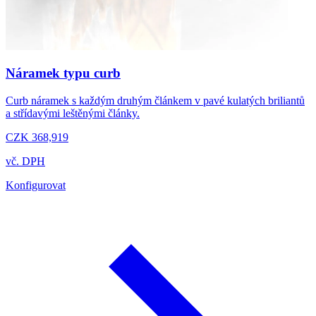
Náramek typu curb
Curb náramek s každým druhým článkem v pavé kulatých briliantů
a střídavými leštěnými články.
CZK 368,919
vč. DPH
Konfigurovat