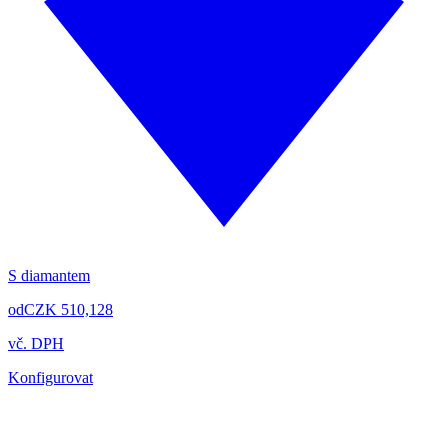
S diamantem
od
CZK 510,128
vč. DPH
Konfigurovat