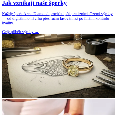
Jak vznikají naše šperky
Každý šperk Arete Diamond prochází pěti precizními fázemi výroby
— od digitálního návrhu přes ruční fasování až po finální kontrolu
kvality.
Celý příběh výroby
→