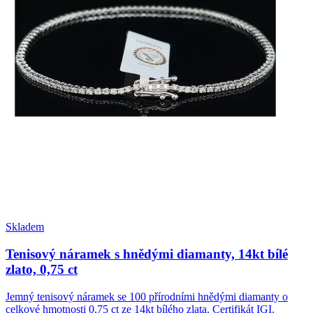
Skladem
Tenisový náramek s hnědými diamanty, 14kt bílé
zlato, 0,75 ct
Jemný tenisový náramek se 100 přírodními hnědými diamanty o
celkové hmotnosti 0,75 ct ze 14kt bílého zlata. Certifikát IGI.