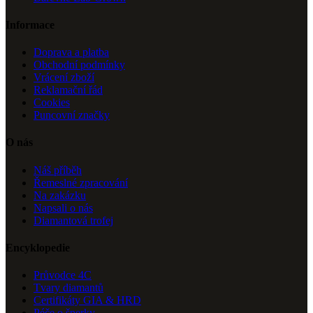
Informace
Doprava a platba
Obchodní podmínky
Vrácení zboží
Reklamační řád
Cookies
Puncovní značky
O nás
Náš příběh
Řemeslné zpracování
Na zakázku
Napsali o nás
Diamantová trofej
Encyklopedie
Průvodce 4C
Tvary diamantů
Certifikáty GIA & HRD
Péče o šperky