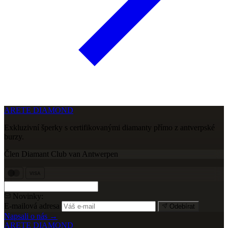
ARETE DIAMOND
Exkluzivní šperky s certifikovanými diamanty přímo z antverpské
burzy.
Člen Diamant Club van Antwerpen
VISA
Novinky:
E-mailová adresa
Odebírat
Napsali o nás →
ARETE DIAMOND