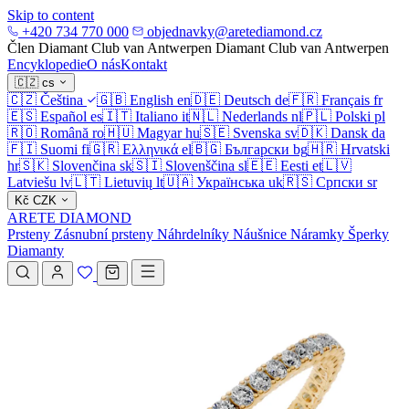
Skip to content
+420 734 770 000
objednavky@aretediamond.cz
Člen Diamant Club van Antwerpen
Diamant Club van Antwerpen
Encyklopedie
O nás
Kontakt
🇨🇿
cs
🇨🇿
Čeština
🇬🇧
English
en
🇩🇪
Deutsch
de
🇫🇷
Français
fr
🇪🇸
Español
es
🇮🇹
Italiano
it
🇳🇱
Nederlands
nl
🇵🇱
Polski
pl
🇷🇴
Română
ro
🇭🇺
Magyar
hu
🇸🇪
Svenska
sv
🇩🇰
Dansk
da
🇫🇮
Suomi
fi
🇬🇷
Ελληνικά
el
🇧🇬
Български
bg
🇭🇷
Hrvatski
hr
🇸🇰
Slovenčina
sk
🇸🇮
Slovenščina
sl
🇪🇪
Eesti
et
🇱🇻
Latviešu
lv
🇱🇹
Lietuvių
lt
🇺🇦
Українська
uk
🇷🇸
Српски
sr
Kč
CZK
ARETE DIAMOND
Prsteny
Zásnubní prsteny
Náhrdelníky
Náušnice
Náramky
Šperky
Diamanty