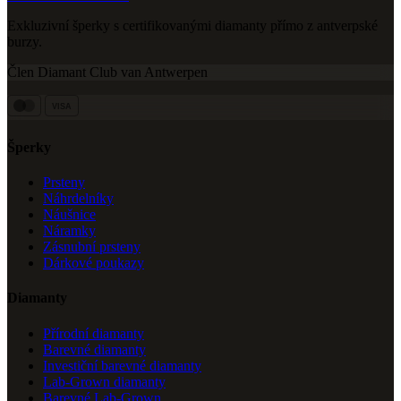
Exkluzivní šperky s certifikovanými diamanty přímo z antverpské
burzy.
Člen Diamant Club van Antwerpen
VISA
Šperky
Prsteny
Náhrdelníky
Náušnice
Náramky
Zásnubní prsteny
Dárkové poukazy
Diamanty
Přírodní diamanty
Barevné diamanty
Investiční barevné diamanty
Lab-Grown diamanty
Barevné Lab-Grown