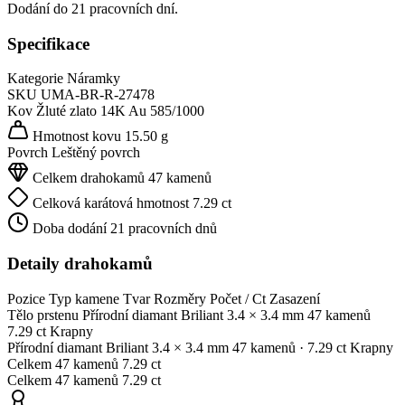
Dodání do 21 pracovních dní.
Specifikace
Kategorie
Náramky
SKU
UMA-BR-R-27478
Kov
Žluté zlato 14K
Au 585/1000
Hmotnost kovu
15.50 g
Povrch
Leštěný povrch
Celkem drahokamů
47 kamenů
Celková karátová hmotnost
7.29 ct
Doba dodání
21 pracovních dnů
Detaily drahokamů
Pozice
Typ kamene
Tvar
Rozměry
Počet / Ct
Zasazení
Tělo prstenu
Přírodní diamant
Briliant
3.4 × 3.4 mm
47 kamenů
7.29 ct
Krapny
Přírodní diamant
Briliant
3.4 × 3.4 mm
47 kamenů
· 7.29 ct
Krapny
Celkem
47 kamenů
7.29 ct
Celkem
47 kamenů
7.29 ct