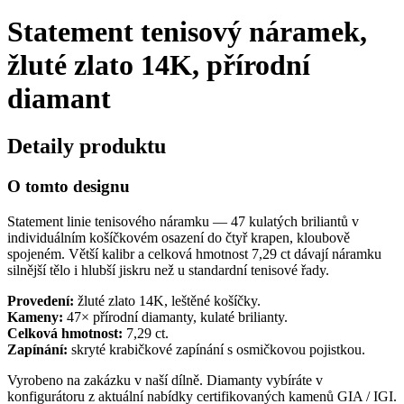
Statement tenisový náramek,
žluté zlato 14K, přírodní
diamant
Detaily produktu
O tomto designu
Statement linie tenisového náramku — 47 kulatých briliantů v
individuálním košíčkovém osazení do čtyř krapen, kloubově
spojeném. Větší kalibr a celková hmotnost 7,29 ct dávají náramku
silnější tělo i hlubší jiskru než u standardní tenisové řady.
Provedení:
žluté zlato 14K, leštěné košíčky.
Kameny:
47× přírodní diamanty, kulaté brilianty.
Celková hmotnost:
7,29 ct.
Zapínání:
skryté krabičkové zapínání s osmičkovou pojistkou.
Vyrobeno na zakázku v naší dílně. Diamanty vybíráte v
konfigurátoru z aktuální nabídky certifikovaných kamenů GIA / IGI.