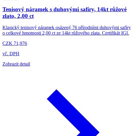
Tenisový náramek s duhovými safíry, 14kt růžové
zlato, 2,00 ct
Klasický tenisový náramek osázený 76 přírodními duhovými safíry
o celkové hmotnosti 2,00 ct ze 14kt růžového zlata. Certifikát IGI.
CZK 71,976
vč. DPH
Zobrazit detail