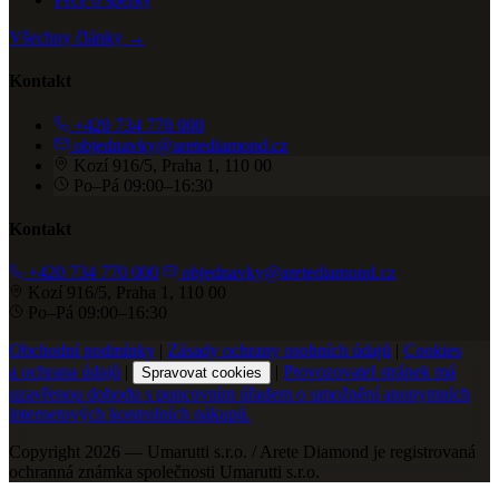
Všechny články →
Kontakt
+420 734 770 000
objednavky@aretediamond.cz
Kozí 916/5, Praha 1, 110 00
Po–Pá 09:00–16:30
Kontakt
+420 734 770 000
objednavky@aretediamond.cz
Kozí 916/5, Praha 1, 110 00
Po–Pá 09:00–16:30
Obchodní podmínky
|
Zásady ochrany osobních údajů
|
Cookies
a ochrana údajů
|
|
Provozovatel stránek má
Spravovat cookies
uzavřenou dohodu s puncovním úřadem o umožnění anonymních
internetových kontrolních nákupů.
Copyright 2026 — Umarutti s.r.o. / Arete Diamond je registrovaná
ochranná známka společnosti Umarutti s.r.o.