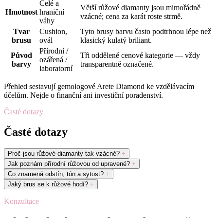
Celé a
Větší růžové diamanty jsou mimořádně
Hmotnost
hraniční
vzácné; cena za karát roste strmě.
váhy
Tvar
Cushion,
Tyto brusy barvu často podtrhnou lépe než
brusu
ovál
klasický kulatý briliant.
Přírodní /
Původ
Tři oddělené cenové kategorie — vždy
ozářená /
barvy
transparentně označené.
laboratorní
Přehled sestavují gemologové Arete Diamond ke vzdělávacím
účelům. Nejde o finanční ani investiční poradenství.
Časté dotazy
Časté dotazy
Proč jsou růžové diamanty tak vzácné?
+
Jak poznám přírodní růžovou od upravené?
+
Co znamená odstín, tón a sytost?
+
Jaký brus se k růžové hodí?
+
Konzultace