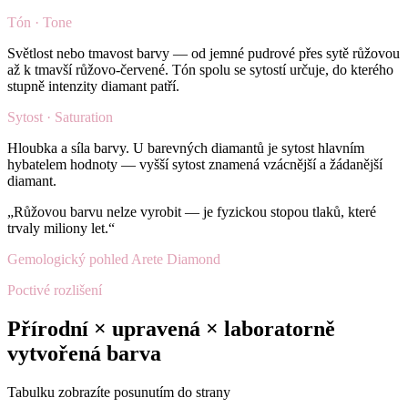
Tón · Tone
Světlost nebo tmavost barvy — od jemné pudrové přes sytě růžovou
až k tmavší růžovo-červené. Tón spolu se sytostí určuje, do kterého
stupně intenzity diamant patří.
Sytost · Saturation
Hloubka a síla barvy. U barevných diamantů je sytost hlavním
hybatelem hodnoty — vyšší sytost znamená vzácnější a žádanější
diamant.
„Růžovou barvu nelze vyrobit — je fyzickou stopou tlaků, které
trvaly miliony let.“
Gemologický pohled Arete Diamond
Poctivé rozlišení
Přírodní × upravená × laboratorně
vytvořená barva
Tabulku zobrazíte posunutím do strany