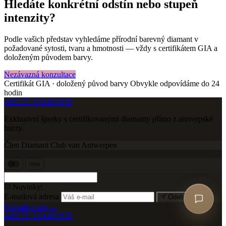
Hledáte konkrétní odstín nebo stupeň
intenzity?
Podle vašich představ vyhledáme přírodní barevný diamant v
požadované sytosti, tvaru a hmotnosti — vždy s certifikátem GIA a
doloženým původem barvy.
Nezávazná konzultace
Certifikát GIA · doložený původ barvy
Obvykle odpovídáme do 24
hodin
ARETE DIAMOND
Exkluzivní šperky s certifikovanými diamanty přímo z antverpské
burzy.
Člen Diamant Club van Antwerpen
VISA
Novinky:
E-mailová adresa
Odebírat
Napsali o nás →
ARETE DIAMOND