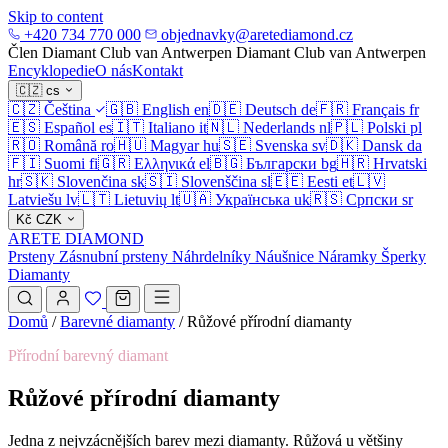
Skip to content
+420 734 770 000
objednavky@aretediamond.cz
Člen Diamant Club van Antwerpen
Diamant Club van Antwerpen
Encyklopedie
O nás
Kontakt
🇨🇿
cs
🇨🇿
Čeština
🇬🇧
English
en
🇩🇪
Deutsch
de
🇫🇷
Français
fr
🇪🇸
Español
es
🇮🇹
Italiano
it
🇳🇱
Nederlands
nl
🇵🇱
Polski
pl
🇷🇴
Română
ro
🇭🇺
Magyar
hu
🇸🇪
Svenska
sv
🇩🇰
Dansk
da
🇫🇮
Suomi
fi
🇬🇷
Ελληνικά
el
🇧🇬
Български
bg
🇭🇷
Hrvatski
hr
🇸🇰
Slovenčina
sk
🇸🇮
Slovenščina
sl
🇪🇪
Eesti
et
🇱🇻
Latviešu
lv
🇱🇹
Lietuvių
lt
🇺🇦
Українська
uk
🇷🇸
Српски
sr
Kč
CZK
ARETE DIAMOND
Prsteny
Zásnubní prsteny
Náhrdelníky
Náušnice
Náramky
Šperky
Diamanty
Domů
/
Barevné diamanty
/
Růžové přírodní diamanty
Přírodní barevný diamant
Růžové přírodní diamanty
Jedna z nejvzácnějších barev mezi diamanty. Růžová u většiny