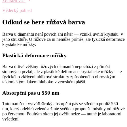
Zobrazit vše
Vědecký pohled
Odkud se bere růžová barva
Barva u diamantu není povrch ani nátěr — vzniká uvnitř krystalu, v
jeho struktuře. U růžové za ni nemůže příměs, ale fyzická deformace
krystalické mřížky.
Plastická deformace mřížky
Barva drtivé většiny růžových diamantů nepochází z příměsi
stopových prvků, ale z plastické deformace krystalické mřížky — z
fyzického zkřivení uhlíkové struktury způsobeného obrovským
tektonickým tlakem hluboko v zemském plášti.
Absorpční pás u 550 nm
Toto narušení vytváří široký absorpční pás se středem poblíž 550
nm, který odebírá zelené a žluté světlo a propouští odstíny od růžové
po červenou. Pouhým okem jej ověřit nelze — nutné je laboratorní
vyšetření.