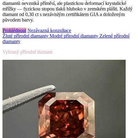
diamantů nevzniká příměsí, ale plastickou deformací krystalické
mřížky — fyzickou stopou tlaků hluboko v zemském plášti. Každý
diamant od 0,30 ct s nezávislým certifikátem GIA a doloženým
původem barvy.
Prohlédnout
Nezávazná konzultace
Žluté přírodní diamanty
Modré přírodní diamanty
Zelené přírodní
diamanty
Vybraný přírodní diamant