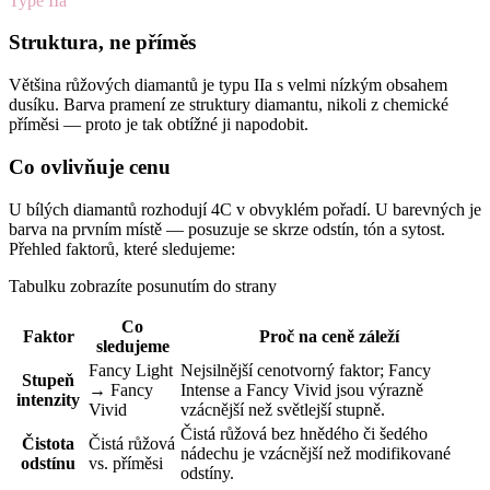
Type IIa
Struktura, ne příměs
Většina růžových diamantů je typu IIa s velmi nízkým obsahem
dusíku. Barva pramení ze struktury diamantu, nikoli z chemické
příměsi — proto je tak obtížné ji napodobit.
Co ovlivňuje cenu
U bílých diamantů rozhodují 4C v obvyklém pořadí. U barevných je
barva na prvním místě — posuzuje se skrze odstín, tón a sytost.
Přehled faktorů, které sledujeme:
Tabulku zobrazíte posunutím do strany
Co
Faktor
Proč na ceně záleží
sledujeme
Fancy Light
Nejsilnější cenotvorný faktor; Fancy
Stupeň
→ Fancy
Intense a Fancy Vivid jsou výrazně
intenzity
Vivid
vzácnější než světlejší stupně.
Čistá růžová bez hnědého či šedého
Čistota
Čistá růžová
nádechu je vzácnější než modifikované
odstínu
vs. příměsi
odstíny.