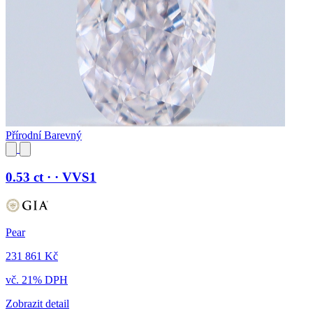
Přírodní Barevný
0.53 ct · · VVS1
Pear
231 861 Kč
vč. 21% DPH
Zobrazit detail