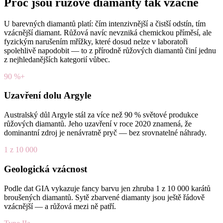
Proč jsou růžové diamanty tak vzácné
U barevných diamantů platí: čím intenzivnější a čistší odstín, tím
vzácnější diamant. Růžová navíc nevzniká chemickou příměsí, ale
fyzickým narušením mřížky, které dosud nelze v laboratoři
spolehlivě napodobit — to z přírodně růžových diamantů činí jednu
z nejhledanějších kategorií vůbec.
90 %+
Uzavření dolu Argyle
Australský důl Argyle stál za více než 90 % světové produkce
růžových diamantů. Jeho uzavření v roce 2020 znamená, že
dominantní zdroj je nenávratně pryč — bez srovnatelné náhrady.
1 z 10 000
Geologická vzácnost
Podle dat GIA vykazuje fancy barvu jen zhruba 1 z 10 000 karátů
broušených diamantů. Sytě zbarvené diamanty jsou ještě řádově
vzácnější — a růžová mezi ně patří.