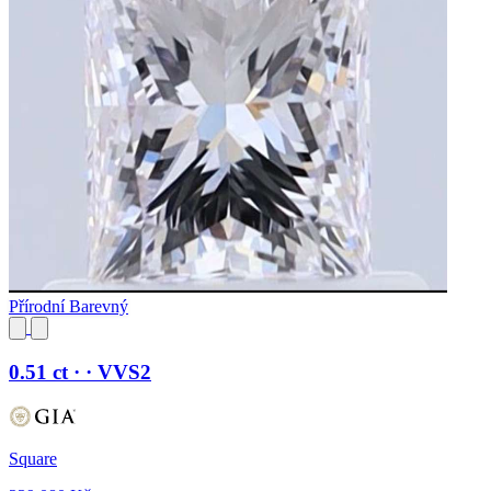
Přírodní Barevný
0.51 ct · · VVS2
Square