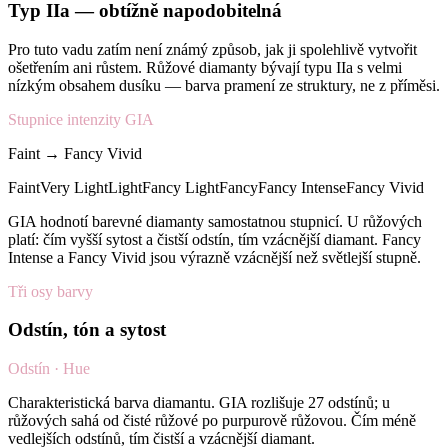
Typ IIa — obtížně napodobitelná
Pro tuto vadu zatím není známý způsob, jak ji spolehlivě vytvořit
ošetřením ani růstem. Růžové diamanty bývají typu IIa s velmi
nízkým obsahem dusíku — barva pramení ze struktury, ne z příměsi.
Stupnice intenzity GIA
Faint → Fancy Vivid
Faint
Very Light
Light
Fancy Light
Fancy
Fancy Intense
Fancy Vivid
GIA hodnotí barevné diamanty samostatnou stupnicí. U růžových
platí: čím vyšší sytost a čistší odstín, tím vzácnější diamant. Fancy
Intense a Fancy Vivid jsou výrazně vzácnější než světlejší stupně.
Tři osy barvy
Odstín, tón a sytost
Odstín · Hue
Charakteristická barva diamantu. GIA rozlišuje 27 odstínů; u
růžových sahá od čisté růžové po purpurově růžovou. Čím méně
vedlejších odstínů, tím čistší a vzácnější diamant.