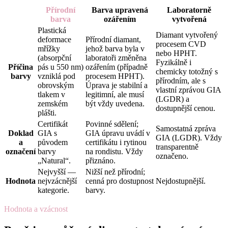
Přírodní
Barva upravená
Laboratorně
barva
ozářením
vytvořená
Plastická
Diamant vytvořený
deformace
Přírodní diamant,
procesem CVD
mřížky
jehož barva byla v
nebo HPHT.
(absorpční
laboratoři změněna
Fyzikálně i
Příčina
pás u 550 nm)
ozářením (případně
chemicky totožný s
barvy
vzniklá pod
procesem HPHT).
přírodním, ale s
obrovským
Úprava je stabilní a
vlastní zprávou GIA
tlakem v
legitimní, ale musí
(LGDR) a
zemském
být vždy uvedena.
dostupnější cenou.
plášti.
Certifikát
Povinné sdělení;
Samostatná zpráva
Doklad
GIA s
GIA úpravu uvádí v
GIA (LGDR). Vždy
a
původem
certifikátu i rytinou
transparentně
označení
barvy
na rondistu. Vždy
označeno.
„Natural“.
přiznáno.
Nejvyšší —
Nižší než přírodní;
Hodnota
nejvzácnější
cenná pro dostupnost
Nejdostupnější.
kategorie.
barvy.
Hodnota a vzácnost