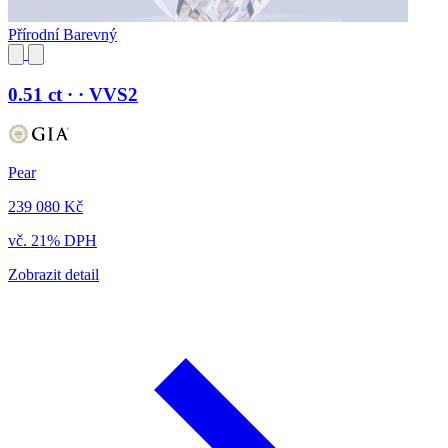
Přírodní Barevný
0.51 ct · · VVS2
Pear
239 080 Kč
vč. 21% DPH
Zobrazit detail