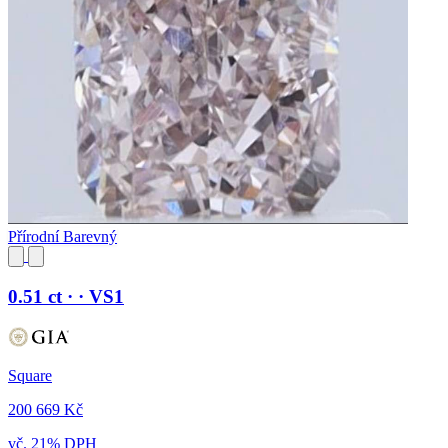
Přírodní Barevný
0.51 ct · · VS1
Square
200 669 Kč
vč. 21% DPH