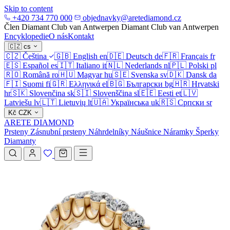
Skip to content
+420 734 770 000
objednavky@aretediamond.cz
Člen Diamant Club van Antwerpen
Diamant Club van Antwerpen
Encyklopedie
O nás
Kontakt
🇨🇿
cs
🇨🇿
Čeština
🇬🇧
English
en
🇩🇪
Deutsch
de
🇫🇷
Français
fr
🇪🇸
Español
es
🇮🇹
Italiano
it
🇳🇱
Nederlands
nl
🇵🇱
Polski
pl
🇷🇴
Română
ro
🇭🇺
Magyar
hu
🇸🇪
Svenska
sv
🇩🇰
Dansk
da
🇫🇮
Suomi
fi
🇬🇷
Ελληνικά
el
🇧🇬
Български
bg
🇭🇷
Hrvatski
hr
🇸🇰
Slovenčina
sk
🇸🇮
Slovenščina
sl
🇪🇪
Eesti
et
🇱🇻
Latviešu
lv
🇱🇹
Lietuvių
lt
🇺🇦
Українська
uk
🇷🇸
Српски
sr
Kč
CZK
ARETE DIAMOND
Prsteny
Zásnubní prsteny
Náhrdelníky
Náušnice
Náramky
Šperky
Diamanty