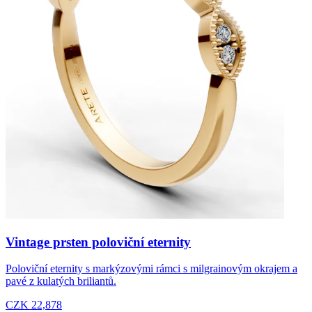
Vintage prsten poloviční eternity
Poloviční eternity s markýzovými rámci s milgrainovým okrajem a
pavé z kulatých briliantů.
CZK 22,878