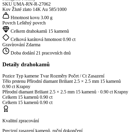
SKU
UMA-RN-R-27062
Kov
Žluté zlato 14K
Au 585/1000
Hmotnost kovu
3.00 g
Povrch
Leštěný povrch
Celkem drahokamů
15 kamenů
Celková karátová hmotnost
0.90 ct
Gravírování
Zdarma
Doba dodání
21 pracovních dnů
Detaily drahokamů
Pozice
Typ kamene
Tvar
Rozměry
Počet / Ct
Zasazení
Tělo prstenu
Přírodní diamant
Briliant
2.5 × 2.5 mm
15 kamenů
0.90 ct
Krapny
Přírodní diamant
Briliant
2.5 × 2.5 mm
15 kamenů
· 0.90 ct
Krapny
Celkem
15 kamenů
0.90 ct
Celkem
15 kamenů
0.90 ct
Kvalitní zpracování
Precizní zasazení kamenů, ruční dokončení