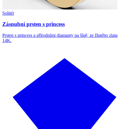
Solitér
Zásnubní prsten s princess
Prsten s princess a přírodními diamanty na šíně, ze žlutého zlata
14K.