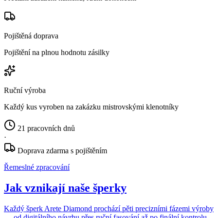
Pojištěná doprava
Pojištění na plnou hodnotu zásilky
Ruční výroba
Každý kus vyroben na zakázku mistrovskými klenotníky
21 pracovních dnů
·
Doprava zdarma s pojištěním
Řemeslné zpracování
Jak vznikají naše šperky
Každý šperk Arete Diamond prochází pěti precizními fázemi výroby
— od digitálního návrhu přes ruční fasování až po finální kontrolu