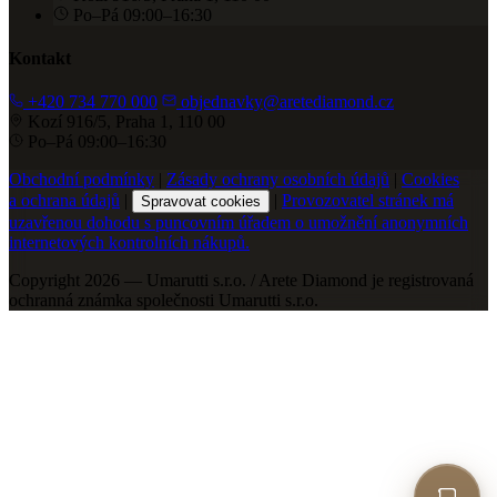
Po–Pá 09:00–16:30
Kontakt
+420 734 770 000
objednavky@aretediamond.cz
Kozí 916/5, Praha 1, 110 00
Po–Pá 09:00–16:30
Obchodní podmínky
|
Zásady ochrany osobních údajů
|
Cookies
a ochrana údajů
|
|
Provozovatel stránek má
Spravovat cookies
uzavřenou dohodu s puncovním úřadem o umožnění anonymních
internetových kontrolních nákupů.
Copyright 2026 — Umarutti s.r.o. / Arete Diamond je registrovaná
ochranná známka společnosti Umarutti s.r.o.