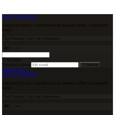
ARETE DIAMOND
Exkluzivní šperky s certifikovanými diamanty přímo z antverpské
burzy.
Člen Diamant Club van Antwerpen
VISA
Novinky:
E-mailová adresa
Odebírat
Napsali o nás →
ARETE DIAMOND
Exkluzivní šperky s certifikovanými diamanty přímo z antverpské
burzy.
Člen Diamant Club van Antwerpen
VISA