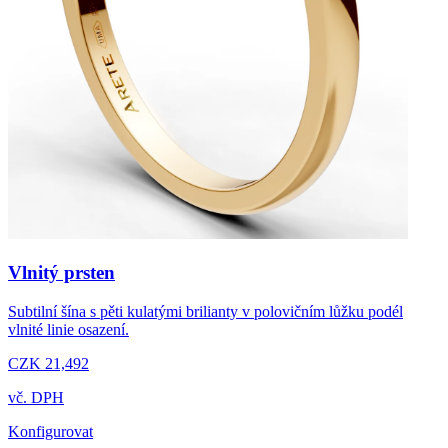
Vlnitý prsten
Subtilní šína s pěti kulatými brilianty v polovičním lůžku podél
vlnité linie osazení.
CZK 21,492
vč. DPH
Konfigurovat