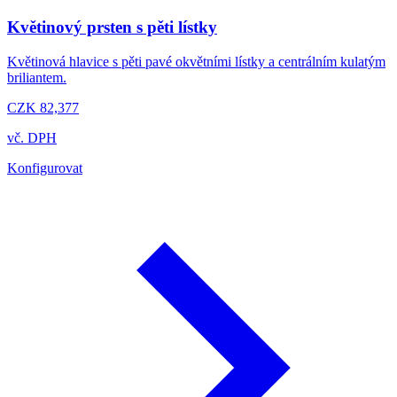
Květinový prsten s pěti lístky
Květinová hlavice s pěti pavé okvětními lístky a centrálním kulatým
briliantem.
CZK 82,377
vč. DPH
Konfigurovat