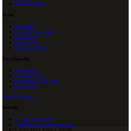
Puncovní značky
O nás
Náš příběh
Řemeslné zpracování
Na zakázku
Napsali o nás
Diamantová trofej
Encyklopedie
Průvodce 4C
Tvary diamantů
Certifikáty GIA & HRD
Péče o šperky
Všechny články →
Kontakt
+420 734 770 000
objednavky@aretediamond.cz
Kozí 916/5, Praha 1, 110 00