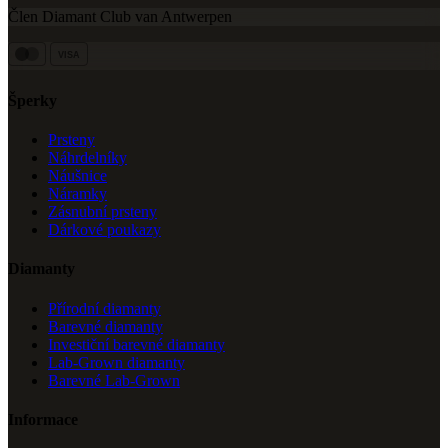
Člen Diamant Club van Antwerpen
VISA
Šperky
Prsteny
Náhrdelníky
Náušnice
Náramky
Zásnubní prsteny
Dárkové poukazy
Diamanty
Přírodní diamanty
Barevné diamanty
Investiční barevné diamanty
Lab-Grown diamanty
Barevné Lab-Grown
Informace