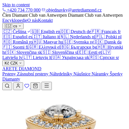
Skip to content
+420 734 770 000
objednavky@aretediamond.cz
Člen Diamant Club van Antwerpen
Diamant Club van Antwerpen
Encyklopedie
O nás
Kontakt
🇨🇿
cs
🇨🇿
Čeština
🇬🇧
English
en
🇩🇪
Deutsch
de
🇫🇷
Français
fr
🇪🇸
Español
es
🇮🇹
Italiano
it
🇳🇱
Nederlands
nl
🇵🇱
Polski
pl
🇷🇴
Română
ro
🇭🇺
Magyar
hu
🇸🇪
Svenska
sv
🇩🇰
Dansk
da
🇫🇮
Suomi
fi
🇬🇷
Ελληνικά
el
🇧🇬
Български
bg
🇭🇷
Hrvatski
hr
🇸🇰
Slovenčina
sk
🇸🇮
Slovenščina
sl
🇪🇪
Eesti
et
🇱🇻
Latviešu
lv
🇱🇹
Lietuvių
lt
🇺🇦
Українська
uk
🇷🇸
Српски
sr
Kč
CZK
ARETE DIAMOND
Prsteny
Zásnubní prsteny
Náhrdelníky
Náušnice
Náramky
Šperky
Diamanty