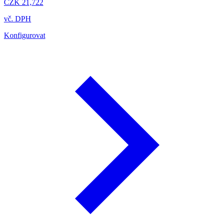
CZK 21,722
vč. DPH
Konfigurovat