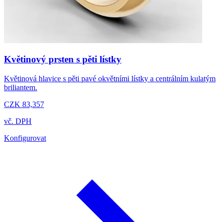
Květinový prsten s pěti lístky
Květinová hlavice s pěti pavé okvětními lístky a centrálním kulatým
briliantem.
CZK 83,357
vč. DPH
Konfigurovat