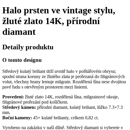
Halo prsten ve vintage stylu,
žluté zlato 14K, přírodní
diamant
Detaily produktu
O tomto designu
Středový kulatý briliant drží uvnitř halo v polštářovém obrysu;
spodní strana koruny ze žlutého zlata je prořezaná do filigránových
volut, všechny hrany lemuje milgrain. Rozdělená šína nese dvojitou
pavé řadu s otevřeným prostorem mezi liniemi.
Provedení:
žluté zlato 14K, rozdělená šína, milgrainové okraje,
filigránové prořezání pod košíčkem.
Středový kámen:
přírodní diamant, kulatý briliant, lůžko 7.3×7.3
mm.
Boční kameny:
45× kulaté brilianty, celkem 0,82 ct.
Vyrobeno na zakázku v naší dílně. Středový diamant si vyberete v