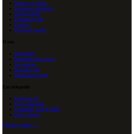
Doprava a platba
Obchodní podmínky
Vrácení zboží
Reklamační řád
Cookies
Puncovní značky
O nás
Náš příběh
Řemeslné zpracování
Na zakázku
Napsali o nás
Diamantová trofej
Encyklopedie
Průvodce 4C
Tvary diamantů
Certifikáty GIA & HRD
Péče o šperky
Všechny články →