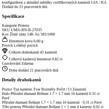
konfigurátoru z aktuální nabídky certifikovaných kamenů GIA / IGI.
Dodání do 21 pracovních dní.
Specifikace
Kategorie
Prsteny
SKU
UMA-RN-R-27035
Kov
Žluté zlato 14K
Au 585/1000
Hmotnost kovu
6.60 g
Povrch
Leštěný povrch
Celkem drahokamů
45 kamenů
Celková karátová hmotnost
0.82 ct
Gravírování
Zdarma
Doba dodání
21 pracovních dnů
Detaily drahokamů
Pozice
Typ kamene
Tvar
Rozměry
Počet / Ct
Zasazení
Halo
Přírodní diamant
Briliant
1.7 × 1.7 mm
16 kamenů
0.31 ct
Pavé
Přírodní diamant
Briliant
1.7 × 1.7 mm
16 kamenů
· 0.31 ct
Pavé
Tělo prstenu
Přírodní diamant
Briliant
1 × 1 mm
4 kameny
0.02 ct