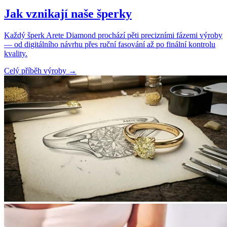
Jak vznikají naše šperky
Každý šperk Arete Diamond prochází pěti precizními fázemi výroby
— od digitálního návrhu přes ruční fasování až po finální kontrolu
kvality.
Celý příběh výroby
→