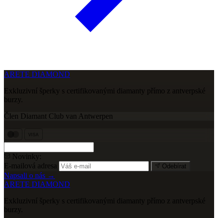
ARETE DIAMOND
Exkluzivní šperky s certifikovanými diamanty přímo z antverpské
burzy.
Člen Diamant Club van Antwerpen
VISA
Novinky:
E-mailová adresa
Odebírat
Napsali o nás →
ARETE DIAMOND
Exkluzivní šperky s certifikovanými diamanty přímo z antverpské
burzy.