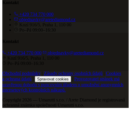
Kontakt
+420 734 770 000
objednavky@aretediamond.cz
Kozí 916/5, Praha 1, 110 00
Po–Pá 09:00–16:30
Kontakt
+420 734 770 000
objednavky@aretediamond.cz
Kozí 916/5, Praha 1, 110 00
Po–Pá 09:00–16:30
Obchodní podmínky
|
Zásady ochrany osobních údajů
|
Cookies
a ochrana údajů
|
|
Provozovatel stránek má
Spravovat cookies
uzavřenou dohodu s puncovním úřadem o umožnění anonymních
internetových kontrolních nákupů.
Copyright 2026 — Umarutti s.r.o. / Arete Diamond je registrovaná
ochranná známka společnosti Umarutti s.r.o.