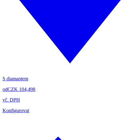
S diamantem
od
CZK 104,498
vč. DPH
Konfigurovat