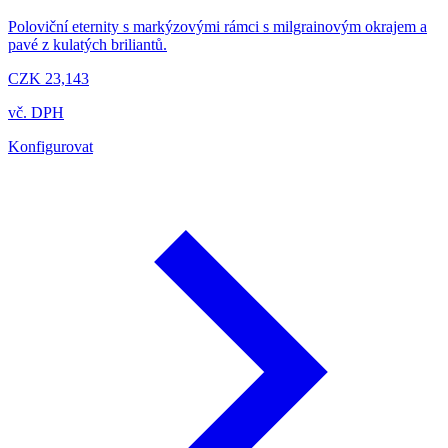
Poloviční eternity s markýzovými rámci s milgrainovým okrajem a
pavé z kulatých briliantů.
CZK 23,143
vč. DPH
Konfigurovat