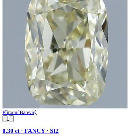
Přírodní Barevný
0.30 ct · FANCY · SI2