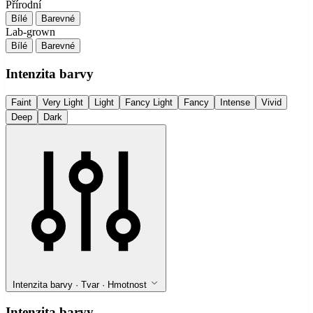
Přírodní
Bílé
Barevné
Lab-grown
Bílé
Barevné
Intenzita barvy
Faint
Very Light
Light
Fancy Light
Fancy
Intense
Vivid
Deep
Dark
Intenzita barvy · Tvar · Hmotnost
Intenzita barvy