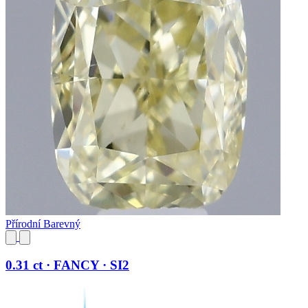
Přírodní Barevný
0.31 ct · FANCY · SI2