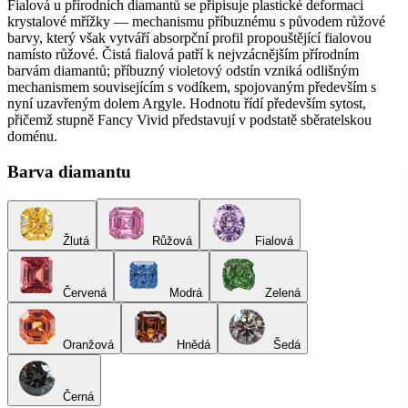
Fialová u přírodních diamantů se připisuje plastické deformaci
krystalové mřížky — mechanismu příbuznému s původem růžové
barvy, který však vytváří absorpční profil propouštějící fialovou
namísto růžové. Čistá fialová patří k nejvzácnějším přírodním
barvám diamantů; příbuzný violetový odstín vzniká odlišným
mechanismem souvisejícím s vodíkem, spojovaným především s
nyní uzavřeným dolem Argyle. Hodnotu řídí především sytost,
přičemž stupně Fancy Vivid představují v podstatě sběratelskou
doménu.
Barva diamantu
Žlutá
Růžová
Fialová
Červená
Modrá
Zelená
Oranžová
Hnědá
Šedá
Černá