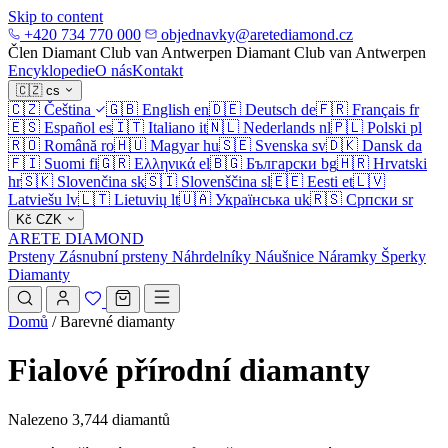
Skip to content
+420 734 770 000
objednavky@aretediamond.cz
Člen Diamant Club van Antwerpen
Diamant Club van Antwerpen
Encyklopedie
O nás
Kontakt
🇨🇿
cs
🇨🇿
Čeština
🇬🇧
English
en
🇩🇪
Deutsch
de
🇫🇷
Français
fr
🇪🇸
Español
es
🇮🇹
Italiano
it
🇳🇱
Nederlands
nl
🇵🇱
Polski
pl
🇷🇴
Română
ro
🇭🇺
Magyar
hu
🇸🇪
Svenska
sv
🇩🇰
Dansk
da
🇫🇮
Suomi
fi
🇬🇷
Ελληνικά
el
🇧🇬
Български
bg
🇭🇷
Hrvatski
hr
🇸🇰
Slovenčina
sk
🇸🇮
Slovenščina
sl
🇪🇪
Eesti
et
🇱🇻
Latviešu
lv
🇱🇹
Lietuvių
lt
🇺🇦
Українська
uk
🇷🇸
Српски
sr
Kč
CZK
ARETE DIAMOND
Prsteny
Zásnubní prsteny
Náhrdelníky
Náušnice
Náramky
Šperky
Diamanty
Domů
/
Barevné diamanty
Fialové přírodní diamanty
Nalezeno 3,744 diamantů