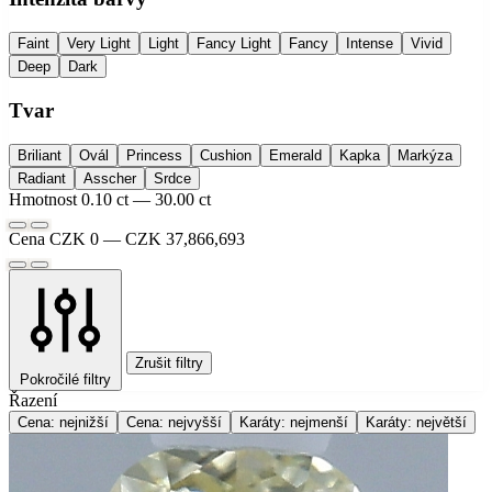
Faint
Very Light
Light
Fancy Light
Fancy
Intense
Vivid
Deep
Dark
Tvar
Briliant
Ovál
Princess
Cushion
Emerald
Kapka
Markýza
Radiant
Asscher
Srdce
Hmotnost
0.10 ct — 30.00 ct
Cena
CZK 0 — CZK 37,866,693
Zrušit filtry
Pokročilé filtry
Řazení
Cena: nejnižší
Cena: nejvyšší
Karáty: nejmenší
Karáty: největší