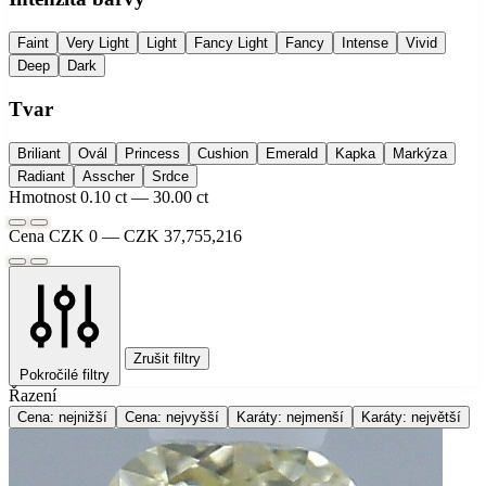
Faint
Very Light
Light
Fancy Light
Fancy
Intense
Vivid
Deep
Dark
Tvar
Briliant
Ovál
Princess
Cushion
Emerald
Kapka
Markýza
Radiant
Asscher
Srdce
Hmotnost
0.10 ct — 30.00 ct
Cena
CZK 0 — CZK 37,755,216
Zrušit filtry
Pokročilé filtry
Řazení
Cena: nejnižší
Cena: nejvyšší
Karáty: nejmenší
Karáty: největší