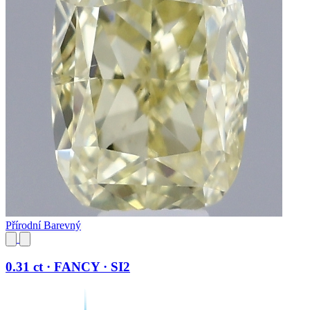
Přírodní Barevný
0.31 ct · FANCY · SI2