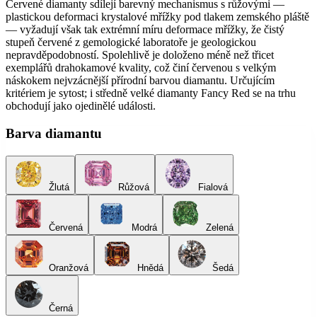
Červené diamanty sdílejí barevný mechanismus s růžovými —
plastickou deformaci krystalové mřížky pod tlakem zemského pláště
— vyžadují však tak extrémní míru deformace mřížky, že čistý
stupeň červené z gemologické laboratoře je geologickou
nepravděpodobností. Spolehlivě je doloženo méně než třicet
exemplářů drahokamové kvality, což činí červenou s velkým
náskokem nejvzácnější přírodní barvou diamantu. Určujícím
kritériem je sytost; i středně velké diamanty Fancy Red se na trhu
obchodují jako ojedinělé události.
Barva diamantu
Žlutá
Růžová
Fialová
Červená
Modrá
Zelená
Oranžová
Hnědá
Šedá
Černá