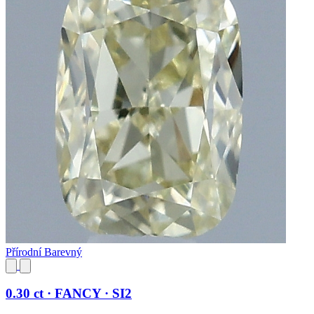
Přírodní Barevný
0.30 ct · FANCY · SI2