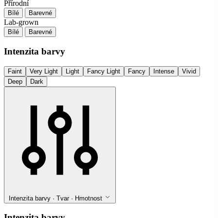
Přírodní
Bílé
Barevné
Lab-grown
Bílé
Barevné
Intenzita barvy
Faint
Very Light
Light
Fancy Light
Fancy
Intense
Vivid
Deep
Dark
Intenzita barvy · Tvar · Hmotnost
Intenzita barvy