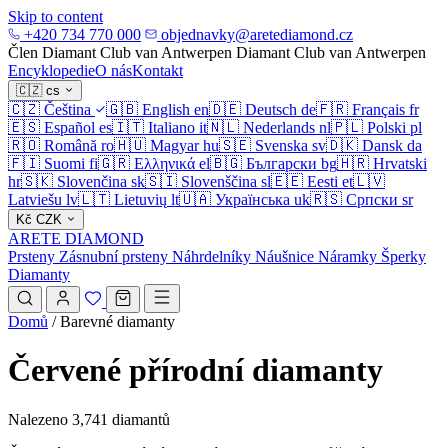
Skip to content
+420 734 770 000
objednavky@aretediamond.cz
Člen Diamant Club van Antwerpen
Diamant Club van Antwerpen
Encyklopedie
O nás
Kontakt
🇨🇿
cs
🇨🇿
Čeština
🇬🇧
English
en
🇩🇪
Deutsch
de
🇫🇷
Français
fr
🇪🇸
Español
es
🇮🇹
Italiano
it
🇳🇱
Nederlands
nl
🇵🇱
Polski
pl
🇷🇴
Română
ro
🇭🇺
Magyar
hu
🇸🇪
Svenska
sv
🇩🇰
Dansk
da
🇫🇮
Suomi
fi
🇬🇷
Ελληνικά
el
🇧🇬
Български
bg
🇭🇷
Hrvatski
hr
🇸🇰
Slovenčina
sk
🇸🇮
Slovenščina
sl
🇪🇪
Eesti
et
🇱🇻
Latviešu
lv
🇱🇹
Lietuvių
lt
🇺🇦
Українська
uk
🇷🇸
Српски
sr
Kč
CZK
ARETE DIAMOND
Prsteny
Zásnubní prsteny
Náhrdelníky
Náušnice
Náramky
Šperky
Diamanty
Domů
/
Barevné diamanty
Červené přírodní diamanty
Nalezeno 3,741 diamantů