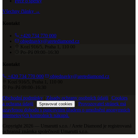
Péče o šperky
Všechny články →
Kontakt
+420 734 770 000
objednavky@aretediamond.cz
Kozí 916/5, Praha 1, 110 00
Po–Pá 09:00–16:30
Kontakt
+420 734 770 000
objednavky@aretediamond.cz
Kozí 916/5, Praha 1, 110 00
Po–Pá 09:00–16:30
Obchodní podmínky
|
Zásady ochrany osobních údajů
|
Cookies
a ochrana údajů
|
|
Provozovatel stránek má
Spravovat cookies
uzavřenou dohodu s puncovním úřadem o umožnění anonymních
internetových kontrolních nákupů.
Copyright 2026 — Umarutti s.r.o. / Arete Diamond je registrovaná
ochranná známka společnosti Umarutti s.r.o.