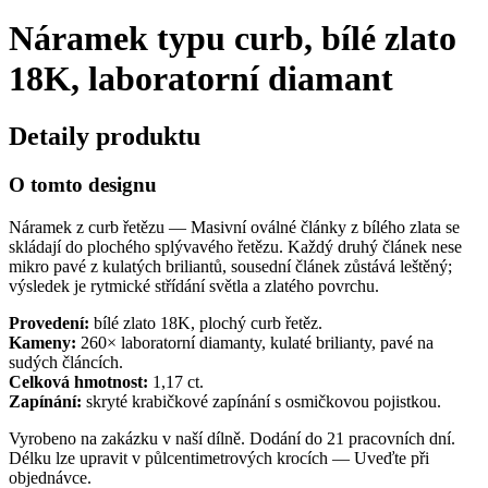
Náramek typu curb, bílé zlato
18K, laboratorní diamant
Detaily produktu
O tomto designu
Náramek z curb řetězu — Masivní oválné články z bílého zlata se
skládají do plochého splývavého řetězu. Každý druhý článek nese
mikro pavé z kulatých briliantů, sousední článek zůstává leštěný;
výsledek je rytmické střídání světla a zlatého povrchu.
Provedení:
bílé zlato 18K, plochý curb řetěz.
Kameny:
260× laboratorní diamanty, kulaté brilianty, pavé na
sudých článcích.
Celková hmotnost:
1,17 ct.
Zapínání:
skryté krabičkové zapínání s osmičkovou pojistkou.
Vyrobeno na zakázku v naší dílně. Dodání do 21 pracovních dní.
Délku lze upravit v půlcentimetrových krocích — Uveďte při
objednávce.