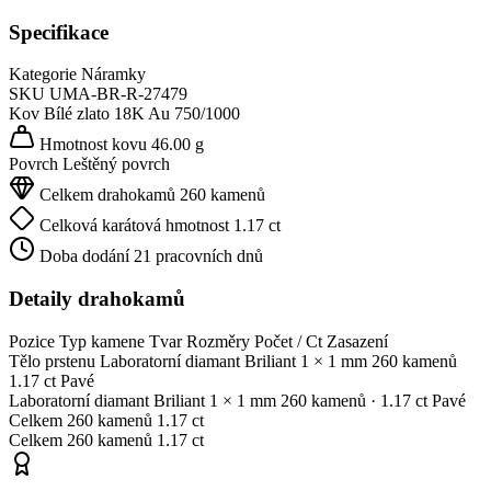
Specifikace
Kategorie
Náramky
SKU
UMA-BR-R-27479
Kov
Bílé zlato 18K
Au 750/1000
Hmotnost kovu
46.00 g
Povrch
Leštěný povrch
Celkem drahokamů
260 kamenů
Celková karátová hmotnost
1.17 ct
Doba dodání
21 pracovních dnů
Detaily drahokamů
Pozice
Typ kamene
Tvar
Rozměry
Počet / Ct
Zasazení
Tělo prstenu
Laboratorní diamant
Briliant
1 × 1 mm
260 kamenů
1.17 ct
Pavé
Laboratorní diamant
Briliant
1 × 1 mm
260 kamenů
· 1.17 ct
Pavé
Celkem
260 kamenů
1.17 ct
Celkem
260 kamenů
1.17 ct