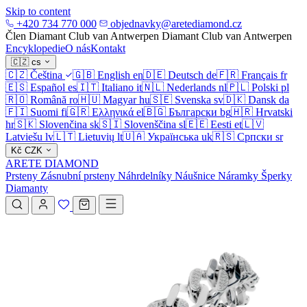
Skip to content
+420 734 770 000
objednavky@aretediamond.cz
Člen Diamant Club van Antwerpen
Diamant Club van Antwerpen
Encyklopedie
O nás
Kontakt
🇨🇿
cs
🇨🇿
Čeština
🇬🇧
English
en
🇩🇪
Deutsch
de
🇫🇷
Français
fr
🇪🇸
Español
es
🇮🇹
Italiano
it
🇳🇱
Nederlands
nl
🇵🇱
Polski
pl
🇷🇴
Română
ro
🇭🇺
Magyar
hu
🇸🇪
Svenska
sv
🇩🇰
Dansk
da
🇫🇮
Suomi
fi
🇬🇷
Ελληνικά
el
🇧🇬
Български
bg
🇭🇷
Hrvatski
hr
🇸🇰
Slovenčina
sk
🇸🇮
Slovenščina
sl
🇪🇪
Eesti
et
🇱🇻
Latviešu
lv
🇱🇹
Lietuvių
lt
🇺🇦
Українська
uk
🇷🇸
Српски
sr
Kč
CZK
ARETE DIAMOND
Prsteny
Zásnubní prsteny
Náhrdelníky
Náušnice
Náramky
Šperky
Diamanty