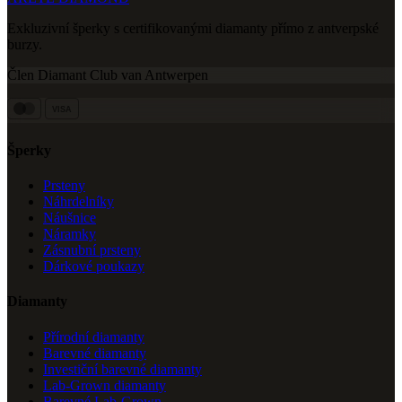
Exkluzivní šperky s certifikovanými diamanty přímo z antverpské
burzy.
Člen Diamant Club van Antwerpen
VISA
Šperky
Prsteny
Náhrdelníky
Náušnice
Náramky
Zásnubní prsteny
Dárkové poukazy
Diamanty
Přírodní diamanty
Barevné diamanty
Investiční barevné diamanty
Lab-Grown diamanty
Barevné Lab-Grown