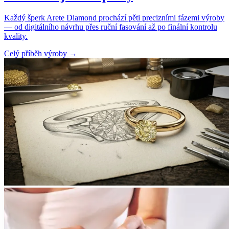
Každý šperk Arete Diamond prochází pěti precizními fázemi výroby
— od digitálního návrhu přes ruční fasování až po finální kontrolu
kvality.
Celý příběh výroby
→