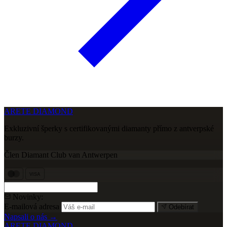
ARETE DIAMOND
Exkluzivní šperky s certifikovanými diamanty přímo z antverpské
burzy.
Člen Diamant Club van Antwerpen
VISA
Novinky:
E-mailová adresa
Odebírat
Napsali o nás →
ARETE DIAMOND