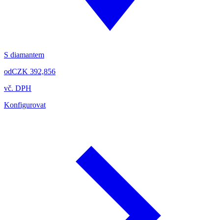
S diamantem
od
CZK 392,856
vč. DPH
Konfigurovat