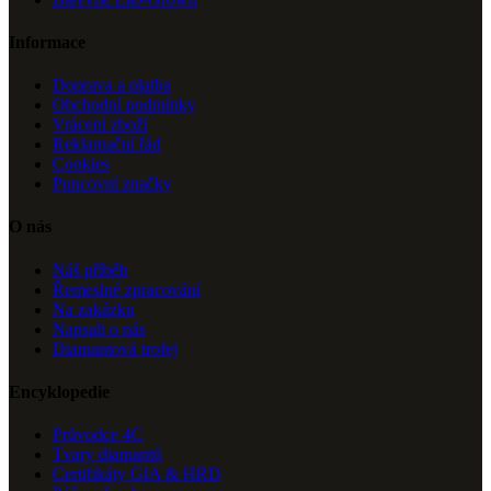
Informace
Doprava a platba
Obchodní podmínky
Vrácení zboží
Reklamační řád
Cookies
Puncovní značky
O nás
Náš příběh
Řemeslné zpracování
Na zakázku
Napsali o nás
Diamantová trofej
Encyklopedie
Průvodce 4C
Tvary diamantů
Certifikáty GIA & HRD