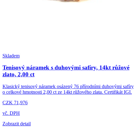
Skladem
Tenisový náramek s duhovými safíry, 14kt růžové
zlato, 2,00 ct
Klasický tenisový náramek osázený 76 přírodními duhovými safíry
o celkové hmotnosti 2,00 ct ze 14kt růžového zlata. Certifikát IGI.
CZK 71,976
vč. DPH
Zobrazit detail