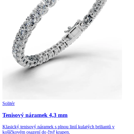
Solitér
Tenisový náramek 4,3 mm
Klasický tenisový náramek s plnou linií kulatých briliantů v
košíčkovém osazení do čtyř krapen.