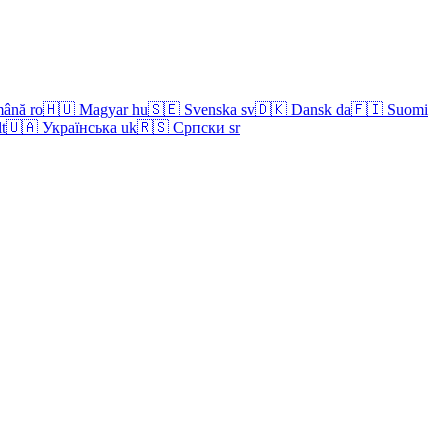
ână
ro
🇭🇺
Magyar
hu
🇸🇪
Svenska
sv
🇩🇰
Dansk
da
🇫🇮
Suomi
lt
🇺🇦
Українська
uk
🇷🇸
Српски
sr