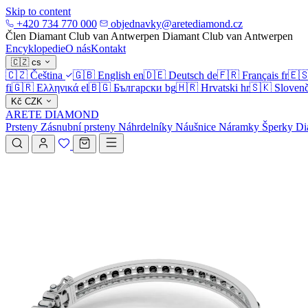
Skip to content
+420 734 770 000
objednavky@aretediamond.cz
Člen Diamant Club van Antwerpen
Diamant Club van Antwerpen
Encyklopedie
O nás
Kontakt
🇨🇿
cs
🇨🇿
Čeština
🇬🇧
English
en
🇩🇪
Deutsch
de
🇫🇷
Français
fr
🇪
fi
🇬🇷
Ελληνικά
el
🇧🇬
Български
bg
🇭🇷
Hrvatski
hr
🇸🇰
Slovenč
Kč
CZK
ARETE DIAMOND
Prsteny
Zásnubní prsteny
Náhrdelníky
Náušnice
Náramky
Šperky
Di