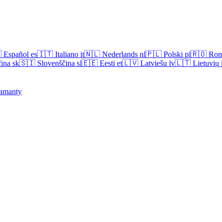

Español
es
🇮🇹
Italiano
it
🇳🇱
Nederlands
nl
🇵🇱
Polski
pl
🇷🇴
Rom
ina
sk
🇸🇮
Slovenščina
sl
🇪🇪
Eesti
et
🇱🇻
Latviešu
lv
🇱🇹
Lietuvių
amanty