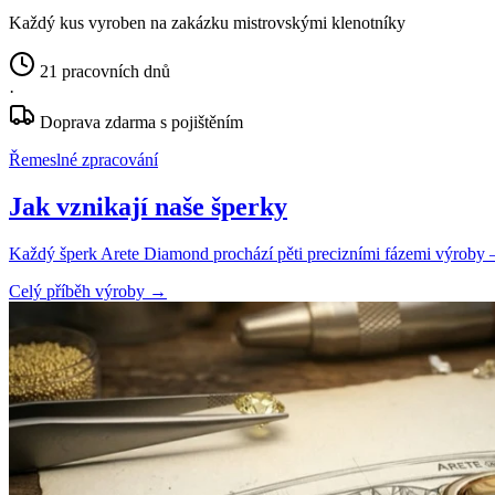
Každý kus vyroben na zakázku mistrovskými klenotníky
21 pracovních dnů
·
Doprava zdarma s pojištěním
Řemeslné zpracování
Jak vznikají naše šperky
Každý šperk Arete Diamond prochází pěti precizními fázemi výroby — o
Celý příběh výroby
→