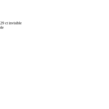
.29 ct
invisible
ble