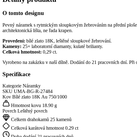
O tomto designu
Pevný náramek s rytmickým sloupkovým žebrováním na přední ploše. Me
architektonická lišta, ne řada krapen.
Provedení:
bílé zlato 18K, leštěné sloupkové žebrování.
Kameny:
25× laboratorní diamanty, kulaté brilianty.
Celková hmotnost:
0,29 ct.
Vyrobeno na zakázku v naší dílně. Dodání do 21 pracovních dní. Při
Specifikace
Kategorie
Náramky
SKU
UMA-BG-R-27484
Kov
Bílé zlato 18K
Au 750/1000
Hmotnost kovu
18.90 g
Povrch
Leštěný povrch
Celkem drahokamů
25 kamenů
Celková karátová hmotnost
0.29 ct
Doba dodání
21 pracovních dnů