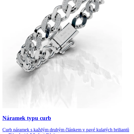
Náramek typu curb
Curb náramek s každým druhým článkem v pavé kulatých briliantů