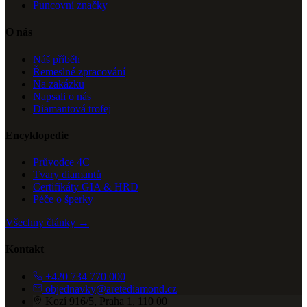
Puncovní značky
O nás
Náš příběh
Řemeslné zpracování
Na zakázku
Napsali o nás
Diamantová trofej
Encyklopedie
Průvodce 4C
Tvary diamantů
Certifikáty GIA & HRD
Péče o šperky
Všechny články →
Kontakt
+420 734 770 000
objednavky@aretediamond.cz
Kozí 916/5, Praha 1, 110 00