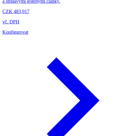
a střídavými leštěnými články.
CZK 483,917
vč. DPH
Konfigurovat