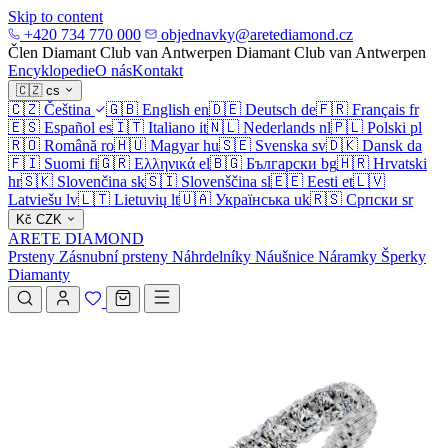
Skip to content
+420 734 770 000
objednavky@aretediamond.cz
Člen Diamant Club van Antwerpen
Diamant Club van Antwerpen
Encyklopedie
O nás
Kontakt
🇨🇿
cs
🇨🇿
Čeština
🇬🇧
English
en
🇩🇪
Deutsch
de
🇫🇷
Français
fr
🇪🇸
Español
es
🇮🇹
Italiano
it
🇳🇱
Nederlands
nl
🇵🇱
Polski
pl
🇷🇴
Română
ro
🇭🇺
Magyar
hu
🇸🇪
Svenska
sv
🇩🇰
Dansk
da
🇫🇮
Suomi
fi
🇬🇷
Ελληνικά
el
🇧🇬
Български
bg
🇭🇷
Hrvatski
hr
🇸🇰
Slovenčina
sk
🇸🇮
Slovenščina
sl
🇪🇪
Eesti
et
🇱🇻
Latviešu
lv
🇱🇹
Lietuvių
lt
🇺🇦
Українська
uk
🇷🇸
Српски
sr
Kč
CZK
ARETE DIAMOND
Prsteny
Zásnubní prsteny
Náhrdelníky
Náušnice
Náramky
Šperky
Diamanty