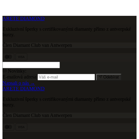
ARETE DIAMOND
Exkluzivní šperky s certifikovanými diamanty přímo z antverpské
burzy.
Člen Diamant Club van Antwerpen
VISA
Novinky:
E-mailová adresa
Odebírat
Napsali o nás →
ARETE DIAMOND
Exkluzivní šperky s certifikovanými diamanty přímo z antverpské
burzy.
Člen Diamant Club van Antwerpen
VISA