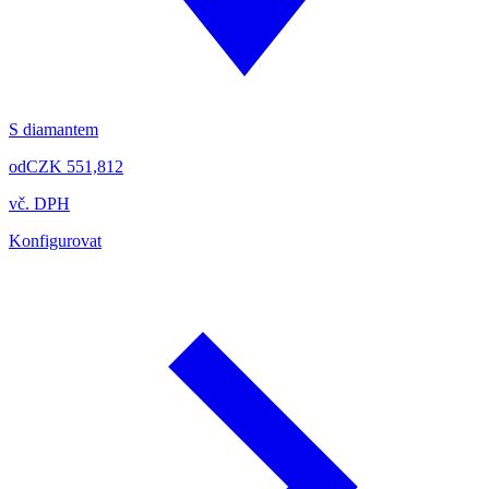
S diamantem
od
CZK 551,812
vč. DPH
Konfigurovat