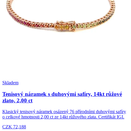
Skladem
Tenisový náramek s duhovými safíry, 14kt růžové
zlato, 2,00 ct
Klasický tenisový náramek osázený 76 přírodními duhovými safíry
o celkové hmotnosti 2,00 ct ze 14kt růžového zlata. Certifikát IGI.
CZK 72,188