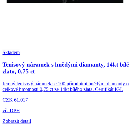
Skladem
Tenisový náramek s hnědými diamanty, 14kt bílé
zlato, 0,75 ct
Jemný tenisový náramek se 100 přírodními hnědými diamanty o
celkové hmotnosti 0,75 ct ze 14kt bílého zlata. Certifikát IGI.
CZK 61,017
vč. DPH
Zobrazit detail