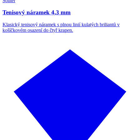
Solitér
Tenisový náramek 4,3 mm
Klasický tenisový náramek s plnou linií kulatých briliantů v
košíčkovém osazení do čtyř krapen.