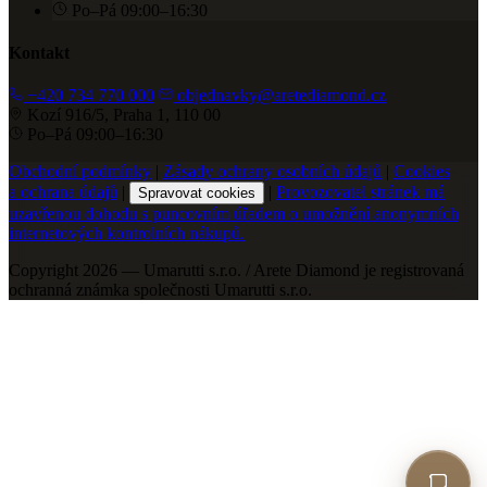
Po–Pá 09:00–16:30
Kontakt
+420 734 770 000
objednavky@aretediamond.cz
Kozí 916/5, Praha 1, 110 00
Po–Pá 09:00–16:30
Obchodní podmínky
|
Zásady ochrany osobních údajů
|
Cookies
a ochrana údajů
|
|
Provozovatel stránek má
Spravovat cookies
uzavřenou dohodu s puncovním úřadem o umožnění anonymních
internetových kontrolních nákupů.
Copyright 2026 — Umarutti s.r.o. / Arete Diamond je registrovaná
ochranná známka společnosti Umarutti s.r.o.