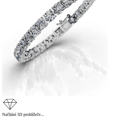
Načítání 3D prohlížeče...