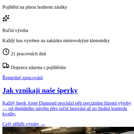
Pojištění na plnou hodnotu zásilky
Ruční výroba
Každý kus vyroben na zakázku mistrovskými klenotníky
21 pracovních dnů
·
Doprava zdarma s pojištěním
Řemeslné zpracování
Jak vznikají naše šperky
Každý šperk Arete Diamond prochází pěti precizními fázemi výroby
— od digitálního návrhu přes ruční fasování až po finální kontrolu
kvality.
Celý příběh výroby
→