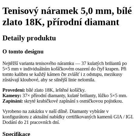
Tenisový náramek 5,0 mm, bílé
zlato 18K, přírodní diamant
Detaily produktu
O tomto designu
Nejtěžší varianta tenisového náramku — 37 kulatých briliantů po
5×5 mm v individuálním košíčkovém osazení do čtyř krapen. Při
tomto kalibru se každý kámen čte zvlášť i z odstupu, mezikusy
zůstávají kloubové, aby se silnější linie nelomila.
Provedení:
bílé zlato 18K, leštěné košíčky.
Kameny:
37× přírodní diamanty, kulaté brilianty, lůžko 5×5 mm.
Zapínání:
skryté krabičkové zapínání s osmičkovou pojistkou.
Vyrobeno na zakázku v naší dílně. Diamanty vybíráte v
konfigurátoru z aktuální nabídky certifikovaných kamenů GIA / IGI.
Dodání do 21 pracovních dní.
Specifikace