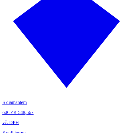
S diamantem
od
CZK 548,567
vč. DPH
Konfigurovat