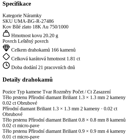
Specifikace
Kategorie
Náramky
SKU
UMA-BG-R-27486
Kov
Bílé zlato 18K
Au 750/1000
Hmotnost kovu
20.20 g
Povrch
Leštěný povrch
Celkem drahokamů
166 kamenů
Celková karátová hmotnost
1.81 ct
Doba dodání
21 pracovních dnů
Detaily drahokamů
Pozice
Typ kamene
Tvar
Rozměry
Počet / Ct
Zasazení
Tělo prstenu
Přírodní diamant
Briliant
1.3 × 1.3 mm
2 kameny
0.02 ct
Obrubové
Přírodní diamant
Briliant
1.3 × 1.3 mm
2 kameny
· 0.02 ct
Obrubové
Tělo prstenu
Přírodní diamant
Briliant
0.8 × 0.8 mm
8 kamenů
0.02 ct
micro-pave
Tělo prstenu
Přírodní diamant
Briliant
0.9 × 0.9 mm
4 kameny
0.01 ct
micro-pave