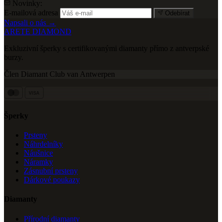
Novinky:
E-mailová adresa
Odebírat
Napsali o nás →
ARETE DIAMOND
Exkluzivní šperky s certifikovanými diamanty přímo z antverpské
burzy.
Člen Diamant Club van Antwerpen
VISA
Šperky
Prsteny
Náhrdelníky
Náušnice
Náramky
Zásnubní prsteny
Dárkové poukazy
Diamanty
Přírodní diamanty