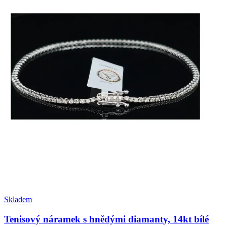
Skladem
Tenisový náramek s hnědými diamanty, 14kt bílé