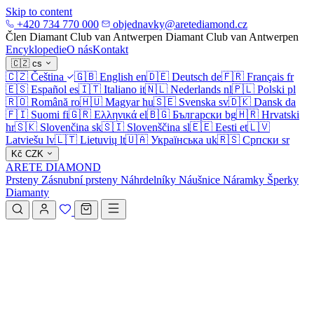
Skip to content
+420 734 770 000
objednavky@aretediamond.cz
Člen Diamant Club van Antwerpen
Diamant Club van Antwerpen
Encyklopedie
O nás
Kontakt
🇨🇿
cs
🇨🇿
Čeština
🇬🇧
English
en
🇩🇪
Deutsch
de
🇫🇷
Français
fr
🇪🇸
Español
es
🇮🇹
Italiano
it
🇳🇱
Nederlands
nl
🇵🇱
Polski
pl
🇷🇴
Română
ro
🇭🇺
Magyar
hu
🇸🇪
Svenska
sv
🇩🇰
Dansk
da
🇫🇮
Suomi
fi
🇬🇷
Ελληνικά
el
🇧🇬
Български
bg
🇭🇷
Hrvatski
hr
🇸🇰
Slovenčina
sk
🇸🇮
Slovenščina
sl
🇪🇪
Eesti
et
🇱🇻
Latviešu
lv
🇱🇹
Lietuvių
lt
🇺🇦
Українська
uk
🇷🇸
Српски
sr
Kč
CZK
ARETE DIAMOND
Prsteny
Zásnubní prsteny
Náhrdelníky
Náušnice
Náramky
Šperky
Diamanty