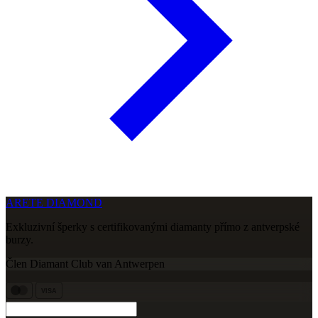
ARETE DIAMOND
Exkluzivní šperky s certifikovanými diamanty přímo z antverpské
burzy.
Člen Diamant Club van Antwerpen
VISA