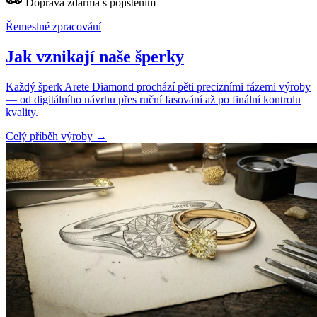
Doprava zdarma s pojištěním
Řemeslné zpracování
Jak vznikají naše šperky
Každý šperk Arete Diamond prochází pěti precizními fázemi výroby
— od digitálního návrhu přes ruční fasování až po finální kontrolu
kvality.
Celý příběh výroby
→