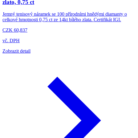
zlato, 0,75 ct
Jemný tenisový náramek se 100 přírodními hnědými diamanty o
celkové hmotnosti 0,75 ct ze 14kt bílého zlata. Certifikát IGI.
CZK 60,837
vč. DPH
Zobrazit detail