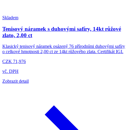
Skladem
Tenisový náramek s duhovými safíry, 14kt růžové
zlato, 2,00 ct
Klasický tenisový náramek osázený 76 přírodními duhovými safíry
o celkové hmotnosti 2,00 ct ze 14kt růžového zlata. Certifikát IGI.
CZK 71,976
vč. DPH
Zobrazit detail