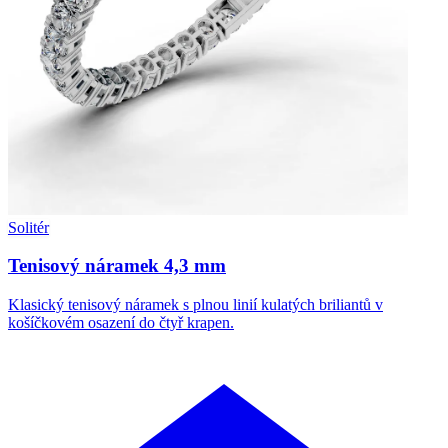
Solitér
Tenisový náramek 4,3 mm
Klasický tenisový náramek s plnou linií kulatých briliantů v
košíčkovém osazení do čtyř krapen.