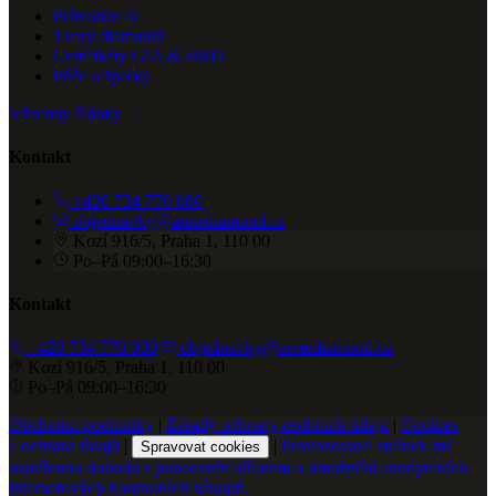
Průvodce 4C
Tvary diamantů
Certifikáty GIA & HRD
Péče o šperky
Všechny články →
Kontakt
+420 734 770 000
objednavky@aretediamond.cz
Kozí 916/5, Praha 1, 110 00
Po–Pá 09:00–16:30
Kontakt
+420 734 770 000
objednavky@aretediamond.cz
Kozí 916/5, Praha 1, 110 00
Po–Pá 09:00–16:30
Obchodní podmínky
|
Zásady ochrany osobních údajů
|
Cookies
a ochrana údajů
|
|
Provozovatel stránek má
Spravovat cookies
uzavřenou dohodu s puncovním úřadem o umožnění anonymních
internetových kontrolních nákupů.