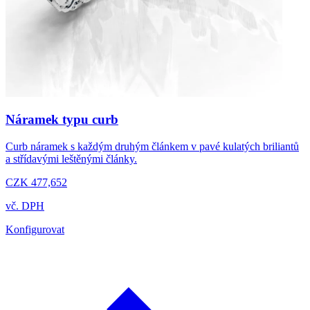
Náramek typu curb
Curb náramek s každým druhým článkem v pavé kulatých briliantů
a střídavými leštěnými články.
CZK 477,652
vč. DPH
Konfigurovat