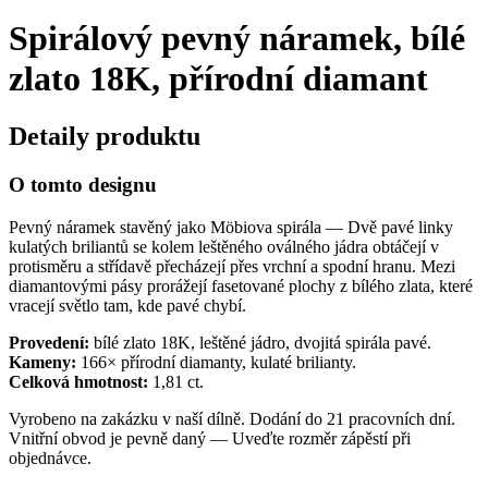
Spirálový pevný náramek, bílé
zlato 18K, přírodní diamant
Detaily produktu
O tomto designu
Pevný náramek stavěný jako Möbiova spirála — Dvě pavé linky
kulatých briliantů se kolem leštěného oválného jádra obtáčejí v
protisměru a střídavě přecházejí přes vrchní a spodní hranu. Mezi
diamantovými pásy prorážejí fasetované plochy z bílého zlata, které
vracejí světlo tam, kde pavé chybí.
Provedení:
bílé zlato 18K, leštěné jádro, dvojitá spirála pavé.
Kameny:
166× přírodní diamanty, kulaté brilianty.
Celková hmotnost:
1,81 ct.
Vyrobeno na zakázku v naší dílně. Dodání do 21 pracovních dní.
Vnitřní obvod je pevně daný — Uveďte rozměr zápěstí při
objednávce.