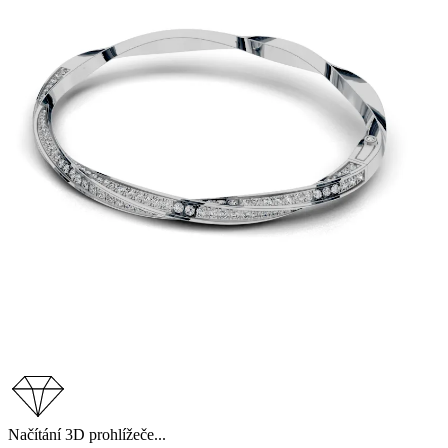
Načítání 3D prohlížeče...