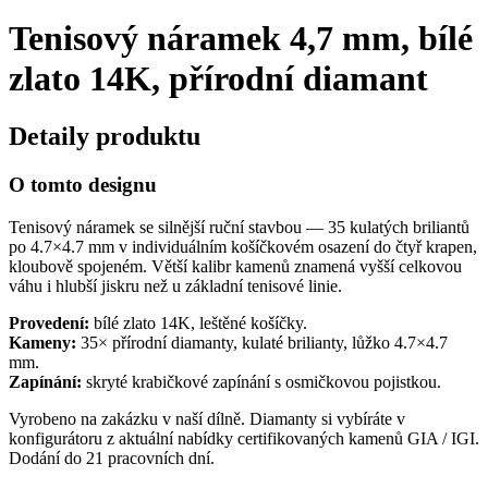
Tenisový náramek 4,7 mm, bílé
zlato 14K, přírodní diamant
Detaily produktu
O tomto designu
Tenisový náramek se silnější ruční stavbou — 35 kulatých briliantů
po 4.7×4.7 mm v individuálním košíčkovém osazení do čtyř krapen,
kloubově spojeném. Větší kalibr kamenů znamená vyšší celkovou
váhu i hlubší jiskru než u základní tenisové linie.
Provedení:
bílé zlato 14K, leštěné košíčky.
Kameny:
35× přírodní diamanty, kulaté brilianty, lůžko 4.7×4.7
mm.
Zapínání:
skryté krabičkové zapínání s osmičkovou pojistkou.
Vyrobeno na zakázku v naší dílně. Diamanty si vybíráte v
konfigurátoru z aktuální nabídky certifikovaných kamenů GIA / IGI.
Dodání do 21 pracovních dní.