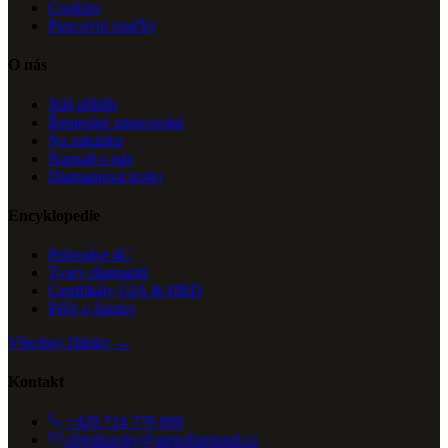
Cookies
Puncovní značky
O nás
Náš příběh
Řemeslné zpracování
Na zakázku
Napsali o nás
Diamantová trofej
Encyklopedie
Průvodce 4C
Tvary diamantů
Certifikáty GIA & HRD
Péče o šperky
Všechny články →
Kontakt
+420 734 770 000
objednavky@aretediamond.cz