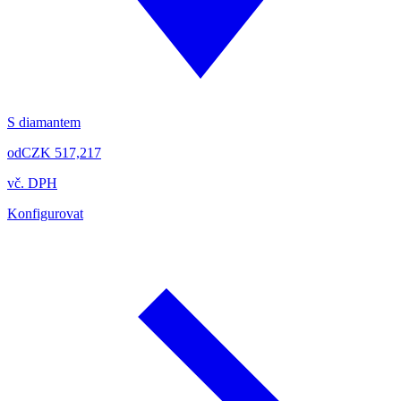
S diamantem
od
CZK 517,217
vč. DPH
Konfigurovat