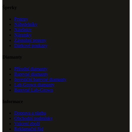
Šperky
Prsteny
Náhrdelníky
Náušnice
Náramky
Zásnubní prsteny
Dárkové poukazy
Diamanty
Přírodní diamanty
Barevné diamanty
Investiční barevné diamanty
Lab-Grown diamanty
Barevné Lab-Grown
Informace
Doprava a platba
Obchodní podmínky
Vrácení zboží
Reklamační řád