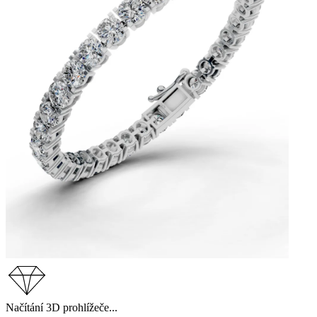
Načítání 3D prohlížeče...