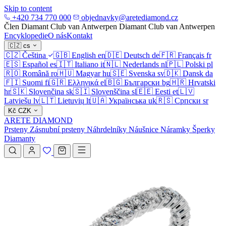
Skip to content
+420 734 770 000
objednavky@aretediamond.cz
Člen Diamant Club van Antwerpen
Diamant Club van Antwerpen
Encyklopedie
O nás
Kontakt
🇨🇿
cs
🇨🇿
Čeština
🇬🇧
English
en
🇩🇪
Deutsch
de
🇫🇷
Français
fr
🇪🇸
Español
es
🇮🇹
Italiano
it
🇳🇱
Nederlands
nl
🇵🇱
Polski
pl
🇷🇴
Română
ro
🇭🇺
Magyar
hu
🇸🇪
Svenska
sv
🇩🇰
Dansk
da
🇫🇮
Suomi
fi
🇬🇷
Ελληνικά
el
🇧🇬
Български
bg
🇭🇷
Hrvatski
hr
🇸🇰
Slovenčina
sk
🇸🇮
Slovenščina
sl
🇪🇪
Eesti
et
🇱🇻
Latviešu
lv
🇱🇹
Lietuvių
lt
🇺🇦
Українська
uk
🇷🇸
Српски
sr
Kč
CZK
ARETE DIAMOND
Prsteny
Zásnubní prsteny
Náhrdelníky
Náušnice
Náramky
Šperky
Diamanty