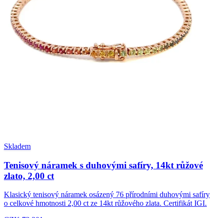
Skladem
Tenisový náramek s duhovými safíry, 14kt růžové
zlato, 2,00 ct
Klasický tenisový náramek osázený 76 přírodními duhovými safíry
o celkové hmotnosti 2,00 ct ze 14kt růžového zlata. Certifikát IGI.