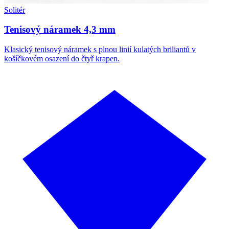
Solitér
Tenisový náramek 4,3 mm
Klasický tenisový náramek s plnou linií kulatých briliantů v
košíčkovém osazení do čtyř krapen.