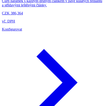
Curb náramek s každým druhým článkem v pavé kulatých briliantů
a střídavými leštěnými články.
CZK 386,364
vč. DPH
Konfigurovat