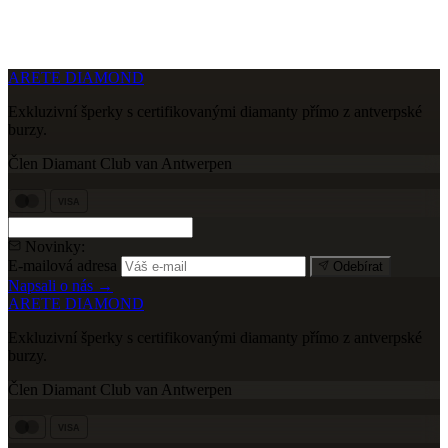
ARETE DIAMOND
Exkluzivní šperky s certifikovanými diamanty přímo z antverpské
burzy.
Člen Diamant Club van Antwerpen
VISA
Novinky:
E-mailová adresa
Odebírat
Napsali o nás →
ARETE DIAMOND
Exkluzivní šperky s certifikovanými diamanty přímo z antverpské
burzy.
Člen Diamant Club van Antwerpen
VISA