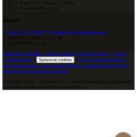
Kozí 916/5, Praha 1, 110 00
Po–Pá 09:00–16:30
Kontakt
+420 734 770 000
objednavky@aretediamond.cz
Kozí 916/5, Praha 1, 110 00
Po–Pá 09:00–16:30
Obchodní podmínky
|
Zásady ochrany osobních údajů
|
Cookies
a ochrana údajů
|
|
Provozovatel stránek má
Spravovat cookies
uzavřenou dohodu s puncovním úřadem o umožnění anonymních
internetových kontrolních nákupů.
Copyright 2026 — Umarutti s.r.o. / Arete Diamond je registrovaná
ochranná známka společnosti Umarutti s.r.o.