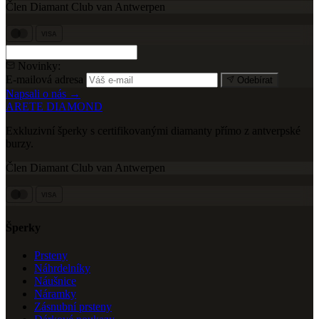
Člen Diamant Club van Antwerpen
VISA
Novinky:
E-mailová adresa
Odebírat
Napsali o nás →
ARETE DIAMOND
Exkluzivní šperky s certifikovanými diamanty přímo z antverpské
burzy.
Člen Diamant Club van Antwerpen
VISA
Šperky
Prsteny
Náhrdelníky
Náušnice
Náramky
Zásnubní prsteny