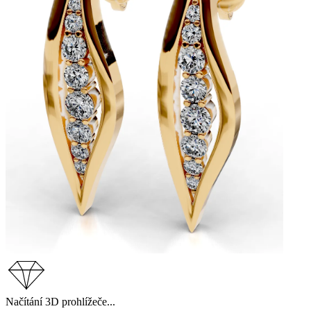
Načítání 3D prohlížeče...