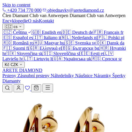
Skip to content
+420 734 770 000
objednavky@aretediamond.cz
Člen Diamant Club van Antwerpen
Diamant Club van Antwerpen
Encyklopedie
O nás
Kontakt
🇨🇿
cs
🇨🇿
Čeština
🇬🇧
English
en
🇩🇪
Deutsch
de
🇫🇷
Français
fr
🇪🇸
Español
es
🇮🇹
Italiano
it
🇳🇱
Nederlands
nl
🇵🇱
Polski
pl
🇷🇴
Română
ro
🇭🇺
Magyar
hu
🇸🇪
Svenska
sv
🇩🇰
Dansk
da
🇫🇮
Suomi
fi
🇬🇷
Ελληνικά
el
🇧🇬
Български
bg
🇭🇷
Hrvatski
hr
🇸🇰
Slovenčina
sk
🇸🇮
Slovenščina
sl
🇪🇪
Eesti
et
🇱🇻
Latviešu
lv
🇱🇹
Lietuvių
lt
🇺🇦
Українська
uk
🇷🇸
Српски
sr
Kč
CZK
ARETE DIAMOND
Prsteny
Zásnubní prsteny
Náhrdelníky
Náušnice
Náramky
Šperky
Diamanty