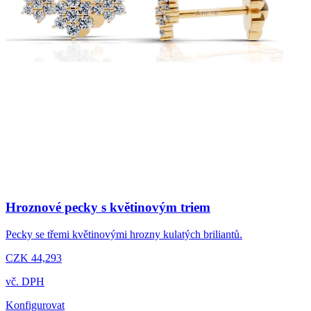
Hroznové pecky s květinovým triem
Pecky se třemi květinovými hrozny kulatých briliantů.
CZK 44,293
vč. DPH
Konfigurovat