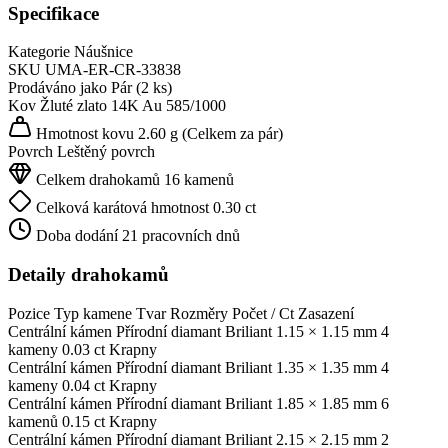
Specifikace
Kategorie
Náušnice
SKU
UMA-ER-CR-33838
Prodáváno jako
Pár (2 ks)
Kov
Žluté zlato 14K
Au 585/1000
Hmotnost kovu
2.60 g
(Celkem za pár)
Povrch
Leštěný povrch
Celkem drahokamů
16 kamenů
Celková karátová hmotnost
0.30 ct
Doba dodání
21 pracovních dnů
Detaily drahokamů
Pozice
Typ kamene
Tvar
Rozměry
Počet / Ct
Zasazení
Centrální kámen
Přírodní diamant
Briliant
1.15 × 1.15 mm
4
kameny
0.03 ct
Krapny
Centrální kámen
Přírodní diamant
Briliant
1.35 × 1.35 mm
4
kameny
0.04 ct
Krapny
Centrální kámen
Přírodní diamant
Briliant
1.85 × 1.85 mm
6
kamenů
0.15 ct
Krapny
Centrální kámen
Přírodní diamant
Briliant
2.15 × 2.15 mm
2