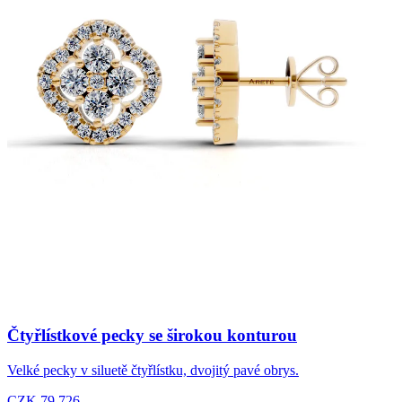
Čtyřlístkové pecky se širokou konturou
Velké pecky v siluetě čtyřlístku, dvojitý pavé obrys.
CZK 79,726