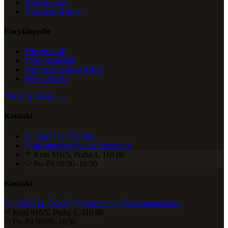
Napsali o nás
Diamantová trofej
Encyklopedie
Průvodce 4C
Tvary diamantů
Certifikáty GIA & HRD
Péče o šperky
Všechny články →
Kontakt
+420 734 770 000
objednavky@aretediamond.cz
Kozí 916/5, Praha 1, 110 00
Po–Pá 09:00–16:30
Kontakt
+420 734 770 000
objednavky@aretediamond.cz
Kozí 916/5, Praha 1, 110 00
Po–Pá 09:00–16:30