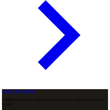
ARETE DIAMOND
Exkluzivní šperky s certifikovanými diamanty přímo z antverpské
burzy.