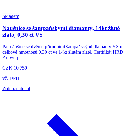
Skladem
Náušnice se šampaňskými diamanty, 14kt žluté
zlato, 0,30 ct VS
Pár náušnic se dvěma přírodními šampaňskými diamanty VS o
celkové hmotnosti 0,30 ct ve 14kt žlutém zlatě. Certifikát HRD
Antwerp.
CZK 10,759
vč. DPH
Zobrazit detail