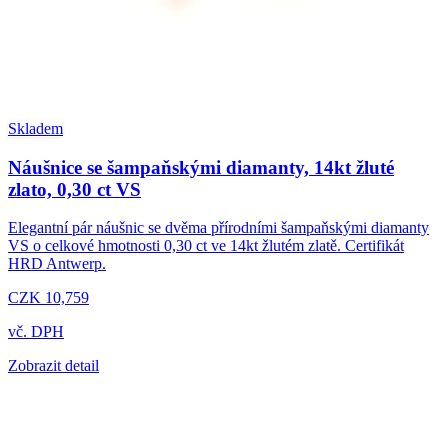
Skladem
Náušnice se šampaňskými diamanty, 14kt žluté
zlato, 0,30 ct VS
Elegantní pár náušnic se dvěma přírodními šampaňskými diamanty
VS o celkové hmotnosti 0,30 ct ve 14kt žlutém zlatě. Certifikát
HRD Antwerp.
CZK 10,759
vč. DPH
Zobrazit detail