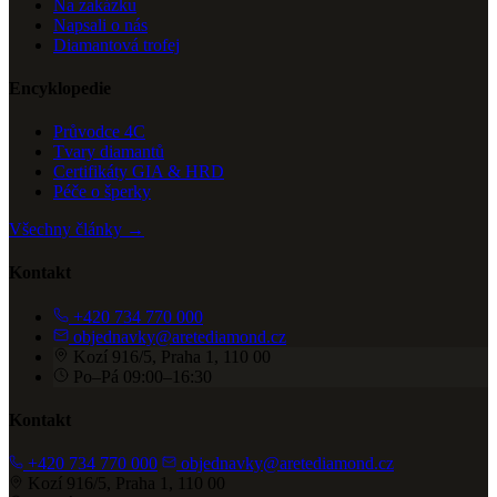
Na zakázku
Napsali o nás
Diamantová trofej
Encyklopedie
Průvodce 4C
Tvary diamantů
Certifikáty GIA & HRD
Péče o šperky
Všechny články →
Kontakt
+420 734 770 000
objednavky@aretediamond.cz
Kozí 916/5, Praha 1, 110 00
Po–Pá 09:00–16:30
Kontakt
+420 734 770 000
objednavky@aretediamond.cz
Kozí 916/5, Praha 1, 110 00