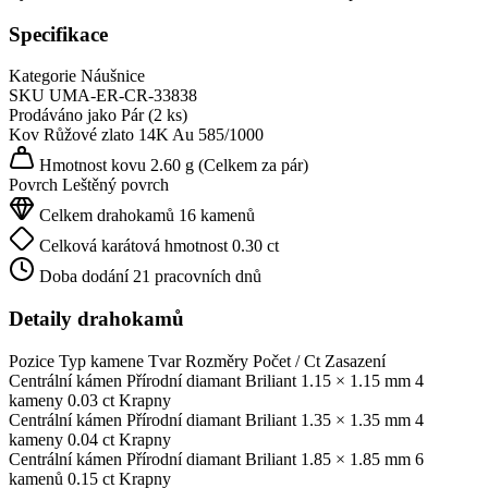
Specifikace
Kategorie
Náušnice
SKU
UMA-ER-CR-33838
Prodáváno jako
Pár (2 ks)
Kov
Růžové zlato 14K
Au 585/1000
Hmotnost kovu
2.60 g
(Celkem za pár)
Povrch
Leštěný povrch
Celkem drahokamů
16 kamenů
Celková karátová hmotnost
0.30 ct
Doba dodání
21 pracovních dnů
Detaily drahokamů
Pozice
Typ kamene
Tvar
Rozměry
Počet / Ct
Zasazení
Centrální kámen
Přírodní diamant
Briliant
1.15 × 1.15 mm
4
kameny
0.03 ct
Krapny
Centrální kámen
Přírodní diamant
Briliant
1.35 × 1.35 mm
4
kameny
0.04 ct
Krapny
Centrální kámen
Přírodní diamant
Briliant
1.85 × 1.85 mm
6
kamenů
0.15 ct
Krapny