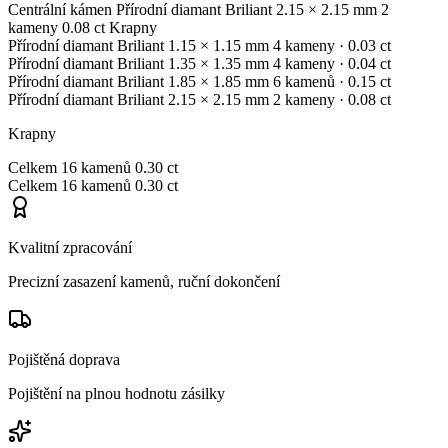
Centrální kámen
Přírodní diamant
Briliant
2.15 × 2.15 mm
2
kameny
0.08 ct
Krapny
Přírodní diamant
Briliant
1.15 × 1.15 mm
4 kameny
· 0.03 ct
Přírodní diamant
Briliant
1.35 × 1.35 mm
4 kameny
· 0.04 ct
Přírodní diamant
Briliant
1.85 × 1.85 mm
6 kamenů
· 0.15 ct
Přírodní diamant
Briliant
2.15 × 2.15 mm
2 kameny
· 0.08 ct
Krapny
Celkem
16 kamenů
0.30 ct
Celkem
16 kamenů
0.30 ct
Kvalitní zpracování
Precizní zasazení kamenů, ruční dokončení
Pojištěná doprava
Pojištění na plnou hodnotu zásilky