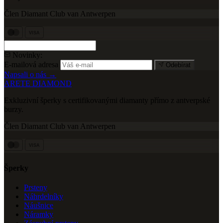
Člen Diamant Club van Antwerpen
VISA
Novinky:
E-mailová adresa
Odebírat
Napsali o nás →
ARETE DIAMOND
Exkluzivní šperky s certifikovanými diamanty přímo z antverpské
burzy.
Člen Diamant Club van Antwerpen
VISA
Šperky
Prsteny
Náhrdelníky
Náušnice
Náramky