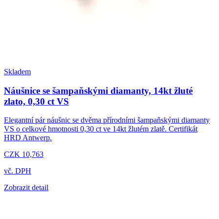
Skladem
Náušnice se šampaňskými diamanty, 14kt žluté
zlato, 0,30 ct VS
Elegantní pár náušnic se dvěma přírodními šampaňskými diamanty
VS o celkové hmotnosti 0,30 ct ve 14kt žlutém zlatě. Certifikát
HRD Antwerp.
CZK 10,763
vč. DPH
Zobrazit detail