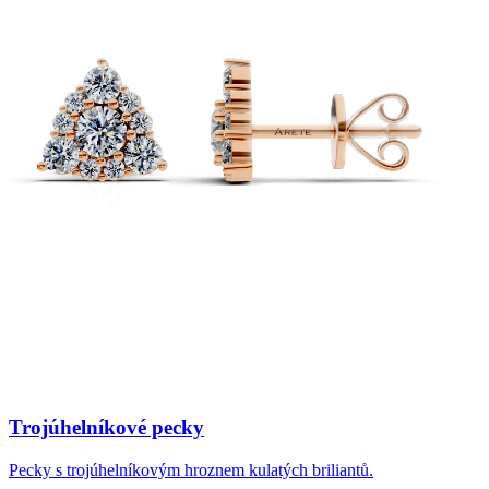
Trojúhelníkové pecky
Pecky s trojúhelníkovým hroznem kulatých briliantů.