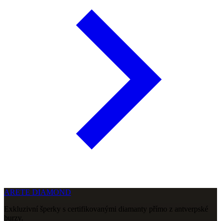
ARETE DIAMOND
Exkluzivní šperky s certifikovanými diamanty přímo z antverpské
burzy.