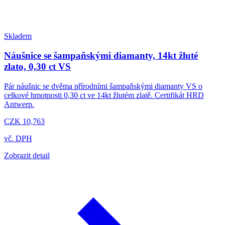
Skladem
Náušnice se šampaňskými diamanty, 14kt žluté
zlato, 0,30 ct VS
Pár náušnic se dvěma přírodními šampaňskými diamanty VS o
celkové hmotnosti 0,30 ct ve 14kt žlutém zlatě. Certifikát HRD
Antwerp.
CZK 10,763
vč. DPH
Zobrazit detail