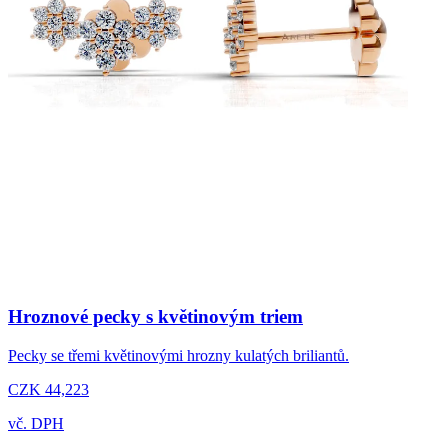
Hroznové pecky s květinovým triem
Pecky se třemi květinovými hrozny kulatých briliantů.
CZK 44,223
vč. DPH