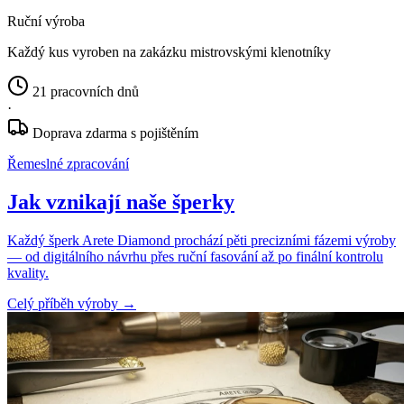
Ruční výroba
Každý kus vyroben na zakázku mistrovskými klenotníky
21 pracovních dnů
·
Doprava zdarma s pojištěním
Řemeslné zpracování
Jak vznikají naše šperky
Každý šperk Arete Diamond prochází pěti precizními fázemi výroby
— od digitálního návrhu přes ruční fasování až po finální kontrolu
kvality.
Celý příběh výroby
→