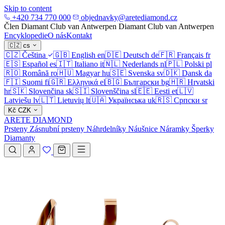
Skip to content
+420 734 770 000
objednavky@aretediamond.cz
Člen Diamant Club van Antwerpen
Diamant Club van Antwerpen
Encyklopedie
O nás
Kontakt
🇨🇿
cs
🇨🇿
Čeština
🇬🇧
English
en
🇩🇪
Deutsch
de
🇫🇷
Français
fr
🇪🇸
Español
es
🇮🇹
Italiano
it
🇳🇱
Nederlands
nl
🇵🇱
Polski
pl
🇷🇴
Română
ro
🇭🇺
Magyar
hu
🇸🇪
Svenska
sv
🇩🇰
Dansk
da
🇫🇮
Suomi
fi
🇬🇷
Ελληνικά
el
🇧🇬
Български
bg
🇭🇷
Hrvatski
hr
🇸🇰
Slovenčina
sk
🇸🇮
Slovenščina
sl
🇪🇪
Eesti
et
🇱🇻
Latviešu
lv
🇱🇹
Lietuvių
lt
🇺🇦
Українська
uk
🇷🇸
Српски
sr
Kč
CZK
ARETE DIAMOND
Prsteny
Zásnubní prsteny
Náhrdelníky
Náušnice
Náramky
Šperky
Diamanty