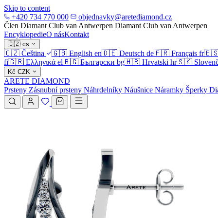
Skip to content
+420 734 770 000
objednavky@aretediamond.cz
Člen Diamant Club van Antwerpen
Diamant Club van Antwerpen
Encyklopedie
O nás
Kontakt
🇨🇿
cs
🇨🇿
Čeština
🇬🇧
English
en
🇩🇪
Deutsch
de
🇫🇷
Français
fr
🇪
fi
🇬🇷
Ελληνικά
el
🇧🇬
Български
bg
🇭🇷
Hrvatski
hr
🇸🇰
Slovenč
Kč
CZK
ARETE DIAMOND
Prsteny
Zásnubní prsteny
Náhrdelníky
Náušnice
Náramky
Šperky
Di