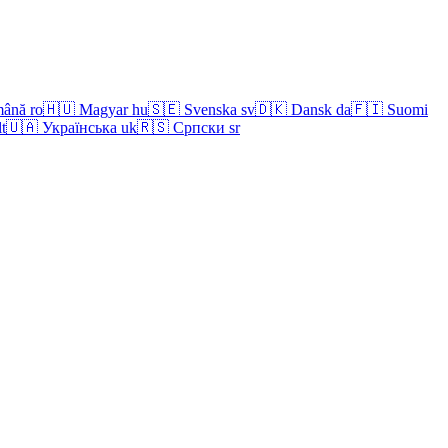
ână
ro
🇭🇺
Magyar
hu
🇸🇪
Svenska
sv
🇩🇰
Dansk
da
🇫🇮
Suomi
lt
🇺🇦
Українська
uk
🇷🇸
Српски
sr