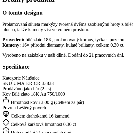
O tomto designu
Prolamovaná silueta markýzy tvořená dvěma zaoblenými hroty z bílého 
plocha, takže kameny visí ve volném prostoru.
Provedení:
bílé zlato 18K, prolamovaný korpus, tyčka s puzetou.
Kameny:
16× přírodní diamanty, kulaté brilianty, celkem 0,30 ct.
Vyrobeno na zakázku v naší dílně. Dodání do 21 pracovních dní.
Specifikace
Kategorie
Náušnice
SKU
UMA-ER-CR-33838
Prodáváno jako
Pár (2 ks)
Kov
Bílé zlato 18K
Au 750/1000
Hmotnost kovu
3.00 g
(Celkem za pár)
Povrch
Leštěný povrch
Celkem drahokamů
16 kamenů
Celková karátová hmotnost
0.30 ct
Doba dodání
21 pracovních dnů