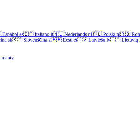

Español
es
🇮🇹
Italiano
it
🇳🇱
Nederlands
nl
🇵🇱
Polski
pl
🇷🇴
Rom
ina
sk
🇸🇮
Slovenščina
sl
🇪🇪
Eesti
et
🇱🇻
Latviešu
lv
🇱🇹
Lietuvių
amanty