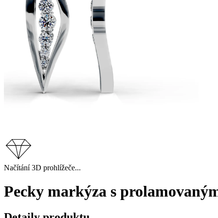
Načítání 3D prohlížeče...
Pecky markýza s prolamovaným 
Detaily produktu