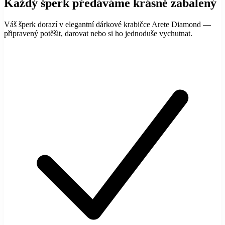
Každý šperk předáváme krásně zabalený
Váš šperk dorazí v elegantní dárkové krabičce Arete Diamond —
připravený potěšit, darovat nebo si ho jednoduše vychutnat.