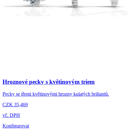
Hroznové pecky s květinovým triem
Pecky se třemi květinovými hrozny kulatých briliantů.
CZK 35,469
vč. DPH
Konfigurovat