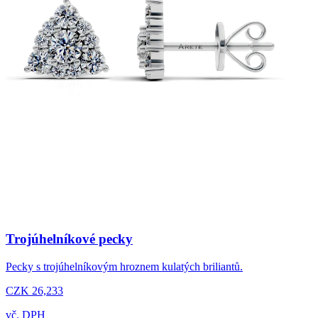
Trojúhelníkové pecky
Pecky s trojúhelníkovým hroznem kulatých briliantů.
CZK 26,233
vč. DPH