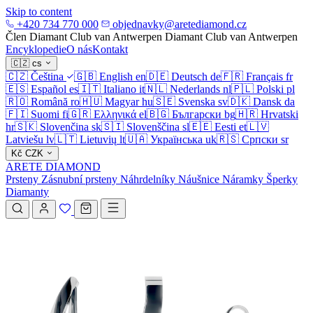
Skip to content
+420 734 770 000
objednavky@aretediamond.cz
Člen Diamant Club van Antwerpen
Diamant Club van Antwerpen
Encyklopedie
O nás
Kontakt
🇨🇿
cs
🇨🇿
Čeština
🇬🇧
English
en
🇩🇪
Deutsch
de
🇫🇷
Français
fr
🇪🇸
Español
es
🇮🇹
Italiano
it
🇳🇱
Nederlands
nl
🇵🇱
Polski
pl
🇷🇴
Română
ro
🇭🇺
Magyar
hu
🇸🇪
Svenska
sv
🇩🇰
Dansk
da
🇫🇮
Suomi
fi
🇬🇷
Ελληνικά
el
🇧🇬
Български
bg
🇭🇷
Hrvatski
hr
🇸🇰
Slovenčina
sk
🇸🇮
Slovenščina
sl
🇪🇪
Eesti
et
🇱🇻
Latviešu
lv
🇱🇹
Lietuvių
lt
🇺🇦
Українська
uk
🇷🇸
Српски
sr
Kč
CZK
ARETE DIAMOND
Prsteny
Zásnubní prsteny
Náhrdelníky
Náušnice
Náramky
Šperky
Diamanty