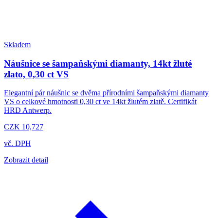
Skladem
Náušnice se šampaňskými diamanty, 14kt žluté
zlato, 0,30 ct VS
Elegantní pár náušnic se dvěma přírodními šampaňskými diamanty
VS o celkové hmotnosti 0,30 ct ve 14kt žlutém zlatě. Certifikát
HRD Antwerp.
CZK 10,727
vč. DPH
Zobrazit detail