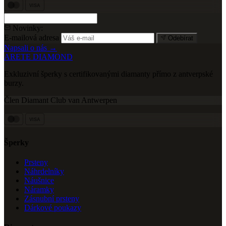
VISA
Novinky:
E-mailová adresa
Odebírat
Napsali o nás →
ARETE DIAMOND
Exkluzivní šperky s certifikovanými diamanty přímo z antverpské
burzy.
Člen Diamant Club van Antwerpen
VISA
Šperky
Prsteny
Náhrdelníky
Náušnice
Náramky
Zásnubní prsteny
Dárkové poukazy