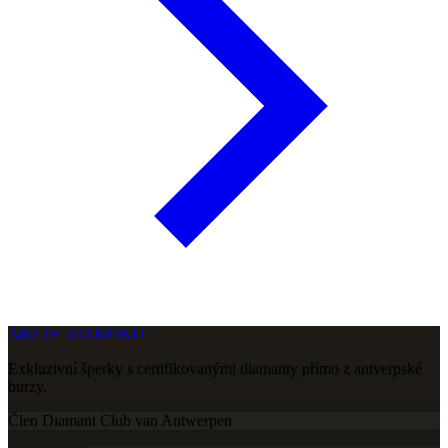
ARETE DIAMOND
Exkluzivní šperky s certifikovanými diamanty přímo z antverpské
burzy.
Člen Diamant Club van Antwerpen