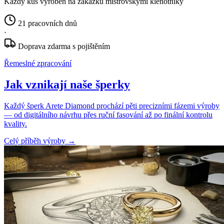
Každý kus vyroben na zakázku mistrovskými klenotníky
21 pracovních dnů
·
Doprava zdarma s pojištěním
Řemeslné zpracování
Jak vznikají naše šperky
Každý šperk Arete Diamond prochází pěti precizními fázemi výroby
— od digitálního návrhu přes ruční fasování až po finální kontrolu
kvality.
Celý příběh výroby
→