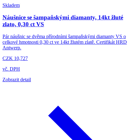
Skladem
Náušnice se šampaňskými diamanty, 14kt žluté
zlato, 0,30 ct VS
Pár náušnic se dvěma přírodními šampaňskými diamanty VS o
celkové hmotnosti 0,30 ct ve 14kt žlutém zlatě. Certifikát HRD
Antwerp.
CZK 10,727
vč. DPH
Zobrazit detail