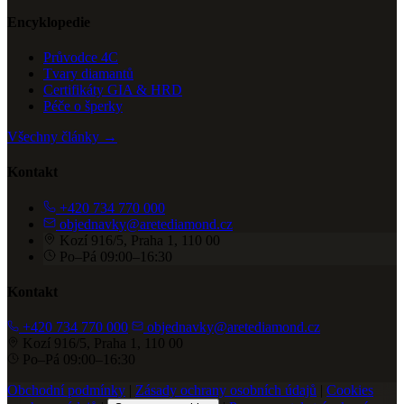
Encyklopedie
Průvodce 4C
Tvary diamantů
Certifikáty GIA & HRD
Péče o šperky
Všechny články →
Kontakt
+420 734 770 000
objednavky@aretediamond.cz
Kozí 916/5, Praha 1, 110 00
Po–Pá 09:00–16:30
Kontakt
+420 734 770 000
objednavky@aretediamond.cz
Kozí 916/5, Praha 1, 110 00
Po–Pá 09:00–16:30
Obchodní podmínky
|
Zásady ochrany osobních údajů
|
Cookies