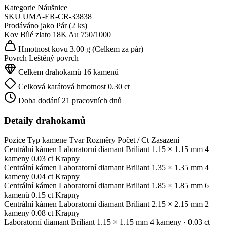
Kategorie
Náušnice
SKU
UMA-ER-CR-33838
Prodáváno jako
Pár (2 ks)
Kov
Bílé zlato 18K
Au 750/1000
Hmotnost kovu
3.00 g
(Celkem za pár)
Povrch
Leštěný povrch
Celkem drahokamů
16 kamenů
Celková karátová hmotnost
0.30 ct
Doba dodání
21 pracovních dnů
Detaily drahokamů
Pozice
Typ kamene
Tvar
Rozměry
Počet / Ct
Zasazení
Centrální kámen
Laboratorní diamant
Briliant
1.15 × 1.15 mm
4
kameny
0.03 ct
Krapny
Centrální kámen
Laboratorní diamant
Briliant
1.35 × 1.35 mm
4
kameny
0.04 ct
Krapny
Centrální kámen
Laboratorní diamant
Briliant
1.85 × 1.85 mm
6
kamenů
0.15 ct
Krapny
Centrální kámen
Laboratorní diamant
Briliant
2.15 × 2.15 mm
2
kameny
0.08 ct
Krapny
Laboratorní diamant
Briliant
1.15 × 1.15 mm
4 kameny
· 0.03 ct