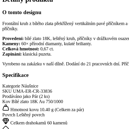
O tomto designu
Frontální kruh z bílého zlata překřížený vertikálním pavé příčníkem
příčníky.
Provedení:
bílé zlato 18K, leštěný kruh, příčníky v drážkovém osaze
Kameny:
60× přírodní diamanty, kulaté brilianty.
Celková hmotnost:
0,67 ct.
Zapínání:
klasická puzeta.
Vyrobeno na zakázku v naší dílně. Dodání do 21 pracovních dní. Pří
Specifikace
Kategorie
Náušnice
SKU
UMA-ER-CR-33836
Prodáváno jako
Pár (2 ks)
Kov
Bílé zlato 18K
Au 750/1000
Hmotnost kovu
10.40 g
(Celkem za pár)
Povrch
Leštěný povrch
Celkem drahokamů
60 kamenů