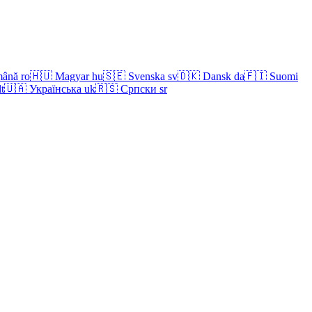
ână
ro
🇭🇺
Magyar
hu
🇸🇪
Svenska
sv
🇩🇰
Dansk
da
🇫🇮
Suomi
lt
🇺🇦
Українська
uk
🇷🇸
Српски
sr