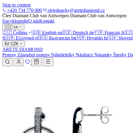
Skip to content
+420 734 770 000
objednavky@aretediamond.cz
Člen Diamant Club van Antwerpen
Diamant Club van Antwerpen
Encyklopedie
O nás
Kontakt
🇨🇿
cs
🇨🇿
Čeština
🇬🇧
English
en
🇩🇪
Deutsch
de
🇫🇷
Français
fr
🇪
fi
🇬🇷
Ελληνικά
el
🇧🇬
Български
bg
🇭🇷
Hrvatski
hr
🇸🇰
Slovenč
Kč
CZK
ARETE DIAMOND
Prsteny
Zásnubní prsteny
Náhrdelníky
Náušnice
Náramky
Šperky
Di