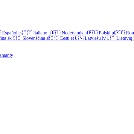

Español
es
🇮🇹
Italiano
it
🇳🇱
Nederlands
nl
🇵🇱
Polski
pl
🇷🇴
Rom
ina
sk
🇸🇮
Slovenščina
sl
🇪🇪
Eesti
et
🇱🇻
Latviešu
lv
🇱🇹
Lietuvių
amanty