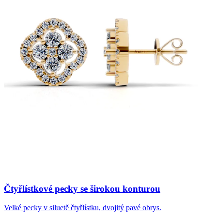
Čtyřlístkové pecky se širokou konturou
Velké pecky v siluetě čtyřlístku, dvojitý pavé obrys.