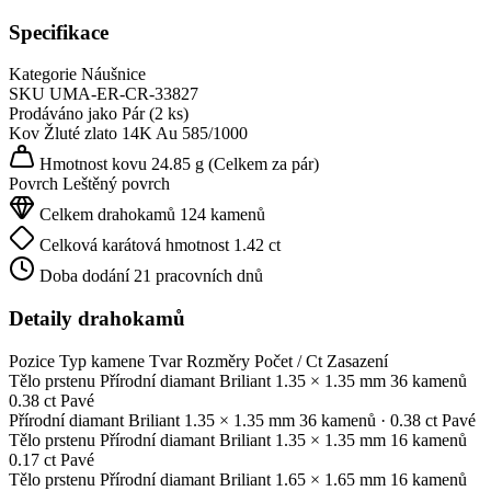
Specifikace
Kategorie
Náušnice
SKU
UMA-ER-CR-33827
Prodáváno jako
Pár (2 ks)
Kov
Žluté zlato 14K
Au 585/1000
Hmotnost kovu
24.85 g
(Celkem za pár)
Povrch
Leštěný povrch
Celkem drahokamů
124 kamenů
Celková karátová hmotnost
1.42 ct
Doba dodání
21 pracovních dnů
Detaily drahokamů
Pozice
Typ kamene
Tvar
Rozměry
Počet / Ct
Zasazení
Tělo prstenu
Přírodní diamant
Briliant
1.35 × 1.35 mm
36 kamenů
0.38 ct
Pavé
Přírodní diamant
Briliant
1.35 × 1.35 mm
36 kamenů
· 0.38 ct
Pavé
Tělo prstenu
Přírodní diamant
Briliant
1.35 × 1.35 mm
16 kamenů
0.17 ct
Pavé
Tělo prstenu
Přírodní diamant
Briliant
1.65 × 1.65 mm
16 kamenů