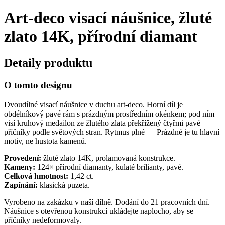
Art-deco visací náušnice, žluté
zlato 14K, přírodní diamant
Detaily produktu
O tomto designu
Dvoudílné visací náušnice v duchu art-deco. Horní díl je
obdélníkový pavé rám s prázdným prostředním okénkem; pod ním
visí kruhový medailon ze žlutého zlata překřížený čtyřmi pavé
příčníky podle světových stran. Rytmus plné — Prázdné je tu hlavní
motiv, ne hustota kamenů.
Provedení:
žluté zlato 14K, prolamovaná konstrukce.
Kameny:
124× přírodní diamanty, kulaté brilianty, pavé.
Celková hmotnost:
1,42 ct.
Zapínání:
klasická puzeta.
Vyrobeno na zakázku v naší dílně. Dodání do 21 pracovních dní.
Náušnice s otevřenou konstrukcí ukládejte naplocho, aby se
příčníky nedeformovaly.