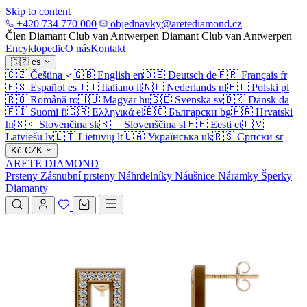
Skip to content
+420 734 770 000
objednavky@aretediamond.cz
Člen Diamant Club van Antwerpen
Diamant Club van Antwerpen
Encyklopedie
O nás
Kontakt
🇨🇿
cs
🇨🇿
Čeština
🇬🇧
English
en
🇩🇪
Deutsch
de
🇫🇷
Français
fr
🇪🇸
Español
es
🇮🇹
Italiano
it
🇳🇱
Nederlands
nl
🇵🇱
Polski
pl
🇷🇴
Română
ro
🇭🇺
Magyar
hu
🇸🇪
Svenska
sv
🇩🇰
Dansk
da
🇫🇮
Suomi
fi
🇬🇷
Ελληνικά
el
🇧🇬
Български
bg
🇭🇷
Hrvatski
hr
🇸🇰
Slovenčina
sk
🇸🇮
Slovenščina
sl
🇪🇪
Eesti
et
🇱🇻
Latviešu
lv
🇱🇹
Lietuvių
lt
🇺🇦
Українська
uk
🇷🇸
Српски
sr
Kč
CZK
ARETE DIAMOND
Prsteny
Zásnubní prsteny
Náhrdelníky
Náušnice
Náramky
Šperky
Diamanty