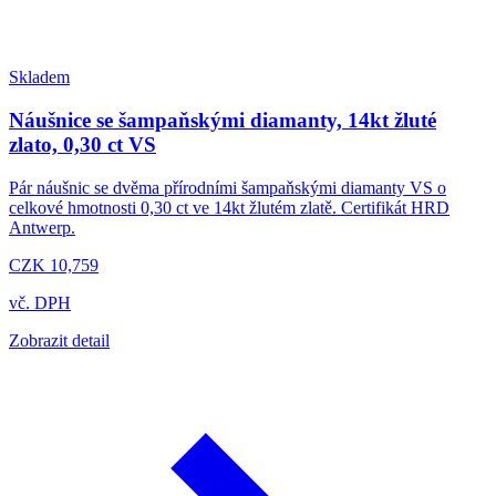
Skladem
Náušnice se šampaňskými diamanty, 14kt žluté
zlato, 0,30 ct VS
Pár náušnic se dvěma přírodními šampaňskými diamanty VS o
celkové hmotnosti 0,30 ct ve 14kt žlutém zlatě. Certifikát HRD
Antwerp.
CZK 10,759
vč. DPH
Zobrazit detail