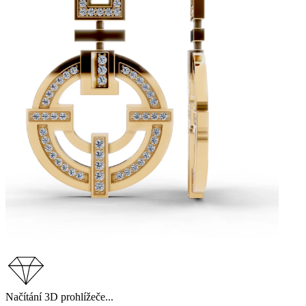
Načítání 3D prohlížeče...