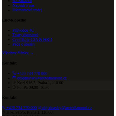
Na zakázku
Napsali o nás
Diamantová trofej
Encyklopedie
Průvodce 4C
Tvary diamantů
Certifikáty GIA & HRD
Péče o šperky
Všechny články →
Kontakt
+420 734 770 000
objednavky@aretediamond.cz
Kozí 916/5, Praha 1, 110 00
Po–Pá 09:00–16:30
Kontakt
+420 734 770 000
objednavky@aretediamond.cz
Kozí 916/5, Praha 1, 110 00