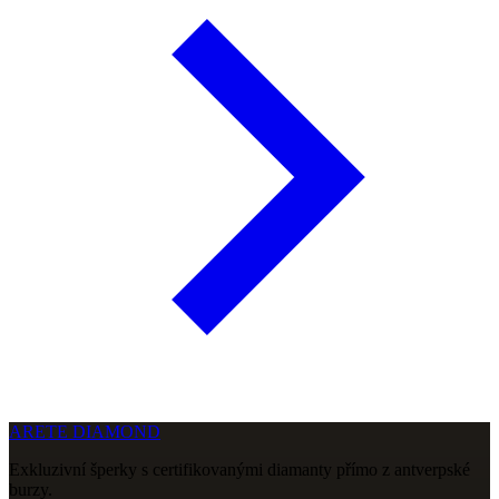
ARETE DIAMOND
Exkluzivní šperky s certifikovanými diamanty přímo z antverpské
burzy.