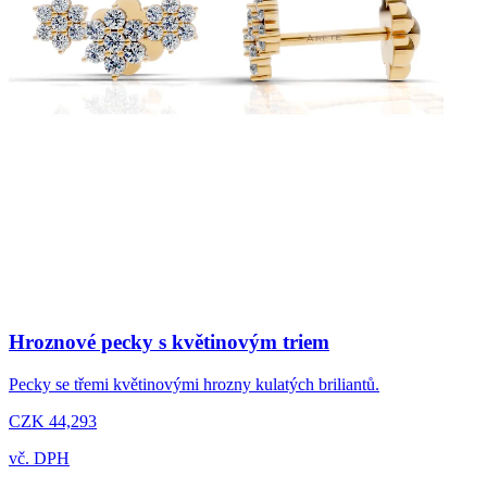
Hroznové pecky s květinovým triem
Pecky se třemi květinovými hrozny kulatých briliantů.
CZK 44,293
vč. DPH