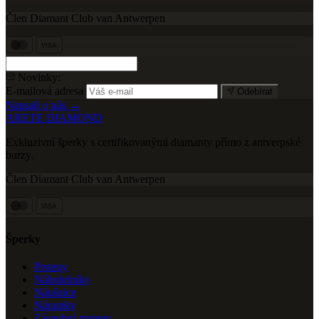
Člen Diamant Club van Antwerpen
VISA
Novinky:
E-mailová adresa
Odebírat
Napsali o nás →
ARETE DIAMOND
Exkluzivní šperky s certifikovanými diamanty přímo z antverpské
burzy.
Člen Diamant Club van Antwerpen
VISA
Šperky
Prsteny
Náhrdelníky
Náušnice
Náramky
Zásnubní prsteny