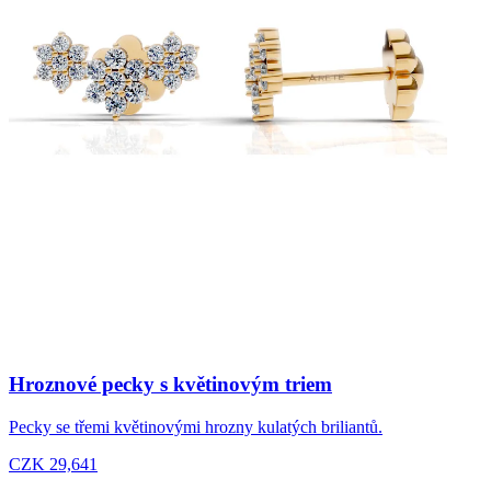
Hroznové pecky s květinovým triem
Pecky se třemi květinovými hrozny kulatých briliantů.
CZK 29,641