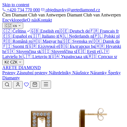
Skip to content
+420 734 770 000
objednavky@aretediamond.cz
Člen Diamant Club van Antwerpen
Diamant Club van Antwerpen
Encyklopedie
O nás
Kontakt
🇨🇿
cs
🇨🇿
Čeština
🇬🇧
English
en
🇩🇪
Deutsch
de
🇫🇷
Français
fr
🇪🇸
Español
es
🇮🇹
Italiano
it
🇳🇱
Nederlands
nl
🇵🇱
Polski
pl
🇷🇴
Română
ro
🇭🇺
Magyar
hu
🇸🇪
Svenska
sv
🇩🇰
Dansk
da
🇫🇮
Suomi
fi
🇬🇷
Ελληνικά
el
🇧🇬
Български
bg
🇭🇷
Hrvatski
hr
🇸🇰
Slovenčina
sk
🇸🇮
Slovenščina
sl
🇪🇪
Eesti
et
🇱🇻
Latviešu
lv
🇱🇹
Lietuvių
lt
🇺🇦
Українська
uk
🇷🇸
Српски
sr
Kč
CZK
ARETE DIAMOND
Prsteny
Zásnubní prsteny
Náhrdelníky
Náušnice
Náramky
Šperky
Diamanty