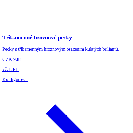
Tříkamenné hroznové pecky
Pecky s tříkamenným hroznovým osazením kulatých briliantů.
CZK 9,841
vč. DPH
Konfigurovat