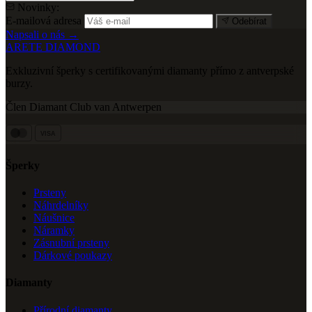
Novinky:
E-mailová adresa
Odebírat
Napsali o nás →
ARETE DIAMOND
Exkluzivní šperky s certifikovanými diamanty přímo z antverpské
burzy.
Člen Diamant Club van Antwerpen
VISA
Šperky
Prsteny
Náhrdelníky
Náušnice
Náramky
Zásnubní prsteny
Dárkové poukazy
Diamanty
Přírodní diamanty