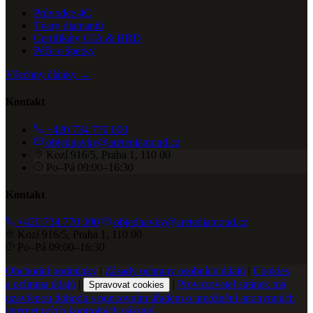
Průvodce 4C
Tvary diamantů
Certifikáty GIA & HRD
Péče o šperky
Všechny články →
Kontakt
+420 734 770 000
objednavky@aretediamond.cz
Kozí 916/5, Praha 1, 110 00
Po–Pá 09:00–16:30
Kontakt
+420 734 770 000
objednavky@aretediamond.cz
Kozí 916/5, Praha 1, 110 00
Po–Pá 09:00–16:30
Obchodní podmínky
|
Zásady ochrany osobních údajů
|
Cookies
a ochrana údajů
|
|
Provozovatel stránek má
Spravovat cookies
uzavřenou dohodu s puncovním úřadem o umožnění anonymních
internetových kontrolních nákupů.