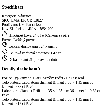
Specifikace
Kategorie
Náušnice
SKU
UMA-ER-CR-33827
Prodáváno jako
Pár (2 ks)
Kov
Žluté zlato 14K
Au 585/1000
Hmotnost kovu
24.85 g
(Celkem za pár)
Povrch
Leštěný povrch
Celkem drahokamů
124 kamenů
Celková karátová hmotnost
1.42 ct
Doba dodání
21 pracovních dnů
Detaily drahokamů
Pozice
Typ kamene
Tvar
Rozměry
Počet / Ct
Zasazení
Tělo prstenu
Laboratorní diamant
Briliant
1.35 × 1.35 mm
36
kamenů
0.38 ct
Pavé
Laboratorní diamant
Briliant
1.35 × 1.35 mm
36 kamenů
· 0.38 ct
Pavé
Tělo prstenu
Laboratorní diamant
Briliant
1.35 × 1.35 mm
16
kamenů
0.17 ct
Pavé