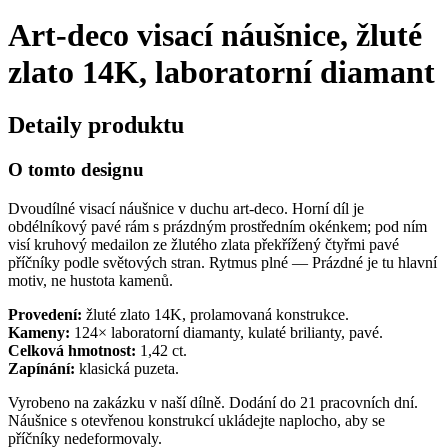
Art-deco visací náušnice, žluté
zlato 14K, laboratorní diamant
Detaily produktu
O tomto designu
Dvoudílné visací náušnice v duchu art-deco. Horní díl je
obdélníkový pavé rám s prázdným prostředním okénkem; pod ním
visí kruhový medailon ze žlutého zlata překřížený čtyřmi pavé
příčníky podle světových stran. Rytmus plné — Prázdné je tu hlavní
motiv, ne hustota kamenů.
Provedení:
žluté zlato 14K, prolamovaná konstrukce.
Kameny:
124× laboratorní diamanty, kulaté brilianty, pavé.
Celková hmotnost:
1,42 ct.
Zapínání:
klasická puzeta.
Vyrobeno na zakázku v naší dílně. Dodání do 21 pracovních dní.
Náušnice s otevřenou konstrukcí ukládejte naplocho, aby se
příčníky nedeformovaly.