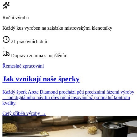
Ruční výroba
Každý kus vyroben na zakázku mistrovskými klenotníky
21 pracovních dnů
·
Doprava zdarma s pojištěním
Řemeslné zpracování
Jak vznikají naše šperky
Každý šperk Arete Diamond prochází pěti precizními fázemi výroby
— od digitálního návrhu přes ruční fasování až po finální kontrolu
kvality.
Celý příběh výroby
→