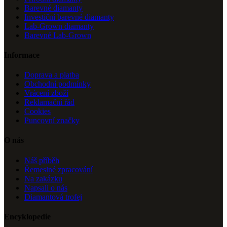
Barevné diamanty
Investiční barevné diamanty
Lab-Grown diamanty
Barevné Lab-Grown
Informace
Doprava a platba
Obchodní podmínky
Vrácení zboží
Reklamační řád
Cookies
Puncovní značky
O nás
Náš příběh
Řemeslné zpracování
Na zakázku
Napsali o nás
Diamantová trofej
Encyklopedie