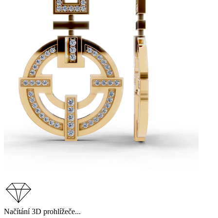
Načítání 3D prohlížeče...