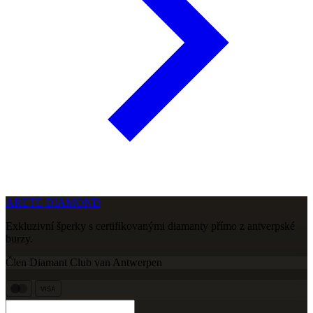
ARETE DIAMOND
Exkluzivní šperky s certifikovanými diamanty přímo z antverpské
burzy.
Člen Diamant Club van Antwerpen
VISA