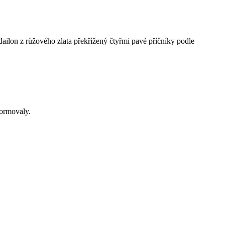
ilon z růžového zlata překřížený čtyřmi pavé příčníky podle
formovaly.