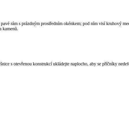
vý pavé rám s prázdným prostředním okénkem; pod ním visí kruhový meda
ta kamenů.
nice s otevřenou konstrukcí ukládejte naplocho, aby se příčníky nede