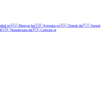
ână
ro
🇭🇺
Magyar
hu
🇸🇪
Svenska
sv
🇩🇰
Dansk
da
🇫🇮
Suomi
lt
🇺🇦
Українська
uk
🇷🇸
Српски
sr