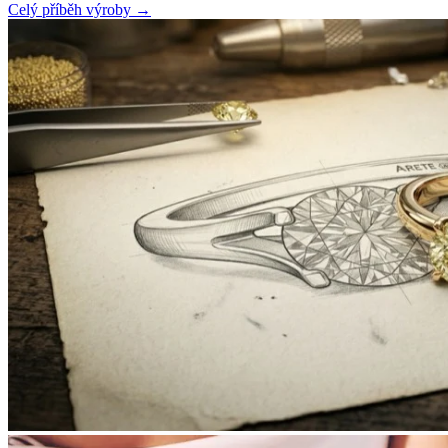
Celý příběh výroby
→