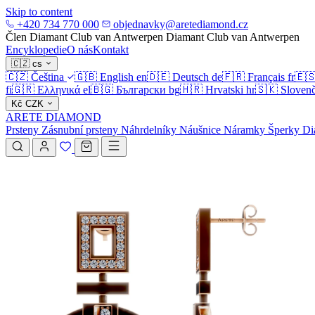
Skip to content
+420 734 770 000
objednavky@aretediamond.cz
Člen Diamant Club van Antwerpen
Diamant Club van Antwerpen
Encyklopedie
O nás
Kontakt
🇨🇿
cs
🇨🇿
Čeština
🇬🇧
English
en
🇩🇪
Deutsch
de
🇫🇷
Français
fr
🇪
fi
🇬🇷
Ελληνικά
el
🇧🇬
Български
bg
🇭🇷
Hrvatski
hr
🇸🇰
Slovenč
Kč
CZK
ARETE DIAMOND
Prsteny
Zásnubní prsteny
Náhrdelníky
Náušnice
Náramky
Šperky
Di