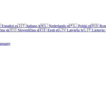

Español
es
🇮🇹
Italiano
it
🇳🇱
Nederlands
nl
🇵🇱
Polski
pl
🇷🇴
Rom
ina
sk
🇸🇮
Slovenščina
sl
🇪🇪
Eesti
et
🇱🇻
Latviešu
lv
🇱🇹
Lietuvių
amanty