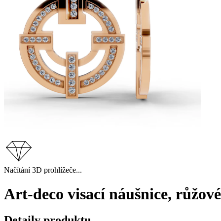
Načítání 3D prohlížeče...
Art-deco visací náušnice, růžov
Detaily produktu