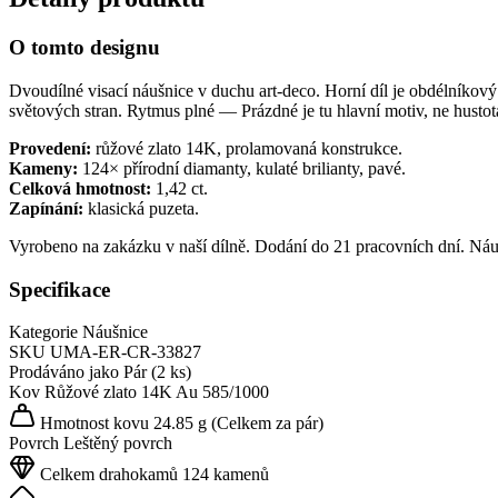
O tomto designu
Dvoudílné visací náušnice v duchu art-deco. Horní díl je obdélníko
světových stran. Rytmus plné — Prázdné je tu hlavní motiv, ne husto
Provedení:
růžové zlato 14K, prolamovaná konstrukce.
Kameny:
124× přírodní diamanty, kulaté brilianty, pavé.
Celková hmotnost:
1,42 ct.
Zapínání:
klasická puzeta.
Vyrobeno na zakázku v naší dílně. Dodání do 21 pracovních dní. Náuš
Specifikace
Kategorie
Náušnice
SKU
UMA-ER-CR-33827
Prodáváno jako
Pár (2 ks)
Kov
Růžové zlato 14K
Au 585/1000
Hmotnost kovu
24.85 g
(Celkem za pár)
Povrch
Leštěný povrch
Celkem drahokamů
124 kamenů