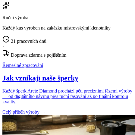
Ruční výroba
Každý kus vyroben na zakázku mistrovskými klenotníky
21 pracovních dnů
·
Doprava zdarma s pojištěním
Řemeslné zpracování
Jak vznikají naše šperky
Každý šperk Arete Diamond prochází pěti precizními fázemi výroby
— od digitálního návrhu přes ruční fasování až po finální kontrolu
kvality.
Celý příběh výroby
→