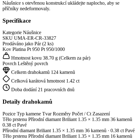
Náušnice s otevřenou konstrukcí ukládejte naplocho, aby se
příčníky nedeformovaly.
Specifikace
Kategorie
Náušnice
SKU
UMA-ER-CR-33827
Prodáváno jako
Pár (2 ks)
Kov
Platina Pt 950
Pt 950/1000
Hmotnost kovu
38.70 g
(Celkem za pár)
Povrch
Leštěný povrch
Celkem drahokamů
124 kamenů
Celková karátová hmotnost
1.42 ct
Doba dodání
21 pracovních dnů
Detaily drahokamů
Pozice
Typ kamene
Tvar
Rozměry
Počet / Ct
Zasazení
Tělo prstenu
Přírodní diamant
Briliant
1.35 × 1.35 mm
36 kamenů
0.38 ct
Pavé
Přírodní diamant
Briliant
1.35 × 1.35 mm
36 kamenů
· 0.38 ct
Pavé
Tělo prstenu
Přírodní diamant
Briliant
1.35 × 1.35 mm
16 kamenů