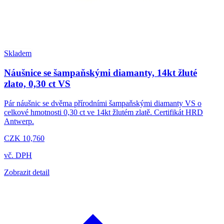
Skladem
Náušnice se šampaňskými diamanty, 14kt žluté
zlato, 0,30 ct VS
Pár náušnic se dvěma přírodními šampaňskými diamanty VS o
celkové hmotnosti 0,30 ct ve 14kt žlutém zlatě. Certifikát HRD
Antwerp.
CZK 10,760
vč. DPH
Zobrazit detail