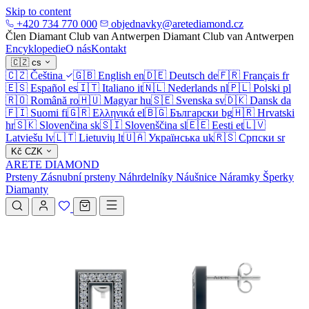
Skip to content
+420 734 770 000
objednavky@aretediamond.cz
Člen Diamant Club van Antwerpen
Diamant Club van Antwerpen
Encyklopedie
O nás
Kontakt
🇨🇿
cs
🇨🇿
Čeština
🇬🇧
English
en
🇩🇪
Deutsch
de
🇫🇷
Français
fr
🇪🇸
Español
es
🇮🇹
Italiano
it
🇳🇱
Nederlands
nl
🇵🇱
Polski
pl
🇷🇴
Română
ro
🇭🇺
Magyar
hu
🇸🇪
Svenska
sv
🇩🇰
Dansk
da
🇫🇮
Suomi
fi
🇬🇷
Ελληνικά
el
🇧🇬
Български
bg
🇭🇷
Hrvatski
hr
🇸🇰
Slovenčina
sk
🇸🇮
Slovenščina
sl
🇪🇪
Eesti
et
🇱🇻
Latviešu
lv
🇱🇹
Lietuvių
lt
🇺🇦
Українська
uk
🇷🇸
Српски
sr
Kč
CZK
ARETE DIAMOND
Prsteny
Zásnubní prsteny
Náhrdelníky
Náušnice
Náramky
Šperky
Diamanty