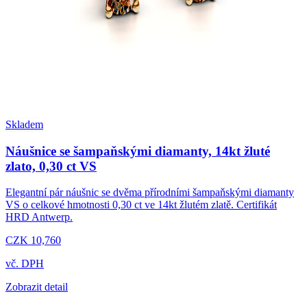
Skladem
Náušnice se šampaňskými diamanty, 14kt žluté
zlato, 0,30 ct VS
Elegantní pár náušnic se dvěma přírodními šampaňskými diamanty
VS o celkové hmotnosti 0,30 ct ve 14kt žlutém zlatě. Certifikát
HRD Antwerp.
CZK 10,760
vč. DPH
Zobrazit detail