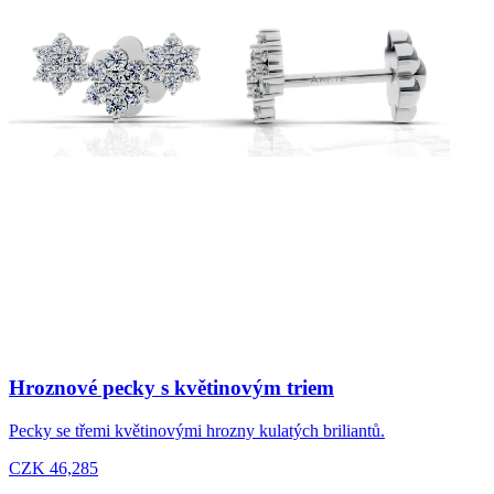
Hroznové pecky s květinovým triem
Pecky se třemi květinovými hrozny kulatých briliantů.
CZK 46,285