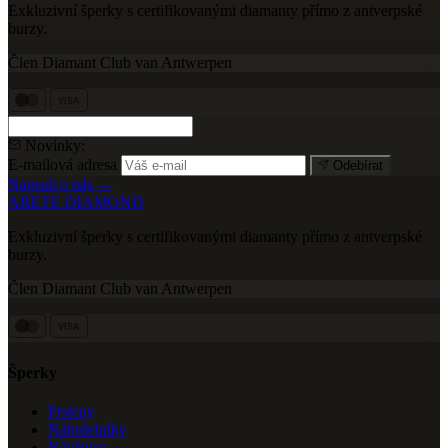
Exkluzivní šperky s certifikovanými diamanty přímo z antverpské
burzy.
Člen Diamant Club van Antwerpen
VISA
Novinky:
E-mailová adresa
Odebírat
Napsali o nás →
ARETE DIAMOND
Exkluzivní šperky s certifikovanými diamanty přímo z antverpské
burzy.
Člen Diamant Club van Antwerpen
VISA
Šperky
Prsteny
Náhrdelníky
Náušnice