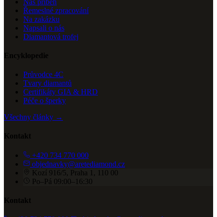
Náš příběh
Řemeslné zpracování
Na zakázku
Napsali o nás
Diamantová trofej
Encyklopedie
Průvodce 4C
Tvary diamantů
Certifikáty GIA & HRD
Péče o šperky
Všechny články →
Kontakt
+420 734 770 000
objednavky@aretediamond.cz
Kozí 916/5, Praha 1, 110 00
Po–Pá 09:00–16:30
Kontakt