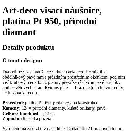
Art-deco visací náušnice,
platina Pt 950, přírodní
diamant
Detaily produktu
O tomto designu
Dvoudílné visací náušnice v duchu art-deco. Horní díl je
obdélníkový pavé rám s prázdným prostředním okénkem; pod ním
visí kruhový medailon z platiny překřížený čtyřmi pavé příčníky
podle světových stran. Rytmus plné — Prázdné je tu hlavní motiv,
ne hustota kamenů.
Provedení:
platina Pt 950, prolamovaná konstrukce.
Kameny:
124× přírodní diamanty, kulaté brilianty, pavé.
Celková hmotnost:
1,42 ct.
Zapínání:
klasická puzeta.
Vyrobeno na zakázku v naší dílně. Dodání do 21 pracovních dní.