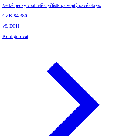
Velké pecky v siluetě čtyřlístku, dvojitý pavé obrys.
CZK 84,380
vč. DPH
Konfigurovat