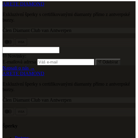
ARETE DIAMOND
Exkluzivní šperky s certifikovanými diamanty přímo z antverpské
burzy.
Člen Diamant Club van Antwerpen
VISA
Novinky:
E-mailová adresa
Odebírat
Napsali o nás →
ARETE DIAMOND
Exkluzivní šperky s certifikovanými diamanty přímo z antverpské
burzy.
Člen Diamant Club van Antwerpen
VISA
Šperky
Prsteny