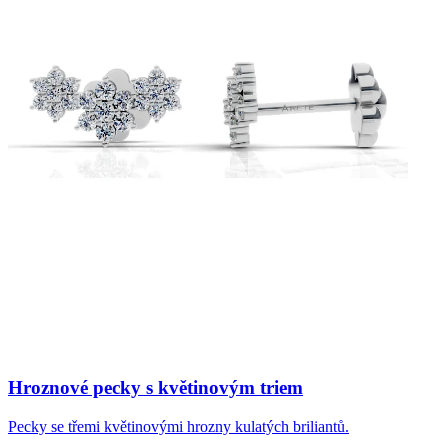
Hroznové pecky s květinovým triem
Pecky se třemi květinovými hrozny kulatých briliantů.