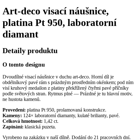
Art-deco visací náušnice,
platina Pt 950, laboratorní
diamant
Detaily produktu
O tomto designu
Dvoudílné visací náušnice v duchu art-deco. Horní díl je
obdélníkový pavé rám s prázdným prostředním okénkem; pod ním
visí kruhový medailon z platiny překřížený čtyřmi pavé příčníky
podle světových stran. Rytmus plné — Prázdné je tu hlavní motiv,
ne hustota kamenů.
Provedení:
platina Pt 950, prolamovaná konstrukce.
Kameny:
124× laboratorní diamanty, kulaté brilianty, pavé.
Celková hmotnost:
1,42 ct.
Zapínání:
klasická puzeta.
Vyrobeno na zakázku v naší dílně. Dodání do 21 pracovních dní.