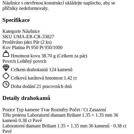
Náušnice s otevřenou konstrukcí ukládejte naplocho, aby se
příčníky nedeformovaly.
Specifikace
Kategorie
Náušnice
SKU
UMA-ER-CR-33827
Prodáváno jako
Pár (2 ks)
Kov
Platina Pt 950
Pt 950/1000
Hmotnost kovu
38.70 g
(Celkem za pár)
Povrch
Leštěný povrch
Celkem drahokamů
124 kamenů
Celková karátová hmotnost
1.42 ct
Doba dodání
21 pracovních dnů
Detaily drahokamů
Pozice
Typ kamene
Tvar
Rozměry
Počet / Ct
Zasazení
Tělo prstenu
Laboratorní diamant
Briliant
1.35 × 1.35 mm
36
kamenů
0.38 ct
Pavé
Laboratorní diamant
Briliant
1.35 × 1.35 mm
36 kamenů
· 0.38 ct
Pavé