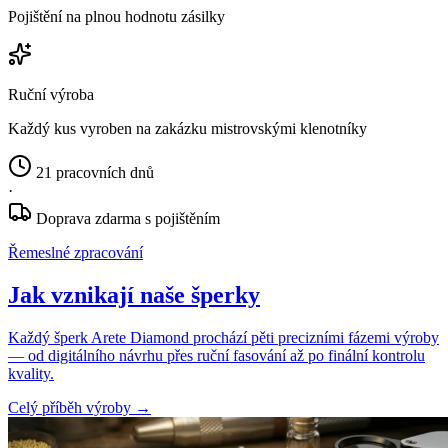
Pojištění na plnou hodnotu zásilky
Ruční výroba
Každý kus vyroben na zakázku mistrovskými klenotníky
21 pracovních dnů
·
Doprava zdarma s pojištěním
Řemeslné zpracování
Jak vznikají naše šperky
Každý šperk Arete Diamond prochází pěti precizními fázemi výroby
— od digitálního návrhu přes ruční fasování až po finální kontrolu
kvality.
Celý příběh výroby
→