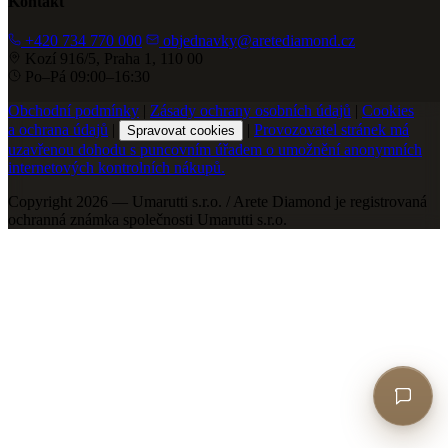
Kontakt
+420 734 770 000
objednavky@aretediamond.cz
Kozí 916/5, Praha 1, 110 00
Po–Pá 09:00–16:30
Obchodní podmínky
|
Zásady ochrany osobních údajů
|
Cookies
a ochrana údajů
|
|
Provozovatel stránek má
Spravovat cookies
uzavřenou dohodu s puncovním úřadem o umožnění anonymních
internetových kontrolních nákupů.
Copyright 2026 — Umarutti s.r.o. / Arete Diamond je registrovaná
ochranná známka společnosti Umarutti s.r.o.