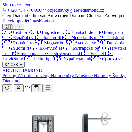
Skip to content
+420 734 770 000
objednavky@aretediamond.cz
Člen Diamant Club van Antwerpen
Diamant Club van Antwerpen
Encyklopedie
O nás
Kontakt
🇨🇿
cs
🇨🇿
Čeština
🇬🇧
English
en
🇩🇪
Deutsch
de
🇫🇷
Français
fr
🇪🇸
Español
es
🇮🇹
Italiano
it
🇳🇱
Nederlands
nl
🇵🇱
Polski
pl
🇷🇴
Română
ro
🇭🇺
Magyar
hu
🇸🇪
Svenska
sv
🇩🇰
Dansk
da
🇫🇮
Suomi
fi
🇬🇷
Ελληνικά
el
🇧🇬
Български
bg
🇭🇷
Hrvatski
hr
🇸🇰
Slovenčina
sk
🇸🇮
Slovenščina
sl
🇪🇪
Eesti
et
🇱🇻
Latviešu
lv
🇱🇹
Lietuvių
lt
🇺🇦
Українська
uk
🇷🇸
Српски
sr
Kč
CZK
ARETE DIAMOND
Prsteny
Zásnubní prsteny
Náhrdelníky
Náušnice
Náramky
Šperky
Diamanty