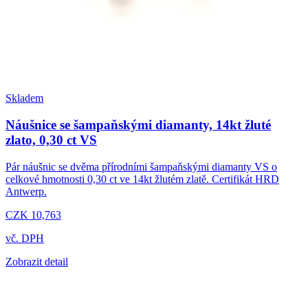
Skladem
Náušnice se šampaňskými diamanty, 14kt žluté
zlato, 0,30 ct VS
Pár náušnic se dvěma přírodními šampaňskými diamanty VS o
celkové hmotnosti 0,30 ct ve 14kt žlutém zlatě. Certifikát HRD
Antwerp.
CZK 10,763
vč. DPH
Zobrazit detail