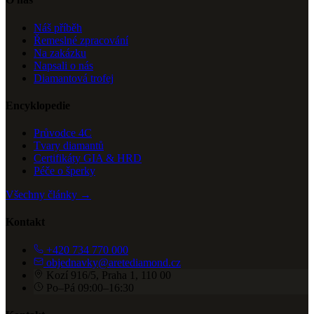
Náš příběh
Řemeslné zpracování
Na zakázku
Napsali o nás
Diamantová trofej
Encyklopedie
Průvodce 4C
Tvary diamantů
Certifikáty GIA & HRD
Péče o šperky
Všechny články →
Kontakt
+420 734 770 000
objednavky@aretediamond.cz
Kozí 916/5, Praha 1, 110 00
Po–Pá 09:00–16:30