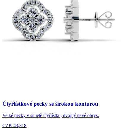
Čtyřlístkové pecky se širokou konturou
Velké pecky v siluetě čtyřlístku, dvojitý pavé obrys.
CZK 43,818