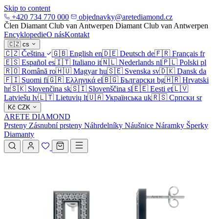
Skip to content
+420 734 770 000
objednavky@aretediamond.cz
Člen Diamant Club van Antwerpen
Diamant Club van Antwerpen
Encyklopedie
O nás
Kontakt
🇨🇿
cs
🇨🇿
Čeština
🇬🇧
English
en
🇩🇪
Deutsch
de
🇫🇷
Français
fr
🇪🇸
Español
es
🇮🇹
Italiano
it
🇳🇱
Nederlands
nl
🇵🇱
Polski
pl
🇷🇴
Română
ro
🇭🇺
Magyar
hu
🇸🇪
Svenska
sv
🇩🇰
Dansk
da
🇫🇮
Suomi
fi
🇬🇷
Ελληνικά
el
🇧🇬
Български
bg
🇭🇷
Hrvatski
hr
🇸🇰
Slovenčina
sk
🇸🇮
Slovenščina
sl
🇪🇪
Eesti
et
🇱🇻
Latviešu
lv
🇱🇹
Lietuvių
lt
🇺🇦
Українська
uk
🇷🇸
Српски
sr
Kč
CZK
ARETE DIAMOND
Prsteny
Zásnubní prsteny
Náhrdelníky
Náušnice
Náramky
Šperky
Diamanty