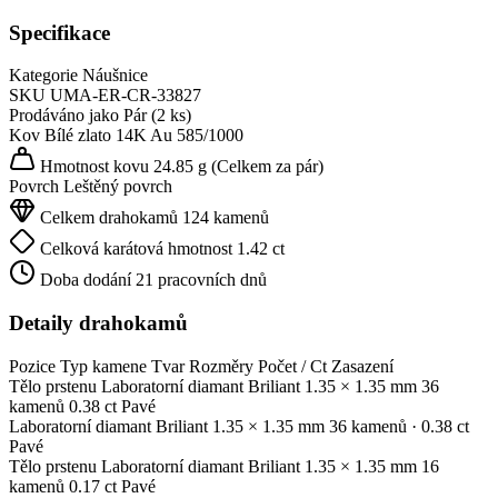
Specifikace
Kategorie
Náušnice
SKU
UMA-ER-CR-33827
Prodáváno jako
Pár (2 ks)
Kov
Bílé zlato 14K
Au 585/1000
Hmotnost kovu
24.85 g
(Celkem za pár)
Povrch
Leštěný povrch
Celkem drahokamů
124 kamenů
Celková karátová hmotnost
1.42 ct
Doba dodání
21 pracovních dnů
Detaily drahokamů
Pozice
Typ kamene
Tvar
Rozměry
Počet / Ct
Zasazení
Tělo prstenu
Laboratorní diamant
Briliant
1.35 × 1.35 mm
36
kamenů
0.38 ct
Pavé
Laboratorní diamant
Briliant
1.35 × 1.35 mm
36 kamenů
· 0.38 ct
Pavé
Tělo prstenu
Laboratorní diamant
Briliant
1.35 × 1.35 mm
16
kamenů
0.17 ct
Pavé