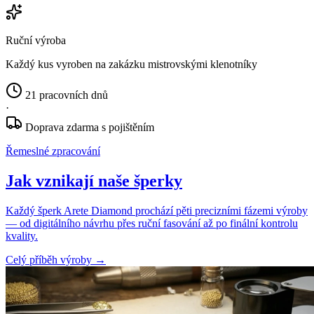
Ruční výroba
Každý kus vyroben na zakázku mistrovskými klenotníky
21 pracovních dnů
·
Doprava zdarma s pojištěním
Řemeslné zpracování
Jak vznikají naše šperky
Každý šperk Arete Diamond prochází pěti precizními fázemi výroby
— od digitálního návrhu přes ruční fasování až po finální kontrolu
kvality.
Celý příběh výroby
→