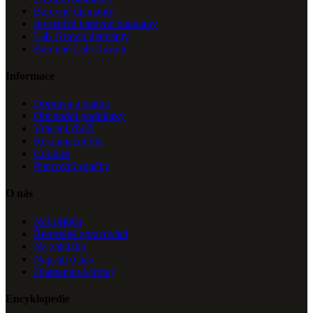
Barevné diamanty
Investiční barevné diamanty
Lab-Grown diamanty
Barevné Lab-Grown
Informace
Doprava a platba
Obchodní podmínky
Vrácení zboží
Reklamační řád
Cookies
Puncovní značky
O nás
Náš příběh
Řemeslné zpracování
Na zakázku
Napsali o nás
Diamantová trofej
Encyklopedie