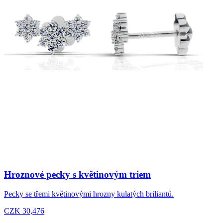
Hroznové pecky s květinovým triem
Pecky se třemi květinovými hrozny kulatých briliantů.
CZK 30,476