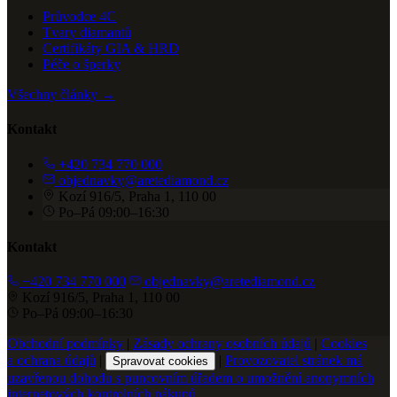
Průvodce 4C
Tvary diamantů
Certifikáty GIA & HRD
Péče o šperky
Všechny články →
Kontakt
+420 734 770 000
objednavky@aretediamond.cz
Kozí 916/5, Praha 1, 110 00
Po–Pá 09:00–16:30
Kontakt
+420 734 770 000
objednavky@aretediamond.cz
Kozí 916/5, Praha 1, 110 00
Po–Pá 09:00–16:30
Obchodní podmínky
|
Zásady ochrany osobních údajů
|
Cookies
a ochrana údajů
|
|
Provozovatel stránek má
Spravovat cookies
uzavřenou dohodu s puncovním úřadem o umožnění anonymních
internetových kontrolních nákupů.