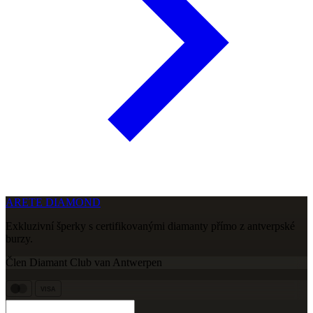
ARETE DIAMOND
Exkluzivní šperky s certifikovanými diamanty přímo z antverpské
burzy.
Člen Diamant Club van Antwerpen
VISA