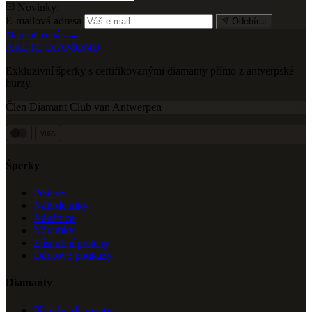
Novinky:
E-mailová adresa
Odebírat
Napsali o nás →
ARETE DIAMOND
Exkluzivní šperky s certifikovanými diamanty přímo z antverpské
burzy.
Člen Diamant Club van Antwerpen
VISA
Šperky
Prsteny
Náhrdelníky
Náušnice
Náramky
Zásnubní prsteny
Dárkové poukazy
Diamanty
Přírodní diamanty