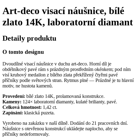
Art-deco visací náušnice, bílé
zlato 14K, laboratorní diamant
Detaily produktu
O tomto designu
Dvoudílné visací náušnice v duchu art-deco. Horní díl je
obdélníkový pavé rám s prázdným prostředním okénkem; pod ním
visí kruhový medailon z bílého zlata překřížený čtyřmi pavé
příčníky podle světových stran. Rytmus plné — Prázdné je tu hlavní
motiv, ne hustota kamenů.
Provedení:
bílé zlato 14K, prolamovaná konstrukce.
Kameny:
124× laboratorní diamanty, kulaté brilianty, pavé.
Celková hmotnost:
1,42 ct.
Zapínání:
klasická puzeta.
Vyrobeno na zakázku v naší dílně. Dodání do 21 pracovních dní.
Náušnice s otevřenou konstrukcí ukládejte naplocho, aby se
příčníky nedeformovaly.