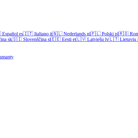

Español
es
🇮🇹
Italiano
it
🇳🇱
Nederlands
nl
🇵🇱
Polski
pl
🇷🇴
Rom
ina
sk
🇸🇮
Slovenščina
sl
🇪🇪
Eesti
et
🇱🇻
Latviešu
lv
🇱🇹
Lietuvių
amanty