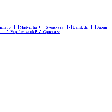
ână
ro
🇭🇺
Magyar
hu
🇸🇪
Svenska
sv
🇩🇰
Dansk
da
🇫🇮
Suomi
lt
🇺🇦
Українська
uk
🇷🇸
Српски
sr