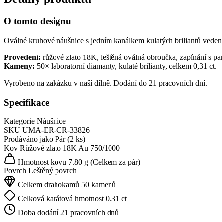
O tomto designu
Oválné kruhové náušnice s jedním kanálkem kulatých briliantů vedený
Provedení:
růžové zlato 18K, leštěná oválná obroučka, zapínání s pa
Kameny:
50× laboratorní diamanty, kulaté brilianty, celkem 0,31 ct.
Vyrobeno na zakázku v naší dílně. Dodání do 21 pracovních dní.
Specifikace
Kategorie
Náušnice
SKU
UMA-ER-CR-33826
Prodáváno jako
Pár (2 ks)
Kov
Růžové zlato 18K
Au 750/1000
Hmotnost kovu
7.80 g
(Celkem za pár)
Povrch
Leštěný povrch
Celkem drahokamů
50 kamenů
Celková karátová hmotnost
0.31 ct
Doba dodání
21 pracovních dnů