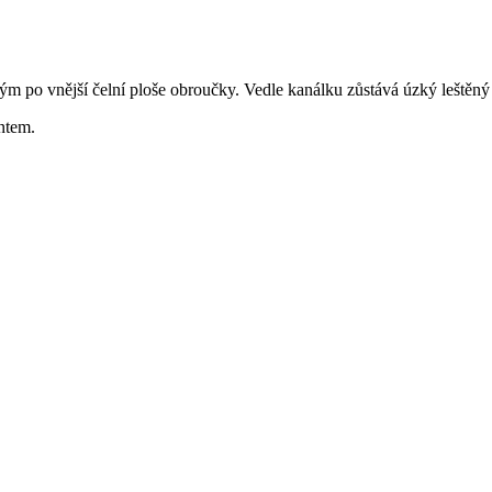
m po vnější čelní ploše obroučky. Vedle kanálku zůstává úzký leštěný
ntem.