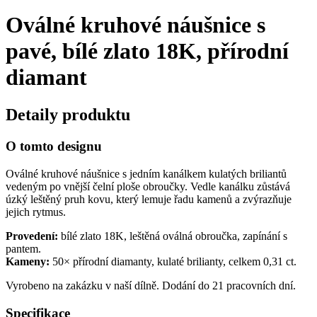
Oválné kruhové náušnice s
pavé, bílé zlato 18K, přírodní
diamant
Detaily produktu
O tomto designu
Oválné kruhové náušnice s jedním kanálkem kulatých briliantů
vedeným po vnější čelní ploše obroučky. Vedle kanálku zůstává
úzký leštěný pruh kovu, který lemuje řadu kamenů a zvýrazňuje
jejich rytmus.
Provedení:
bílé zlato 18K, leštěná oválná obroučka, zapínání s
pantem.
Kameny:
50× přírodní diamanty, kulaté brilianty, celkem 0,31 ct.
Vyrobeno na zakázku v naší dílně. Dodání do 21 pracovních dní.
Specifikace