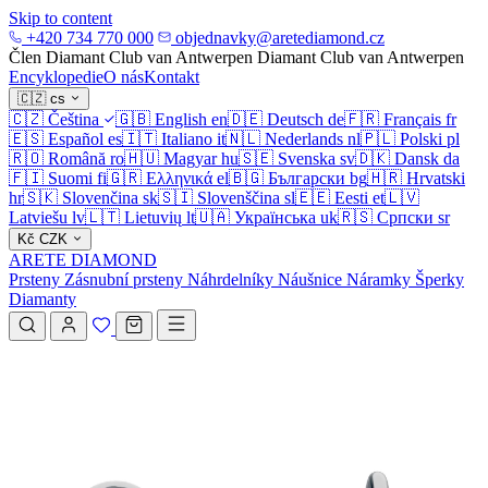
Skip to content
+420 734 770 000
objednavky@aretediamond.cz
Člen Diamant Club van Antwerpen
Diamant Club van Antwerpen
Encyklopedie
O nás
Kontakt
🇨🇿
cs
🇨🇿
Čeština
🇬🇧
English
en
🇩🇪
Deutsch
de
🇫🇷
Français
fr
🇪🇸
Español
es
🇮🇹
Italiano
it
🇳🇱
Nederlands
nl
🇵🇱
Polski
pl
🇷🇴
Română
ro
🇭🇺
Magyar
hu
🇸🇪
Svenska
sv
🇩🇰
Dansk
da
🇫🇮
Suomi
fi
🇬🇷
Ελληνικά
el
🇧🇬
Български
bg
🇭🇷
Hrvatski
hr
🇸🇰
Slovenčina
sk
🇸🇮
Slovenščina
sl
🇪🇪
Eesti
et
🇱🇻
Latviešu
lv
🇱🇹
Lietuvių
lt
🇺🇦
Українська
uk
🇷🇸
Српски
sr
Kč
CZK
ARETE DIAMOND
Prsteny
Zásnubní prsteny
Náhrdelníky
Náušnice
Náramky
Šperky
Diamanty