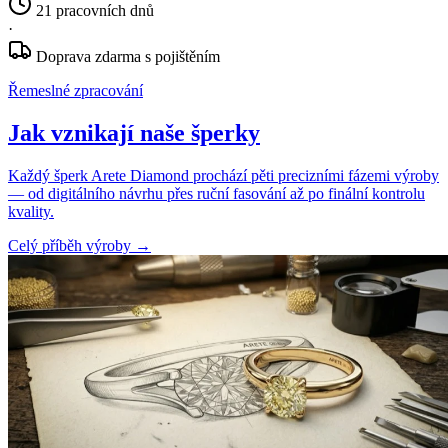
21 pracovních dnů
·
Doprava zdarma s pojištěním
Řemeslné zpracování
Jak vznikají naše šperky
Každý šperk Arete Diamond prochází pěti precizními fázemi výroby
— od digitálního návrhu přes ruční fasování až po finální kontrolu
kvality.
Celý příběh výroby
→