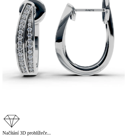
Načítání 3D prohlížeče...