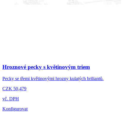
Hroznové pecky s květinovým triem
Pecky se třemi květinovými hrozny kulatých briliantů.
CZK 50,479
vč. DPH
Konfigurovat