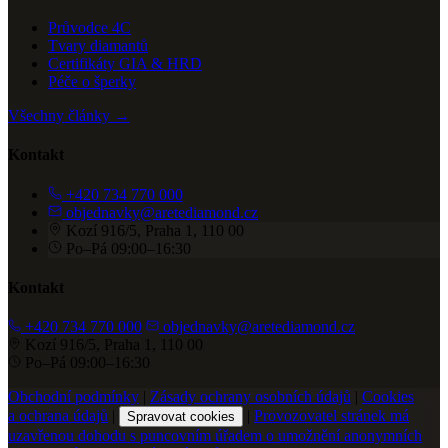
Průvodce 4C
Tvary diamantů
Certifikáty GIA & HRD
Péče o šperky
Všechny články →
Kontakt
+420 734 770 000
objednavky@aretediamond.cz
Kozí 916/5, Praha 1, 110 00
Po–Pá 09:00–16:30
Kontakt
+420 734 770 000
objednavky@aretediamond.cz
Kozí 916/5, Praha 1, 110 00
Po–Pá 09:00–16:30
Obchodní podmínky
|
Zásady ochrany osobních údajů
|
Cookies
a ochrana údajů
|
|
Provozovatel stránek má
Spravovat cookies
uzavřenou dohodu s puncovním úřadem o umožnění anonymních