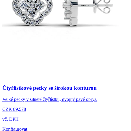
Čtyřlístkové pecky se širokou konturou
Velké pecky v siluetě čtyřlístku, dvojitý pavé obrys.
CZK 89,578
vč. DPH
Konfigurovat