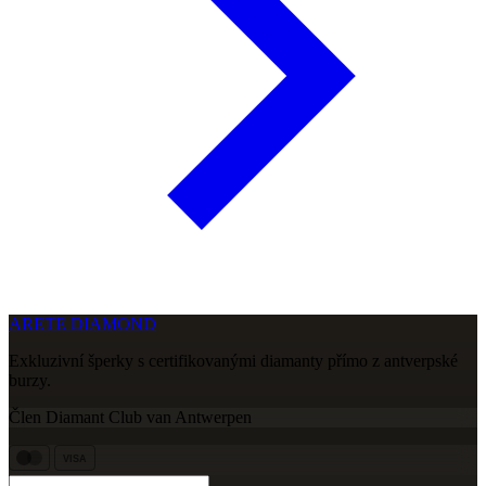
ARETE DIAMOND
Exkluzivní šperky s certifikovanými diamanty přímo z antverpské
burzy.
Člen Diamant Club van Antwerpen
VISA