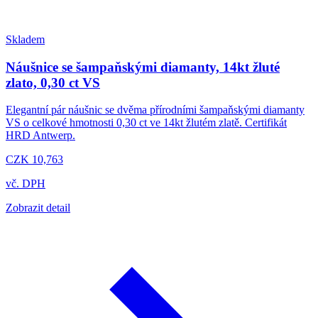
Skladem
Náušnice se šampaňskými diamanty, 14kt žluté
zlato, 0,30 ct VS
Elegantní pár náušnic se dvěma přírodními šampaňskými diamanty
VS o celkové hmotnosti 0,30 ct ve 14kt žlutém zlatě. Certifikát
HRD Antwerp.
CZK 10,763
vč. DPH
Zobrazit detail