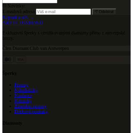
Novinky:
E-mailová adresa
Odebírat
Napsali o nás →
ARETE DIAMOND
Exkluzivní šperky s certifikovanými diamanty přímo z antverpské
burzy.
Člen Diamant Club van Antwerpen
VISA
Šperky
Prsteny
Náhrdelníky
Náušnice
Náramky
Zásnubní prsteny
Dárkové poukazy
Diamanty