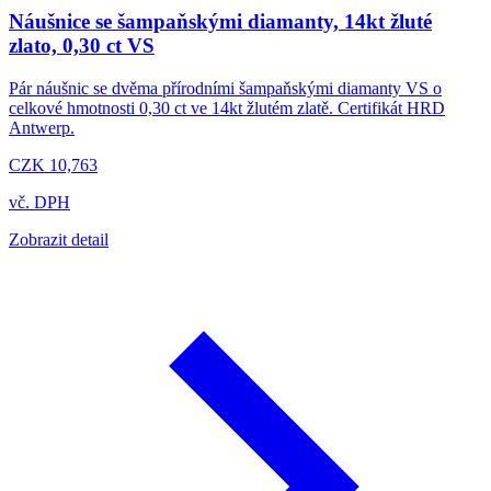
Náušnice se šampaňskými diamanty, 14kt žluté
zlato, 0,30 ct VS
Pár náušnic se dvěma přírodními šampaňskými diamanty VS o
celkové hmotnosti 0,30 ct ve 14kt žlutém zlatě. Certifikát HRD
Antwerp.
CZK 10,763
vč. DPH
Zobrazit detail