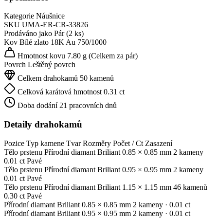
Kategorie
Náušnice
SKU
UMA-ER-CR-33826
Prodáváno jako
Pár (2 ks)
Kov
Bílé zlato 18K
Au 750/1000
Hmotnost kovu
7.80 g
(Celkem za pár)
Povrch
Leštěný povrch
Celkem drahokamů
50 kamenů
Celková karátová hmotnost
0.31 ct
Doba dodání
21 pracovních dnů
Detaily drahokamů
Pozice
Typ kamene
Tvar
Rozměry
Počet / Ct
Zasazení
Tělo prstenu
Přírodní diamant
Briliant
0.85 × 0.85 mm
2 kameny
0.01 ct
Pavé
Tělo prstenu
Přírodní diamant
Briliant
0.95 × 0.95 mm
2 kameny
0.01 ct
Pavé
Tělo prstenu
Přírodní diamant
Briliant
1.15 × 1.15 mm
46 kamenů
0.30 ct
Pavé
Přírodní diamant
Briliant
0.85 × 0.85 mm
2 kameny
· 0.01 ct
Přírodní diamant
Briliant
0.95 × 0.95 mm
2 kameny
· 0.01 ct