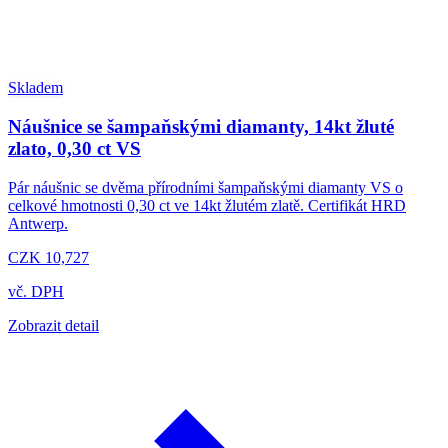
Skladem
Náušnice se šampaňskými diamanty, 14kt žluté
zlato, 0,30 ct VS
Pár náušnic se dvěma přírodními šampaňskými diamanty VS o
celkové hmotnosti 0,30 ct ve 14kt žlutém zlatě. Certifikát HRD
Antwerp.
CZK 10,727
vč. DPH
Zobrazit detail