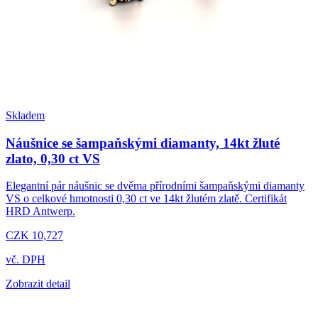
Skladem
Náušnice se šampaňskými diamanty, 14kt žluté
zlato, 0,30 ct VS
Elegantní pár náušnic se dvěma přírodními šampaňskými diamanty
VS o celkové hmotnosti 0,30 ct ve 14kt žlutém zlatě. Certifikát
HRD Antwerp.
CZK 10,727
vč. DPH
Zobrazit detail