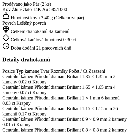
Prodáváno jako
Pár (2 ks)
Kov
Žluté zlato 14K
Au 585/1000
Hmotnost kovu
3.40 g
(Celkem za pár)
Povrch
Leštěný povrch
Celkem drahokamů
42 kamenů
Celková karátová hmotnost
0.30 ct
Doba dodání
21 pracovních dnů
Detaily drahokamů
Pozice
Typ kamene
Tvar
Rozměry
Počet / Ct
Zasazení
Centrální kámen
Přírodní diamant
Briliant
1.35 × 1.35 mm
2
kameny
0.02 ct
Krapny
Centrální kámen
Přírodní diamant
Briliant
1.65 × 1.65 mm
4
kameny
0.07 ct
Krapny
Centrální kámen
Přírodní diamant
Briliant
1 × 1 mm
6 kamenů
0.03 ct
Krapny
Centrální kámen
Přírodní diamant
Briliant
1.15 × 1.15 mm
26
kamenů
0.17 ct
Krapny
Centrální kámen
Přírodní diamant
Briliant
0.9 × 0.9 mm
2 kameny
0.01 ct
Krapny
Centrální kámen
Přírodní diamant
Briliant
0.8 × 0.8 mm
2 kameny