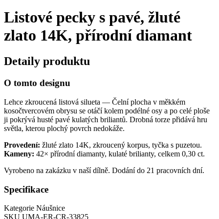
Listové pecky s pavé, žluté
zlato 14K, přírodní diamant
Detaily produktu
O tomto designu
Lehce zkroucená listová silueta — Čelní plocha v měkkém
kosočtvercovém obrysu se otáčí kolem podélné osy a po celé ploše
ji pokrývá husté pavé kulatých briliantů. Drobná torze přidává hru
světla, kterou plochý povrch nedokáže.
Provedení:
žluté zlato 14K, zkroucený korpus, tyčka s puzetou.
Kameny:
42× přírodní diamanty, kulaté brilianty, celkem 0,30 ct.
Vyrobeno na zakázku v naší dílně. Dodání do 21 pracovních dní.
Specifikace
Kategorie
Náušnice
SKU
UMA-ER-CR-33825