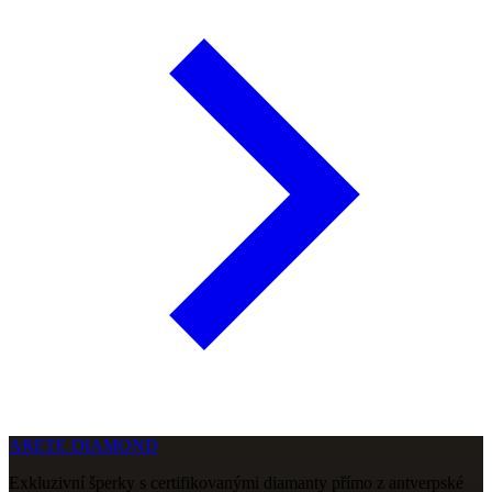
ARETE DIAMOND
Exkluzivní šperky s certifikovanými diamanty přímo z antverpské