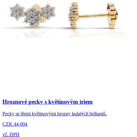
Hroznové pecky s květinovým triem
Pecky se třemi květinovými hrozny kulatých briliantů.
CZK 44,004
vč. DPH