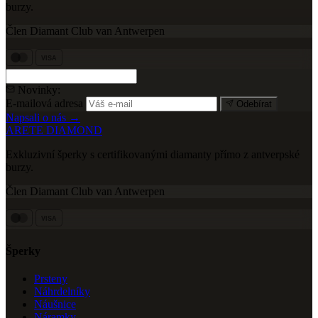
burzy.
Člen Diamant Club van Antwerpen
VISA
Novinky:
E-mailová adresa
Odebírat
Napsali o nás →
ARETE DIAMOND
Exkluzivní šperky s certifikovanými diamanty přímo z antverpské
burzy.
Člen Diamant Club van Antwerpen
VISA
Šperky
Prsteny
Náhrdelníky
Náušnice
Náramky