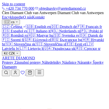
Skip to content
+420 734 770 000
objednavky@aretediamond.cz
Člen Diamant Club van Antwerpen
Diamant Club van Antwerpen
Encyklopedie
O nás
Kontakt
🇨🇿
cs
🇨🇿
Čeština
🇬🇧
English
en
🇩🇪
Deutsch
de
🇫🇷
Français
fr
🇪🇸
Español
es
🇮🇹
Italiano
it
🇳🇱
Nederlands
nl
🇵🇱
Polski
pl
🇷🇴
Română
ro
🇭🇺
Magyar
hu
🇸🇪
Svenska
sv
🇩🇰
Dansk
da
🇫🇮
Suomi
fi
🇬🇷
Ελληνικά
el
🇧🇬
Български
bg
🇭🇷
Hrvatski
hr
🇸🇰
Slovenčina
sk
🇸🇮
Slovenščina
sl
🇪🇪
Eesti
et
🇱🇻
Latviešu
lv
🇱🇹
Lietuvių
lt
🇺🇦
Українська
uk
🇷🇸
Српски
sr
Kč
CZK
ARETE DIAMOND
Prsteny
Zásnubní prsteny
Náhrdelníky
Náušnice
Náramky
Šperky
Diamanty