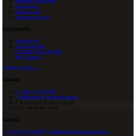
Řemeslné zpracování
Na zakázku
Napsali o nás
Diamantová trofej
Encyklopedie
Průvodce 4C
Tvary diamantů
Certifikáty GIA & HRD
Péče o šperky
Všechny články →
Kontakt
+420 734 770 000
objednavky@aretediamond.cz
Kozí 916/5, Praha 1, 110 00
Po–Pá 09:00–16:30
Kontakt
+420 734 770 000
objednavky@aretediamond.cz