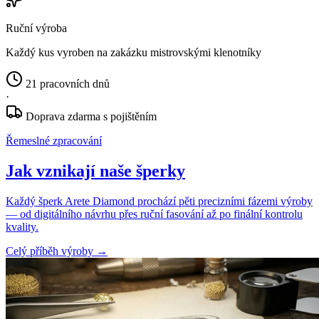
Ruční výroba
Každý kus vyroben na zakázku mistrovskými klenotníky
21 pracovních dnů
·
Doprava zdarma s pojištěním
Řemeslné zpracování
Jak vznikají naše šperky
Každý šperk Arete Diamond prochází pěti precizními fázemi výroby
— od digitálního návrhu přes ruční fasování až po finální kontrolu
kvality.
Celý příběh výroby
→