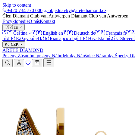
Skip to content
+420 734 770 000
objednavky@aretediamond.cz
Člen Diamant Club van Antwerpen
Diamant Club van Antwerpen
Encyklopedie
O nás
Kontakt
🇨🇿
cs
🇨🇿
Čeština
🇬🇧
English
en
🇩🇪
Deutsch
de
🇫🇷
Français
fr
🇪
fi
🇬🇷
Ελληνικά
el
🇧🇬
Български
bg
🇭🇷
Hrvatski
hr
🇸🇰
Slovenč
Kč
CZK
ARETE DIAMOND
Prsteny
Zásnubní prsteny
Náhrdelníky
Náušnice
Náramky
Šperky
Di