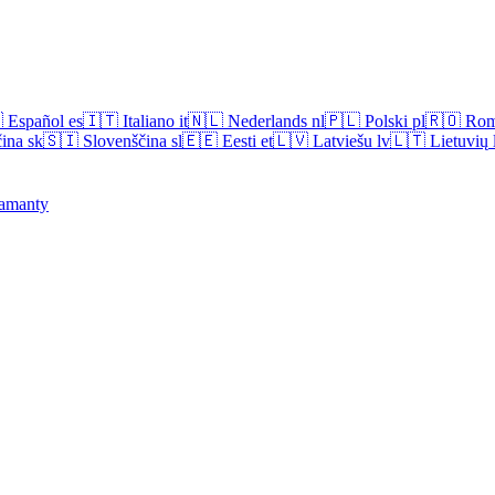

Español
es
🇮🇹
Italiano
it
🇳🇱
Nederlands
nl
🇵🇱
Polski
pl
🇷🇴
Rom
ina
sk
🇸🇮
Slovenščina
sl
🇪🇪
Eesti
et
🇱🇻
Latviešu
lv
🇱🇹
Lietuvių
amanty