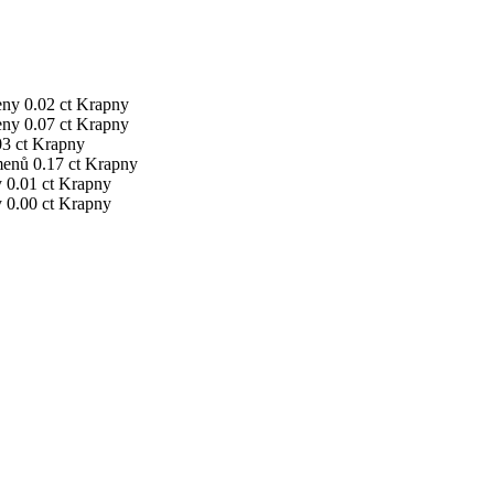
eny
0.02 ct
Krapny
eny
0.07 ct
Krapny
03 ct
Krapny
menů
0.17 ct
Krapny
y
0.01 ct
Krapny
y
0.00 ct
Krapny