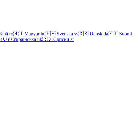
ână
ro
🇭🇺
Magyar
hu
🇸🇪
Svenska
sv
🇩🇰
Dansk
da
🇫🇮
Suomi
lt
🇺🇦
Українська
uk
🇷🇸
Српски
sr