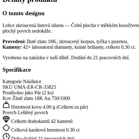
O tomto designu
Lehce zkroucená listová silueta — Čelní plocha v měkkém kosočtvercov
plochý povrch nedokáže.
Provedení:
žluté zlato 18K, zkroucený korpus, tyčka s puzetou.
Kameny:
42× laboratorní diamanty, kulaté brilianty, celkem 0,30 ct.
Vyrobeno na zakázku v naší dílně. Dodání do 21 pracovních dní.
Specifikace
Kategorie
Náušnice
SKU
UMA-ER-CR-33825
Prodáváno jako
Pár (2 ks)
Kov
Žluté zlato 18K
Au 750/1000
Hmotnost kovu
4.00 g
(Celkem za pár)
Povrch
Leštěný povrch
Celkem drahokamů
42 kamenů
Celková karátová hmotnost
0.30 ct
Doba dodání
21 pracovních dnů