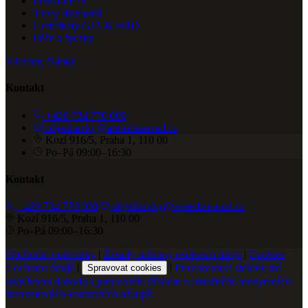
Průvodce 4C
Tvary diamantů
Certifikáty GIA & HRD
Péče o šperky
Všechny články →
Kontakt
+420 734 770 000
objednavky@aretediamond.cz
Kozí 916/5, Praha 1, 110 00
Po–Pá 09:00–16:30
Kontakt
+420 734 770 000
objednavky@aretediamond.cz
Kozí 916/5, Praha 1, 110 00
Po–Pá 09:00–16:30
Obchodní podmínky
|
Zásady ochrany osobních údajů
|
Cookies
a ochrana údajů
|
|
Provozovatel stránek má
Spravovat cookies
uzavřenou dohodu s puncovním úřadem o umožnění anonymních
internetových kontrolních nákupů.