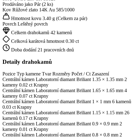
Prodáváno jako
Pár (2 ks)
Kov
Růžové zlato 14K
Au 585/1000
Hmotnost kovu
3.40 g
(Celkem za pár)
Povrch
Leštěný povrch
Celkem drahokamů
42 kamenů
Celková karátová hmotnost
0.30 ct
Doba dodání
21 pracovních dnů
Detaily drahokamů
Pozice
Typ kamene
Tvar
Rozměry
Počet / Ct
Zasazení
Centrální kámen
Laboratorní diamant
Briliant
1.35 × 1.35 mm
2
kameny
0.02 ct
Krapny
Centrální kámen
Laboratorní diamant
Briliant
1.65 × 1.65 mm
4
kameny
0.07 ct
Krapny
Centrální kámen
Laboratorní diamant
Briliant
1 × 1 mm
6 kamenů
0.03 ct
Krapny
Centrální kámen
Laboratorní diamant
Briliant
1.15 × 1.15 mm
26
kamenů
0.17 ct
Krapny
Centrální kámen
Laboratorní diamant
Briliant
0.9 × 0.9 mm
2
kameny
0.01 ct
Krapny
Centrální kámen
Laboratorní diamant
Briliant
0.8 × 0.8 mm
2