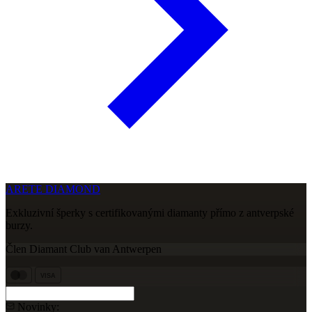
ARETE DIAMOND
Exkluzivní šperky s certifikovanými diamanty přímo z antverpské
burzy.
Člen Diamant Club van Antwerpen
VISA
Novinky: