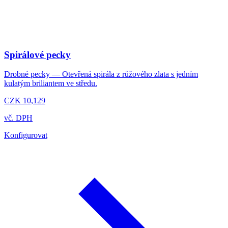
Spirálové pecky
Drobné pecky — Otevřená spirála z růžového zlata s jedním
kulatým briliantem ve středu.
CZK 10,129
vč. DPH
Konfigurovat