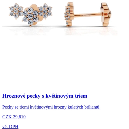
Hroznové pecky s květinovým triem
Pecky se třemi květinovými hrozny kulatých briliantů.
CZK 29,610
vč. DPH