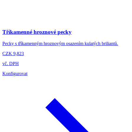
Tříkamenné hroznové pecky
Pecky s tříkamenným hroznovým osazením kulatých briliantů.
CZK 9,823
vč. DPH
Konfigurovat