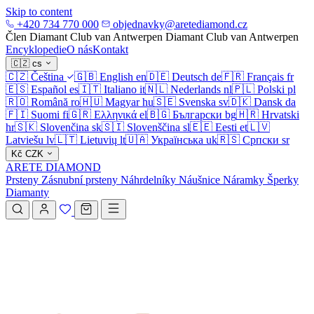
Skip to content
+420 734 770 000
objednavky@aretediamond.cz
Člen Diamant Club van Antwerpen
Diamant Club van Antwerpen
Encyklopedie
O nás
Kontakt
🇨🇿
cs
🇨🇿
Čeština
🇬🇧
English
en
🇩🇪
Deutsch
de
🇫🇷
Français
fr
🇪🇸
Español
es
🇮🇹
Italiano
it
🇳🇱
Nederlands
nl
🇵🇱
Polski
pl
🇷🇴
Română
ro
🇭🇺
Magyar
hu
🇸🇪
Svenska
sv
🇩🇰
Dansk
da
🇫🇮
Suomi
fi
🇬🇷
Ελληνικά
el
🇧🇬
Български
bg
🇭🇷
Hrvatski
hr
🇸🇰
Slovenčina
sk
🇸🇮
Slovenščina
sl
🇪🇪
Eesti
et
🇱🇻
Latviešu
lv
🇱🇹
Lietuvių
lt
🇺🇦
Українська
uk
🇷🇸
Српски
sr
Kč
CZK
ARETE DIAMOND
Prsteny
Zásnubní prsteny
Náhrdelníky
Náušnice
Náramky
Šperky
Diamanty