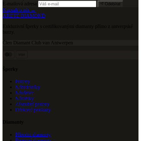
E-mailová adresa
Odebírat
Napsali o nás →
ARETE DIAMOND
Exkluzivní šperky s certifikovanými diamanty přímo z antverpské
burzy.
Člen Diamant Club van Antwerpen
VISA
Šperky
Prsteny
Náhrdelníky
Náušnice
Náramky
Zásnubní prsteny
Dárkové poukazy
Diamanty
Přírodní diamanty
Barevné diamanty