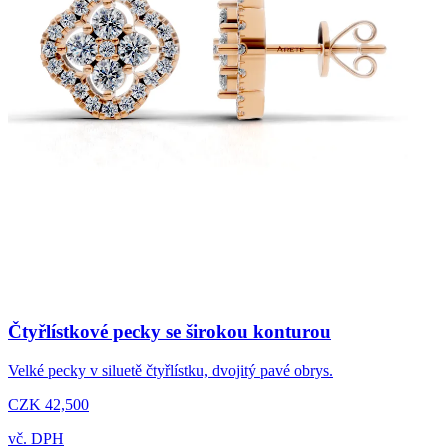
Čtyřlístkové pecky se širokou konturou
Velké pecky v siluetě čtyřlístku, dvojitý pavé obrys.
CZK 42,500
vč. DPH