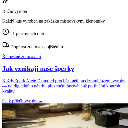
Ruční výroba
Každý kus vyroben na zakázku mistrovskými klenotníky
21 pracovních dnů
·
Doprava zdarma s pojištěním
Řemeslné zpracování
Jak vznikají naše šperky
Každý šperk Arete Diamond prochází pěti precizními fázemi výroby
— od digitálního návrhu přes ruční fasování až po finální kontrolu
kvality.
Celý příběh výroby
→