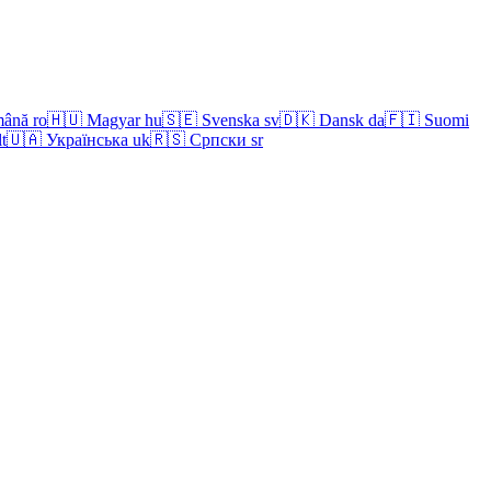
ână
ro
🇭🇺
Magyar
hu
🇸🇪
Svenska
sv
🇩🇰
Dansk
da
🇫🇮
Suomi
lt
🇺🇦
Українська
uk
🇷🇸
Српски
sr