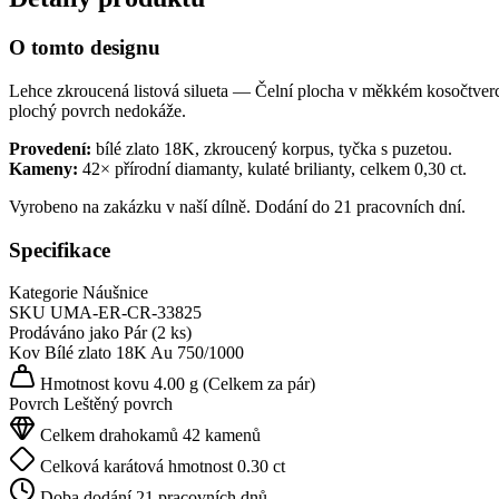
O tomto designu
Lehce zkroucená listová silueta — Čelní plocha v měkkém kosočtvercov
plochý povrch nedokáže.
Provedení:
bílé zlato 18K, zkroucený korpus, tyčka s puzetou.
Kameny:
42× přírodní diamanty, kulaté brilianty, celkem 0,30 ct.
Vyrobeno na zakázku v naší dílně. Dodání do 21 pracovních dní.
Specifikace
Kategorie
Náušnice
SKU
UMA-ER-CR-33825
Prodáváno jako
Pár (2 ks)
Kov
Bílé zlato 18K
Au 750/1000
Hmotnost kovu
4.00 g
(Celkem za pár)
Povrch
Leštěný povrch
Celkem drahokamů
42 kamenů
Celková karátová hmotnost
0.30 ct
Doba dodání
21 pracovních dnů