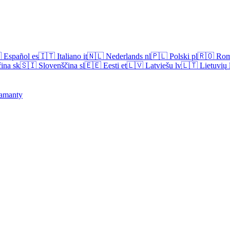

Español
es
🇮🇹
Italiano
it
🇳🇱
Nederlands
nl
🇵🇱
Polski
pl
🇷🇴
Rom
ina
sk
🇸🇮
Slovenščina
sl
🇪🇪
Eesti
et
🇱🇻
Latviešu
lv
🇱🇹
Lietuvių
amanty