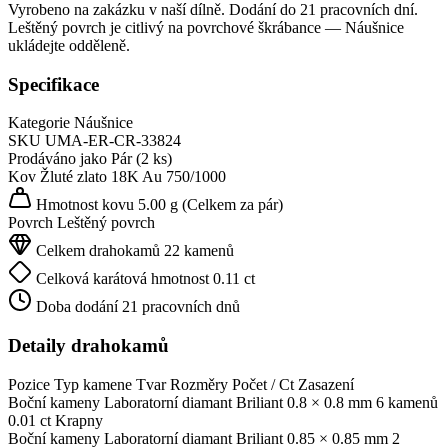
Vyrobeno na zakázku v naší dílně. Dodání do 21 pracovních dní.
Leštěný povrch je citlivý na povrchové škrábance — Náušnice
ukládejte odděleně.
Specifikace
Kategorie
Náušnice
SKU
UMA-ER-CR-33824
Prodáváno jako
Pár (2 ks)
Kov
Žluté zlato 18K
Au 750/1000
Hmotnost kovu
5.00 g
(Celkem za pár)
Povrch
Leštěný povrch
Celkem drahokamů
22 kamenů
Celková karátová hmotnost
0.11 ct
Doba dodání
21 pracovních dnů
Detaily drahokamů
Pozice
Typ kamene
Tvar
Rozměry
Počet / Ct
Zasazení
Boční kameny
Laboratorní diamant
Briliant
0.8 × 0.8 mm
6 kamenů
0.01 ct
Krapny
Boční kameny
Laboratorní diamant
Briliant
0.85 × 0.85 mm
2