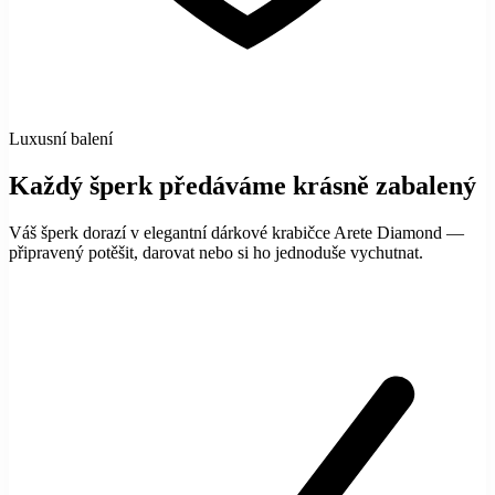
Luxusní balení
Každý šperk předáváme krásně zabalený
Váš šperk dorazí v elegantní dárkové krabičce Arete Diamond —
připravený potěšit, darovat nebo si ho jednoduše vychutnat.