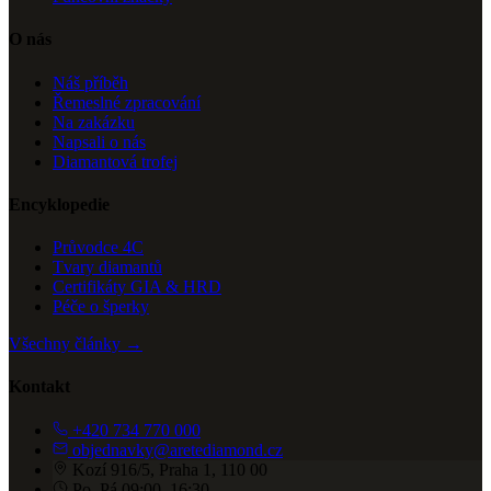
O nás
Náš příběh
Řemeslné zpracování
Na zakázku
Napsali o nás
Diamantová trofej
Encyklopedie
Průvodce 4C
Tvary diamantů
Certifikáty GIA & HRD
Péče o šperky
Všechny články →
Kontakt
+420 734 770 000
objednavky@aretediamond.cz
Kozí 916/5, Praha 1, 110 00
Po–Pá 09:00–16:30