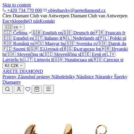
Skip to content
+420 734 770 000
objednavky@aretediamond.cz
Člen Diamant Club van Antwerpen
Diamant Club van Antwerpen
Encyklopedie
O nás
Kontakt
🇨🇿
cs
🇨🇿
Čeština
🇬🇧
English
en
🇩🇪
Deutsch
de
🇫🇷
Français
fr
🇪🇸
Español
es
🇮🇹
Italiano
it
🇳🇱
Nederlands
nl
🇵🇱
Polski
pl
🇷🇴
Română
ro
🇭🇺
Magyar
hu
🇸🇪
Svenska
sv
🇩🇰
Dansk
da
🇫🇮
Suomi
fi
🇬🇷
Ελληνικά
el
🇧🇬
Български
bg
🇭🇷
Hrvatski
hr
🇸🇰
Slovenčina
sk
🇸🇮
Slovenščina
sl
🇪🇪
Eesti
et
🇱🇻
Latviešu
lv
🇱🇹
Lietuvių
lt
🇺🇦
Українська
uk
🇷🇸
Српски
sr
Kč
CZK
ARETE DIAMOND
Prsteny
Zásnubní prsteny
Náhrdelníky
Náušnice
Náramky
Šperky
Diamanty