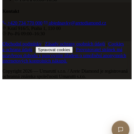
Kontakt
+420 734 770 000
objednavky@aretediamond.cz
Kozí 916/5, Praha 1, 110 00
Po–Pá 09:00–16:30
Obchodní podmínky
|
Zásady ochrany osobních údajů
|
Cookies
a ochrana údajů
|
|
Provozovatel stránek má
Spravovat cookies
uzavřenou dohodu s puncovním úřadem o umožnění anonymních
internetových kontrolních nákupů.
Copyright 2026 — Umarutti s.r.o. / Arete Diamond je registrovaná
ochranná známka společnosti Umarutti s.r.o.