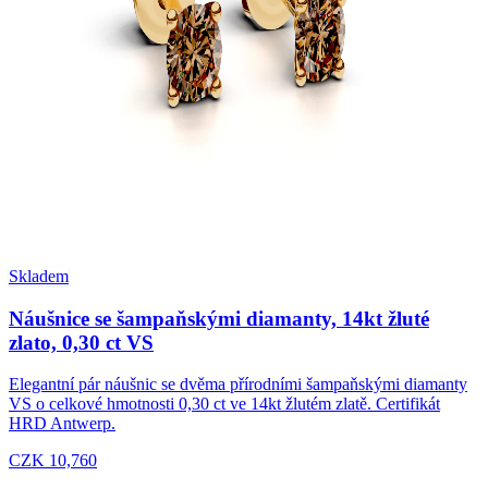
Skladem
Náušnice se šampaňskými diamanty, 14kt žluté
zlato, 0,30 ct VS
Elegantní pár náušnic se dvěma přírodními šampaňskými diamanty
VS o celkové hmotnosti 0,30 ct ve 14kt žlutém zlatě. Certifikát
HRD Antwerp.
CZK 10,760