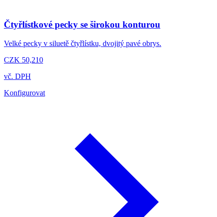
Čtyřlístkové pecky se širokou konturou
Velké pecky v siluetě čtyřlístku, dvojitý pavé obrys.
CZK 50,210
vč. DPH
Konfigurovat