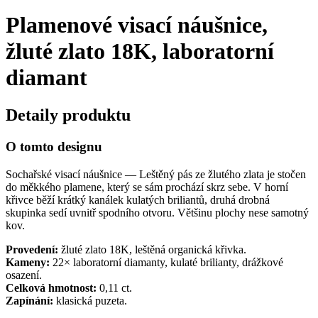
Plamenové visací náušnice,
žluté zlato 18K, laboratorní
diamant
Detaily produktu
O tomto designu
Sochařské visací náušnice — Leštěný pás ze žlutého zlata je stočen
do měkkého plamene, který se sám prochází skrz sebe. V horní
křivce běží krátký kanálek kulatých briliantů, druhá drobná
skupinka sedí uvnitř spodního otvoru. Většinu plochy nese samotný
kov.
Provedení:
žluté zlato 18K, leštěná organická křivka.
Kameny:
22× laboratorní diamanty, kulaté brilianty, drážkové
osazení.
Celková hmotnost:
0,11 ct.
Zapínání:
klasická puzeta.