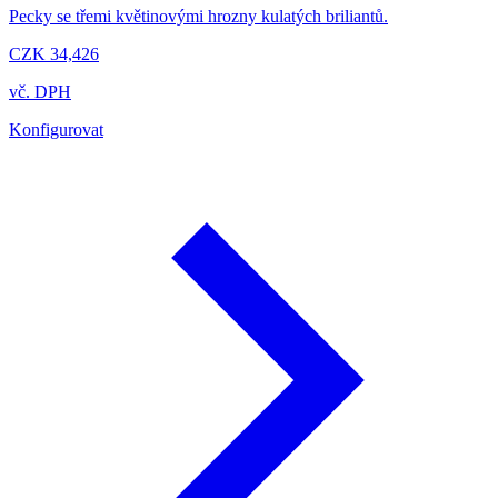
Pecky se třemi květinovými hrozny kulatých briliantů.
CZK 34,426
vč. DPH
Konfigurovat