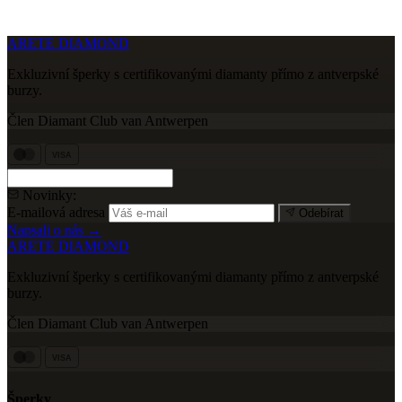
ARETE DIAMOND
Exkluzivní šperky s certifikovanými diamanty přímo z antverpské
burzy.
Člen Diamant Club van Antwerpen
VISA
Novinky:
E-mailová adresa
Odebírat
Napsali o nás →
ARETE DIAMOND
Exkluzivní šperky s certifikovanými diamanty přímo z antverpské
burzy.
Člen Diamant Club van Antwerpen
VISA
Šperky