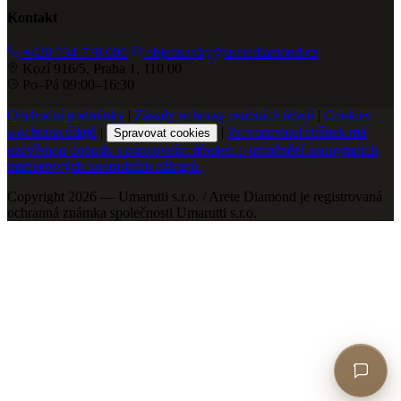
Kontakt
+420 734 770 000
objednavky@aretediamond.cz
Kozí 916/5, Praha 1, 110 00
Po–Pá 09:00–16:30
Obchodní podmínky
|
Zásady ochrany osobních údajů
|
Cookies
a ochrana údajů
|
|
Provozovatel stránek má
Spravovat cookies
uzavřenou dohodu s puncovním úřadem o umožnění anonymních
internetových kontrolních nákupů.
Copyright 2026 — Umarutti s.r.o. / Arete Diamond je registrovaná
ochranná známka společnosti Umarutti s.r.o.