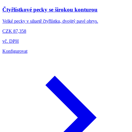
Čtyřlístkové pecky se širokou konturou
Velké pecky v siluetě čtyřlístku, dvojitý pavé obrys.
CZK 87,358
vč. DPH
Konfigurovat