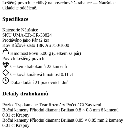
Leštěný povrch je citlivý na povrchové škrábance — Náušnice
ukládejte odděleně.
Specifikace
Kategorie
Náušnice
SKU
UMA-ER-CR-33824
Prodáváno jako
Pár (2 ks)
Kov
Růžové zlato 18K
Au 750/1000
Hmotnost kovu
5.00 g
(Celkem za pár)
Povrch
Leštěný povrch
Celkem drahokamů
22 kamenů
Celková karátová hmotnost
0.11 ct
Doba dodání
21 pracovních dnů
Detaily drahokamů
Pozice
Typ kamene
Tvar
Rozměry
Počet / Ct
Zasazení
Boční kameny
Přírodní diamant
Briliant
0.8 × 0.8 mm
6 kamenů
0.01 ct
Krapny
Boční kameny
Přírodní diamant
Briliant
0.85 × 0.85 mm
2 kameny
0.01 ct
Krapny