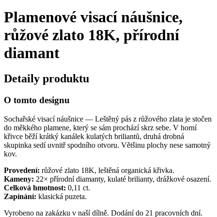
Plamenové visací náušnice,
růžové zlato 18K, přírodní
diamant
Detaily produktu
O tomto designu
Sochařské visací náušnice — Leštěný pás z růžového zlata je stočen
do měkkého plamene, který se sám prochází skrz sebe. V horní
křivce běží krátký kanálek kulatých briliantů, druhá drobná
skupinka sedí uvnitř spodního otvoru. Většinu plochy nese samotný
kov.
Provedení:
růžové zlato 18K, leštěná organická křivka.
Kameny:
22× přírodní diamanty, kulaté brilianty, drážkové osazení.
Celková hmotnost:
0,11 ct.
Zapínání:
klasická puzeta.
Vyrobeno na zakázku v naší dílně. Dodání do 21 pracovních dní.