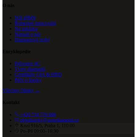
O nás
Náš příběh
Řemeslné zpracování
Na zakázku
Napsali o nás
Diamantová trofej
Encyklopedie
Průvodce 4C
Tvary diamantů
Certifikáty GIA & HRD
Péče o šperky
Všechny články →
Kontakt
+420 734 770 000
objednavky@aretediamond.cz
Kozí 916/5, Praha 1, 110 00
Po–Pá 09:00–16:30