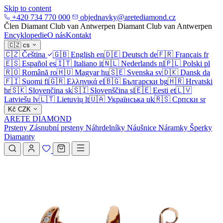
Skip to content
+420 734 770 000
objednavky@aretediamond.cz
Člen Diamant Club van Antwerpen
Diamant Club van Antwerpen
Encyklopedie
O nás
Kontakt
🇨🇿
cs
🇨🇿
Čeština
🇬🇧
English
en
🇩🇪
Deutsch
de
🇫🇷
Français
fr
🇪🇸
Español
es
🇮🇹
Italiano
it
🇳🇱
Nederlands
nl
🇵🇱
Polski
pl
🇷🇴
Română
ro
🇭🇺
Magyar
hu
🇸🇪
Svenska
sv
🇩🇰
Dansk
da
🇫🇮
Suomi
fi
🇬🇷
Ελληνικά
el
🇧🇬
Български
bg
🇭🇷
Hrvatski
hr
🇸🇰
Slovenčina
sk
🇸🇮
Slovenščina
sl
🇪🇪
Eesti
et
🇱🇻
Latviešu
lv
🇱🇹
Lietuvių
lt
🇺🇦
Українська
uk
🇷🇸
Српски
sr
Kč
CZK
ARETE DIAMOND
Prsteny
Zásnubní prsteny
Náhrdelníky
Náušnice
Náramky
Šperky
Diamanty