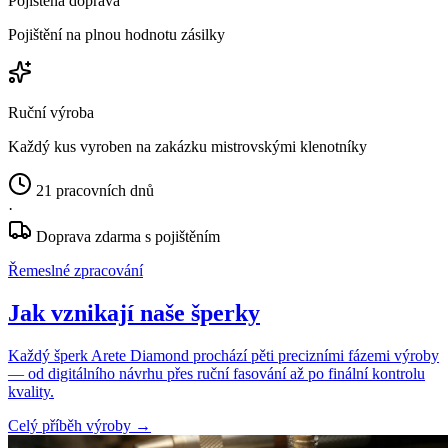
Pojištěná doprava
Pojištění na plnou hodnotu zásilky
Ruční výroba
Každý kus vyroben na zakázku mistrovskými klenotníky
21 pracovních dnů
·
Doprava zdarma s pojištěním
Řemeslné zpracování
Jak vznikají naše šperky
Každý šperk Arete Diamond prochází pěti precizními fázemi výroby
— od digitálního návrhu přes ruční fasování až po finální kontrolu
kvality.
Celý příběh výroby
→