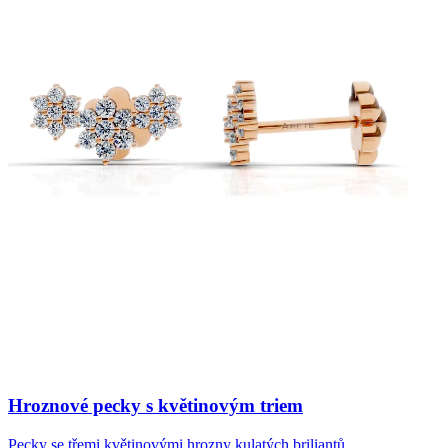
Hroznové pecky s květinovým triem
Pecky se třemi květinovými hrozny kulatých briliantů.