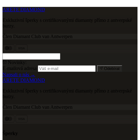
ARETE DIAMOND
Exkluzivní šperky s certifikovanými diamanty přímo z antverpské
burzy.
Člen Diamant Club van Antwerpen
VISA
Novinky:
E-mailová adresa
Odebírat
Napsali o nás →
ARETE DIAMOND
Exkluzivní šperky s certifikovanými diamanty přímo z antverpské
burzy.
Člen Diamant Club van Antwerpen
VISA
Šperky