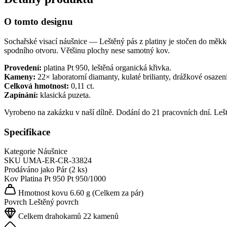
O tomto designu
Sochařské visací náušnice — Leštěný pás z platiny je stočen do měkké
spodního otvoru. Většinu plochy nese samotný kov.
Provedení:
platina Pt 950, leštěná organická křivka.
Kameny:
22× laboratorní diamanty, kulaté brilianty, drážkové osazení
Celková hmotnost:
0,11 ct.
Zapínání:
klasická puzeta.
Vyrobeno na zakázku v naší dílně. Dodání do 21 pracovních dní. Leš
Specifikace
Kategorie
Náušnice
SKU
UMA-ER-CR-33824
Prodáváno jako
Pár (2 ks)
Kov
Platina Pt 950
Pt 950/1000
Hmotnost kovu
6.60 g
(Celkem za pár)
Povrch
Leštěný povrch
Celkem drahokamů
22 kamenů