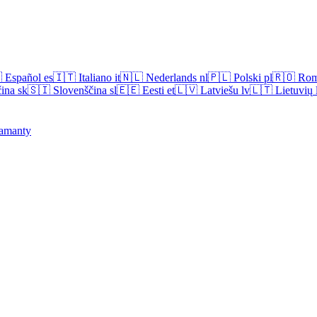

Español
es
🇮🇹
Italiano
it
🇳🇱
Nederlands
nl
🇵🇱
Polski
pl
🇷🇴
Rom
ina
sk
🇸🇮
Slovenščina
sl
🇪🇪
Eesti
et
🇱🇻
Latviešu
lv
🇱🇹
Lietuvių
amanty