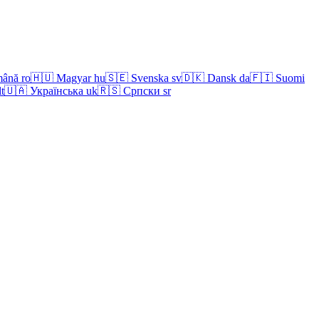
ână
ro
🇭🇺
Magyar
hu
🇸🇪
Svenska
sv
🇩🇰
Dansk
da
🇫🇮
Suomi
lt
🇺🇦
Українська
uk
🇷🇸
Српски
sr