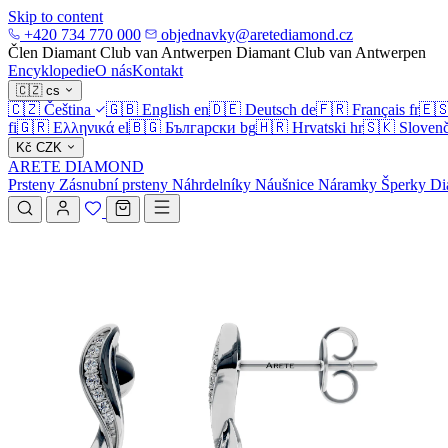
Skip to content
+420 734 770 000
objednavky@aretediamond.cz
Člen Diamant Club van Antwerpen
Diamant Club van Antwerpen
Encyklopedie
O nás
Kontakt
🇨🇿
cs
🇨🇿
Čeština
🇬🇧
English
en
🇩🇪
Deutsch
de
🇫🇷
Français
fr
🇪
fi
🇬🇷
Ελληνικά
el
🇧🇬
Български
bg
🇭🇷
Hrvatski
hr
🇸🇰
Slovenč
Kč
CZK
ARETE DIAMOND
Prsteny
Zásnubní prsteny
Náhrdelníky
Náušnice
Náramky
Šperky
Di