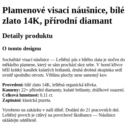
Plamenové visací náušnice, bílé
zlato 14K, přírodní diamant
Detaily produktu
O tomto designu
Sochařské visací náušnice — Leštěný pás z bílého zlata je stočen do
měkkého plamene, který se sám prochází skrz sebe. V horní křivce
běží krátký kanálek kulatých briliantů, druhá drobná skupinka sedí
uvnitř spodního otvoru. Většinu plochy nese samotný kov.
Provedení:
bílé zlato 14K, leštěná organická křivka.
Kameny:
22× přírodní diamanty, kulaté brilianty, drážkové osazení.
Celková hmotnost:
0,11 ct.
Zapínání:
klasická puzeta.
Vyrobeno na zakázku v naší dílně. Dodání do 21 pracovních dní.
Leštěný povrch je citlivý na povrchové škrábance — Náušnice
ukládejte odděleně.