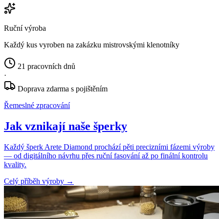
Ruční výroba
Každý kus vyroben na zakázku mistrovskými klenotníky
21 pracovních dnů
·
Doprava zdarma s pojištěním
Řemeslné zpracování
Jak vznikají naše šperky
Každý šperk Arete Diamond prochází pěti precizními fázemi výroby
— od digitálního návrhu přes ruční fasování až po finální kontrolu
kvality.
Celý příběh výroby
→