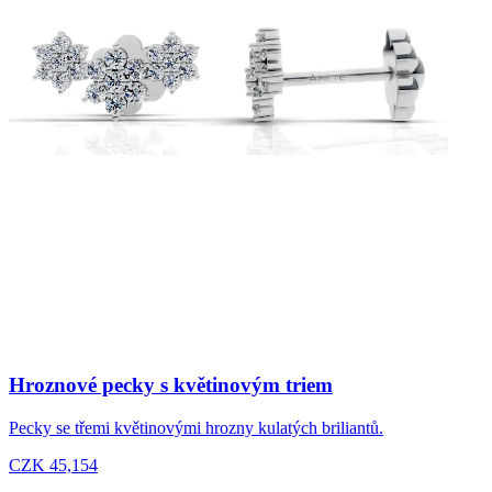
Hroznové pecky s květinovým triem
Pecky se třemi květinovými hrozny kulatých briliantů.
CZK 45,154