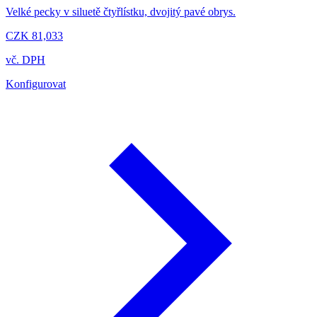
Velké pecky v siluetě čtyřlístku, dvojitý pavé obrys.
CZK 81,033
vč. DPH
Konfigurovat