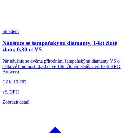
Skladem
Náušnice se šampaňskými diamanty, 14kt žluté
zlato, 0,30 ct VS
Pár náušnic se dvěma přírodními šampaňskými diamanty VS o
celkové hmotnosti 0,30 ct ve 14kt žlutém zlatě. Certifikát HRD
Antwerp.
CZK 10,763
vč. DPH
Zobrazit detail