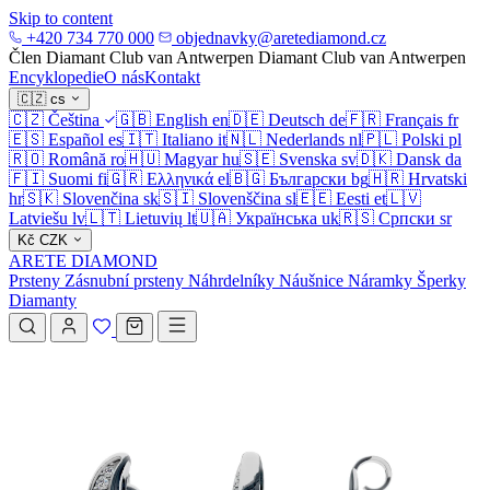
Skip to content
+420 734 770 000
objednavky@aretediamond.cz
Člen Diamant Club van Antwerpen
Diamant Club van Antwerpen
Encyklopedie
O nás
Kontakt
🇨🇿
cs
🇨🇿
Čeština
🇬🇧
English
en
🇩🇪
Deutsch
de
🇫🇷
Français
fr
🇪🇸
Español
es
🇮🇹
Italiano
it
🇳🇱
Nederlands
nl
🇵🇱
Polski
pl
🇷🇴
Română
ro
🇭🇺
Magyar
hu
🇸🇪
Svenska
sv
🇩🇰
Dansk
da
🇫🇮
Suomi
fi
🇬🇷
Ελληνικά
el
🇧🇬
Български
bg
🇭🇷
Hrvatski
hr
🇸🇰
Slovenčina
sk
🇸🇮
Slovenščina
sl
🇪🇪
Eesti
et
🇱🇻
Latviešu
lv
🇱🇹
Lietuvių
lt
🇺🇦
Українська
uk
🇷🇸
Српски
sr
Kč
CZK
ARETE DIAMOND
Prsteny
Zásnubní prsteny
Náhrdelníky
Náušnice
Náramky
Šperky
Diamanty