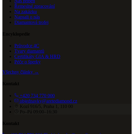
Náš příběh
Řemeslné zpracování
Na zakázku
Napsali o nás
Diamantová trofej
Encyklopedie
Průvodce 4C
Tvary diamantů
Certifikáty GIA & HRD
Péče o šperky
Všechny články →
Kontakt
+420 734 770 000
objednavky@aretediamond.cz
Kozí 916/5, Praha 1, 110 00
Po–Pá 09:00–16:30
Kontakt