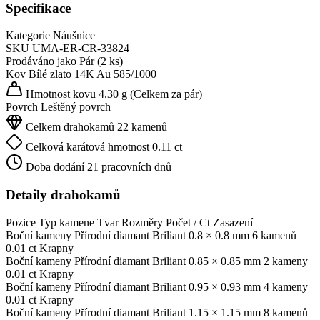
Specifikace
Kategorie
Náušnice
SKU
UMA-ER-CR-33824
Prodáváno jako
Pár (2 ks)
Kov
Bílé zlato 14K
Au 585/1000
Hmotnost kovu
4.30 g
(Celkem za pár)
Povrch
Leštěný povrch
Celkem drahokamů
22 kamenů
Celková karátová hmotnost
0.11 ct
Doba dodání
21 pracovních dnů
Detaily drahokamů
Pozice
Typ kamene
Tvar
Rozměry
Počet / Ct
Zasazení
Boční kameny
Přírodní diamant
Briliant
0.8 × 0.8 mm
6 kamenů
0.01 ct
Krapny
Boční kameny
Přírodní diamant
Briliant
0.85 × 0.85 mm
2 kameny
0.01 ct
Krapny
Boční kameny
Přírodní diamant
Briliant
0.95 × 0.93 mm
4 kameny
0.01 ct
Krapny
Boční kameny
Přírodní diamant
Briliant
1.15 × 1.15 mm
8 kamenů