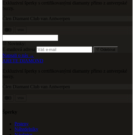
Exkluzivní šperky s certifikovanými diamanty přímo z antverpské
burzy.
Člen Diamant Club van Antwerpen
VISA
Novinky:
E-mailová adresa
Odebírat
Napsali o nás →
ARETE DIAMOND
Exkluzivní šperky s certifikovanými diamanty přímo z antverpské
burzy.
Člen Diamant Club van Antwerpen
VISA
Šperky
Prsteny
Náhrdelníky
Náušnice