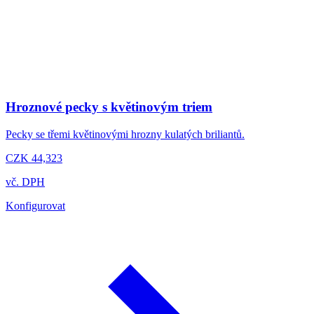
Hroznové pecky s květinovým triem
Pecky se třemi květinovými hrozny kulatých briliantů.
CZK 44,323
vč. DPH
Konfigurovat