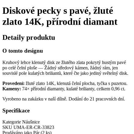
Diskové pecky s pavé, žluté
zlato 14K, přírodní diamant
Detaily produktu
O tomto designu
Kruhový lehce klenutý disk ze žlutého zlata pokrytý hustým pavé
po celé čelní ploše — Žádný středový kámen, žádný rám, jen
souvislé pole kulatých briliantů, které čte jako jediný světelný disk.
Provedení:
žluté zlato 14K, klenutá čelní plocha, tyčka s puzetou.
Kameny:
74× přírodní diamanty, kulaté brilianty, celkem 0,96 ct.
Vyrobeno na zakázku v naší dílně. Dodání do 21 pracovních dní.
Specifikace
Kategorie
Náušnice
SKU
UMA-ER-CR-33823
Prodáváno jako
Pár (2 ks)