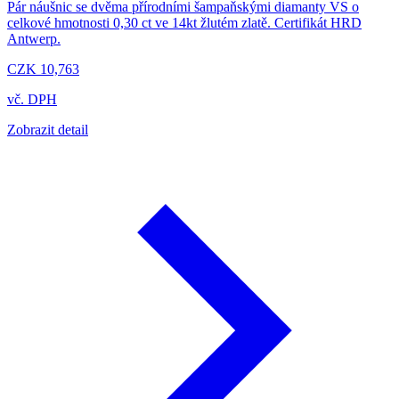
Pár náušnic se dvěma přírodními šampaňskými diamanty VS o
celkové hmotnosti 0,30 ct ve 14kt žlutém zlatě. Certifikát HRD
Antwerp.
CZK 10,763
vč. DPH
Zobrazit detail