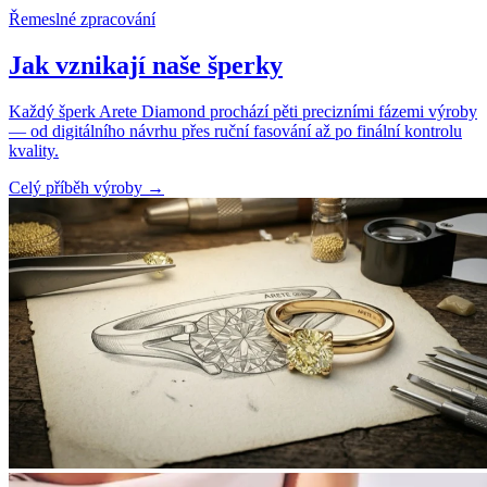
Řemeslné zpracování
Jak vznikají naše šperky
Každý šperk Arete Diamond prochází pěti precizními fázemi výroby
— od digitálního návrhu přes ruční fasování až po finální kontrolu
kvality.
Celý příběh výroby
→