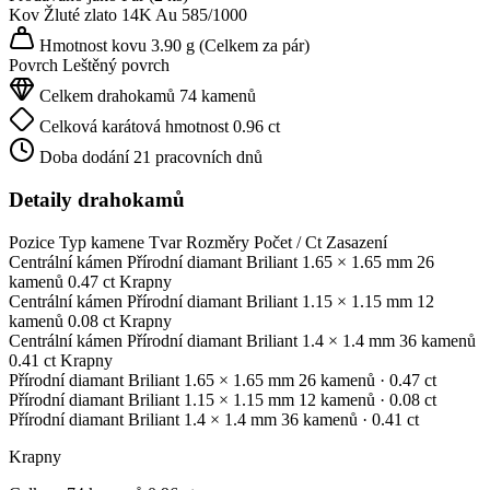
Kov
Žluté zlato 14K
Au 585/1000
Hmotnost kovu
3.90 g
(Celkem za pár)
Povrch
Leštěný povrch
Celkem drahokamů
74 kamenů
Celková karátová hmotnost
0.96 ct
Doba dodání
21 pracovních dnů
Detaily drahokamů
Pozice
Typ kamene
Tvar
Rozměry
Počet / Ct
Zasazení
Centrální kámen
Přírodní diamant
Briliant
1.65 × 1.65 mm
26
kamenů
0.47 ct
Krapny
Centrální kámen
Přírodní diamant
Briliant
1.15 × 1.15 mm
12
kamenů
0.08 ct
Krapny
Centrální kámen
Přírodní diamant
Briliant
1.4 × 1.4 mm
36 kamenů
0.41 ct
Krapny
Přírodní diamant
Briliant
1.65 × 1.65 mm
26 kamenů
· 0.47 ct
Přírodní diamant
Briliant
1.15 × 1.15 mm
12 kamenů
· 0.08 ct
Přírodní diamant
Briliant
1.4 × 1.4 mm
36 kamenů
· 0.41 ct
Krapny