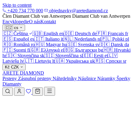
Skip to content
+420 734 770 000
objednavky@aretediamond.cz
Člen Diamant Club van Antwerpen
Diamant Club van Antwerpen
Encyklopedie
O nás
Kontakt
🇨🇿
cs
🇨🇿
Čeština
🇬🇧
English
en
🇩🇪
Deutsch
de
🇫🇷
Français
fr
🇪🇸
Español
es
🇮🇹
Italiano
it
🇳🇱
Nederlands
nl
🇵🇱
Polski
pl
🇷🇴
Română
ro
🇭🇺
Magyar
hu
🇸🇪
Svenska
sv
🇩🇰
Dansk
da
🇫🇮
Suomi
fi
🇬🇷
Ελληνικά
el
🇧🇬
Български
bg
🇭🇷
Hrvatski
hr
🇸🇰
Slovenčina
sk
🇸🇮
Slovenščina
sl
🇪🇪
Eesti
et
🇱🇻
Latviešu
lv
🇱🇹
Lietuvių
lt
🇺🇦
Українська
uk
🇷🇸
Српски
sr
Kč
CZK
ARETE DIAMOND
Prsteny
Zásnubní prsteny
Náhrdelníky
Náušnice
Náramky
Šperky
Diamanty