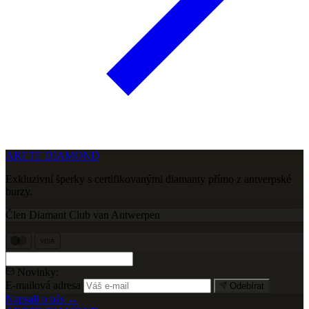
ARETE DIAMOND
Exkluzivní šperky s certifikovanými diamanty přímo z antverpské
burzy.
Člen Diamant Club van Antwerpen
VISA
Novinky:
E-mailová adresa
Odebírat
Napsali o nás →