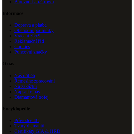
Barevné Lab-Grown
Informace
Doprava a platba
Obchodní podmínky
Vrácení zboží
Reklamační řád
Cookies
Puncovní značky
O nás
Náš příběh
Řemeslné zpracování
Na zakázku
Napsali o nás
Diamantová trofej
Encyklopedie
Průvodce 4C
Tvary diamantů
Certifikáty GIA & HRD