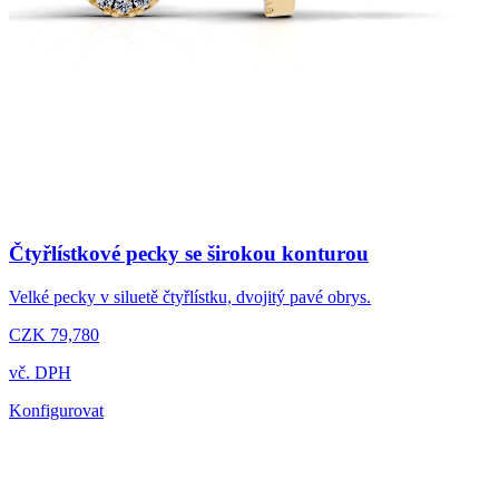
Čtyřlístkové pecky se širokou konturou
Velké pecky v siluetě čtyřlístku, dvojitý pavé obrys.
CZK 79,780
vč. DPH
Konfigurovat