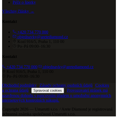
Péče o šperky
Všechny články →
Kontakt
+420 734 770 000
objednavky@aretediamond.cz
Kozí 916/5, Praha 1, 110 00
Po–Pá 09:00–16:30
Kontakt
+420 734 770 000
objednavky@aretediamond.cz
Kozí 916/5, Praha 1, 110 00
Po–Pá 09:00–16:30
Obchodní podmínky
|
Zásady ochrany osobních údajů
|
Cookies
a ochrana údajů
|
|
Provozovatel stránek má
Spravovat cookies
uzavřenou dohodu s puncovním úřadem o umožnění anonymních
internetových kontrolních nákupů.
Copyright 2026 — Umarutti s.r.o. / Arete Diamond je registrovaná
ochranná známka společnosti Umarutti s.r.o.