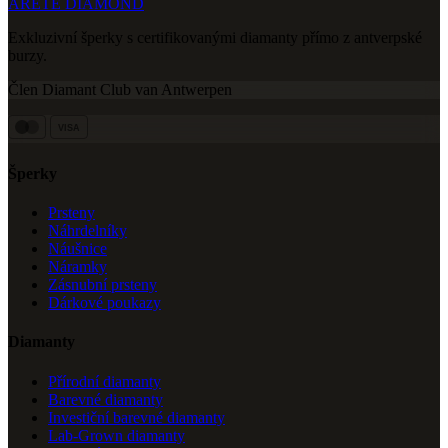
ARETE DIAMOND
Exkluzivní šperky s certifikovanými diamanty přímo z antverpské
burzy.
Člen Diamant Club van Antwerpen
VISA
Šperky
Prsteny
Náhrdelníky
Náušnice
Náramky
Zásnubní prsteny
Dárkové poukazy
Diamanty
Přírodní diamanty
Barevné diamanty
Investiční barevné diamanty
Lab-Grown diamanty