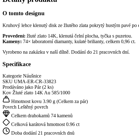
O tomto designu
Kruhový lehce klenutý disk ze žlutého zlata pokrytý hustým pavé po ce
Provedení:
žluté zlato 14K, klenutá čelní plocha, tyčka s puzetou.
Kameny:
74× laboratorní diamanty, kulaté brilianty, celkem 0,96 ct.
Vyrobeno na zakázku v naší dílně. Dodání do 21 pracovních dní.
Specifikace
Kategorie
Náušnice
SKU
UMA-ER-CR-33823
Prodáváno jako
Pár (2 ks)
Kov
Žluté zlato 14K
Au 585/1000
Hmotnost kovu
3.90 g
(Celkem za pár)
Povrch
Leštěný povrch
Celkem drahokamů
74 kamenů
Celková karátová hmotnost
0.96 ct
Doba dodání
21 pracovních dnů