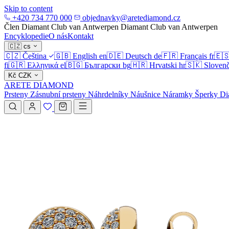
Skip to content
+420 734 770 000
objednavky@aretediamond.cz
Člen Diamant Club van Antwerpen
Diamant Club van Antwerpen
Encyklopedie
O nás
Kontakt
🇨🇿
cs
🇨🇿
Čeština
🇬🇧
English
en
🇩🇪
Deutsch
de
🇫🇷
Français
fr
🇪
fi
🇬🇷
Ελληνικά
el
🇧🇬
Български
bg
🇭🇷
Hrvatski
hr
🇸🇰
Slovenč
Kč
CZK
ARETE DIAMOND
Prsteny
Zásnubní prsteny
Náhrdelníky
Náušnice
Náramky
Šperky
Di