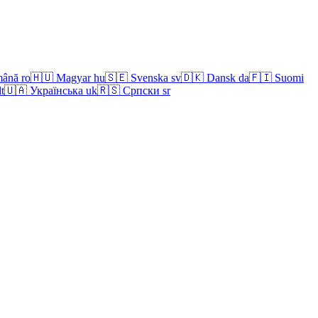
ână
ro
🇭🇺
Magyar
hu
🇸🇪
Svenska
sv
🇩🇰
Dansk
da
🇫🇮
Suomi
lt
🇺🇦
Українська
uk
🇷🇸
Српски
sr