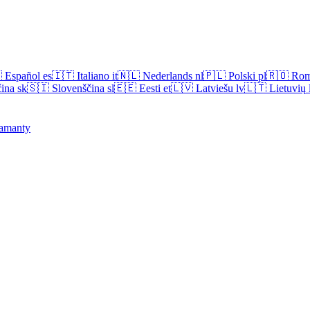

Español
es
🇮🇹
Italiano
it
🇳🇱
Nederlands
nl
🇵🇱
Polski
pl
🇷🇴
Rom
ina
sk
🇸🇮
Slovenščina
sl
🇪🇪
Eesti
et
🇱🇻
Latviešu
lv
🇱🇹
Lietuvių
amanty